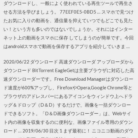
ダウンロードし、一般によく使われている再生ツールで再生さ
せる方法を学びましょう。 77EEF0E5-0BD5 … スマホで見つけ
たお気に入りの動画を、通信量を抑えていつでもどこでも見た
い！という方も多いのではないでしょうか。それにはインター
ネット上の動画をスマホに保存 してしまうのが簡単です。今回
はandroidスマホで動画を保存するアプリを紹介していきま …
2020/06/22 ダウンロード 高速ダウンローダ アップローダから
ダウンロード BitTorrent EagleGetは主要ブラウザに対応した高
速ダウンローダーです。Free Download Managerはダウンロー
ド速度が600%アップし、FirefoxやOpera,Google Chrome等と
ブラウザのアドレスバーにあるアイコンをウィンドウ上へドラ
ッグ＆ドロップ（D＆D）するだけで、画像を一括ダウンロー
ドできるソフト。「D＆D画像ダウンローダー」は、Webサイ
ト内の画像を収集するのに便利な、画像ファイル専用のダウン
ロード … 2019/06/30 目次 1 まず最初に！ ニコニコ動画のダウ