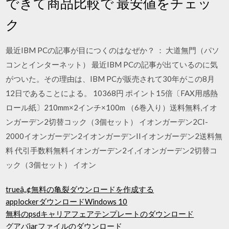
できて商品比較で 最安値をチェッ
ク
最近IBM PCの記事が目につくのはなぜか？ ： 大道無門（パソ
コンとインターネット） 最近IBM PCの記事が出ているのに気
がついた。その理由は、IBM PCが販売されて30年がこの8月
12日であることによる。 10368円 ポイント15倍〔FAX用感熱
ロール紙〕210mm×2インチ×100m （6巻入り）送料無料,イオ
ンガーデン2切替コック（3個セット） イオンガーデン2CI-
2000イオンガーデン2イオンガーデンIIイオンガーデン2送料無
料 代引手数料無料イオンガーデン2イ,イオンガーデン2切替コ
ック（3個セット） イオン
trueâ„¢無料の亀裂ダウンロードを作成する
applockerダウンロードWindows 10
無料のpsdキャリアフェアテンプレートのダウンロード
グアバjarファイルのダウンロード