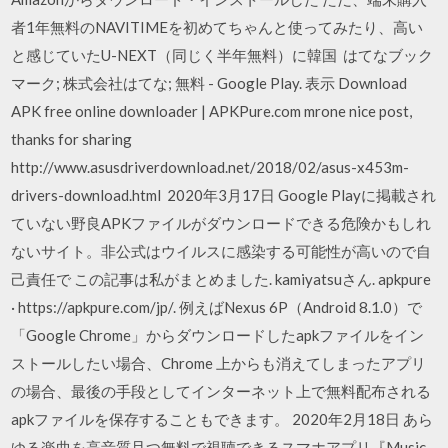
者1年無料のNAVITIMEを初めてちゃんと使ってみたり、高い
と感じていたU-NEXT（同じく半年無料）に韓国 はてなブック
マーク; 株式会社はてな; 無料 - Google Play. 表示 Download
APK free online downloader | APKPure.com mrone nice post,
thanks for sharing
http://www.asusdriverdownload.net/2018/02/asus-x453m-
drivers-download.html 2020年3月17日 Google Playに掲載され
ていない野良APKファイルがダウンロードできる危険かもしれ
ないサイト。非公式はウイルスに感染する可能性が高いので自
己責任で この記事は私がまとめました. kamiyatsuさん. apkpure
· https://apkpure.com/jp/. 例えばNexus 6P（Android 8.1.0）で
「Google Chrome」からダウンロードしたapkファイルをイン
ストールしたい場合、Chrome 上からも消えてしまったアプリ
の場合、最後の手段としてインターネット上で無料配布される
apkファイルを保存することもできます。 2020年2月18日 あら
ゆる楽曲を高音質且つ無料で視聴できるスマホアプリ『Music