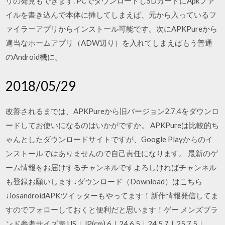
リの発見もできます. PCでダウンロードしSDカードにApkファ
イルを書き込んで本体に挿してしまえば、元から入っているフ
ァイラーアプリからインストール可能です。次にAPKPureから
適当なホームアプリ（ADW辺り）を入れてしまえばもう普通
のAndroid機に。
2018/05/29
改善されるまでは、APKPureから旧バージョン2.7.4をダウンロ
ードしてお使いになるのはいかがですか。 APKPureは比較的ち
ゃんとしたダウンロードサイトですが、Google Playからのイ
ンストールではありませんので自己責任になります。 最新のゲ
ーム情報をお届けするチャンネルですよろしければチャンネル
も登録お願いします↓ダウンロード（Download）はこちら
↓iosandroidAPKツイッターもやってます！新作情報発信してま
すのでフォローしておくと便利だと思います！ゲー メンズブラ
ンド参考サイズ表 US｜JP(cm) 6｜24 6.5｜24,5 7｜25 7.5｜