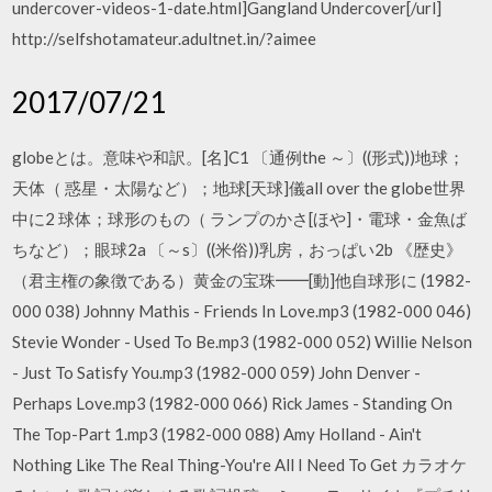
undercover-videos-1-date.html]Gangland Undercover[/url]
http://selfshotamateur.adultnet.in/?aimee
2017/07/21
globeとは。意味や和訳。[名]C1 〔通例the ～〕((形式))地球；
天体（ 惑星・太陽など）；地球[天球]儀all over the globe世界
中に2 球体；球形のもの（ ランプのかさ[ほや]・電球・金魚ば
ちなど）；眼球2a 〔～s〕((米俗))乳房，おっぱい2b 《歴史》
（君主権の象徴である）黄金の宝珠━━[動]他自球形に (1982-
000 038) Johnny Mathis - Friends In Love.mp3 (1982-000 046)
Stevie Wonder - Used To Be.mp3 (1982-000 052) Willie Nelson
- Just To Satisfy You.mp3 (1982-000 059) John Denver -
Perhaps Love.mp3 (1982-000 066) Rick James - Standing On
The Top-Part 1.mp3 (1982-000 088) Amy Holland - Ain't
Nothing Like The Real Thing-You're All I Need To Get カラオケ