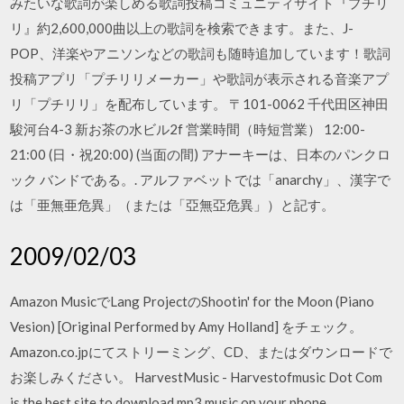
みたいな歌詞が楽しめる歌詞投稿コミュニティサイト『プチリ
リ』約2,600,000曲以上の歌詞を検索できます。また、J-
POP、洋楽やアニソンなどの歌詞も随時追加しています！歌詞
投稿アプリ「プチリリメーカー」や歌詞が表示される音楽アプ
リ「プチリリ」を配布しています。 〒101-0062 千代田区神田
駿河台4-3 新お茶の水ビル2f 営業時間（時短営業） 12:00-
21:00 (日・祝20:00) (当面の間) アナーキーは、日本のパンクロ
ック バンドである。. アルファベットでは「anarchy」、漢字で
は「亜無亜危異」（または「亞無亞危異」）と記す。
2009/02/03
Amazon MusicでLang ProjectのShootin' for the Moon (Piano
Vesion) [Original Performed by Amy Holland] をチェック。
Amazon.co.jpにてストリーミング、CD、またはダウンロードで
お楽しみください。 HarvestMusic - Harvestofmusic Dot Com
is the best site to download mp3 music on your phone,