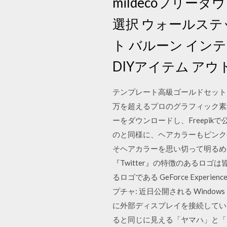
mildecoフリ
選択 ウォールステ
ト バルーン イン
DIYアイテム ア
テンプレート高級ゴールドセットin
万を超えるプロのグラフィック素材
ーをダウンロードし、Freepi
のと同様に、ヘアカラーもピンク
そヘアカラーを思い切って明るめ
『Twitter』の特徴のあるロ
るロゴである GeForce Experienc
プチャ: 近日公開される Windows
に外部ディスプレイを接続している場合
ると同じに見える「ヤマハ」と「