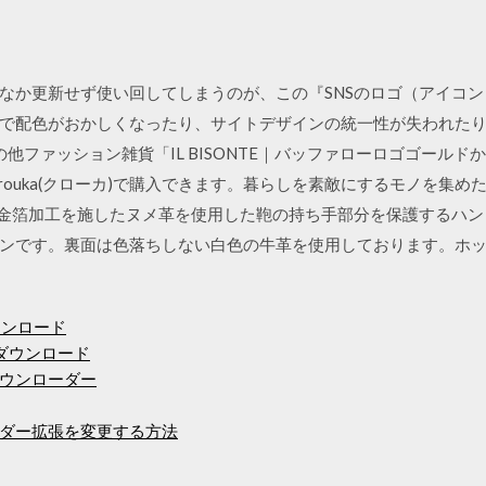
なか更新せず使い回してしまうのが、この『SNSのロゴ（アイコ
で配色がおかしくなったり、サイトデザインの統一性が失われたりし
その他ファッション雑貨「IL BISONTE｜バッファローロゴゴールド
」をCrouka(クローカ)で購入できます。暮らしを素敵にするモノを
0/05/12 金箔加工を施したヌメ革を使用した鞄の持ち手部分を保護するハ
ンです。裏面は色落ちしない白色の牛革を使用しております。ホ
.1ダウンロード
Oをダウンロード
ウンローダー
ダー拡張を変更する方法