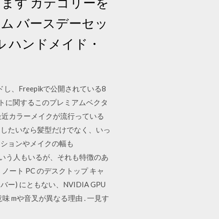
します カテゴリーを
ム バースデーセッ
ル ハンドメイド・
、Freepikで公開されている8
レートに関するこのプレミアムベクタ
 最近カラーメイクが流行っている
ンしたいなら髪型だけでなく、いっ
ッションやメイクの幅も
という人もいるが、それも特徴のあ
ptimus ノート PC のデスクトップ キャ
バー) にともない、NVIDIA GPU
意味 mや音叉が異なる理由 . 一見す
？