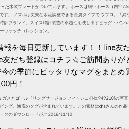
った木製プレートがついています。 ホースは細いホース（内径7.5
ドです。 ノズルは丈夫な水流調整できる金属タイプで ウブロ。「
時計ブランド。スイス時計製造の卓越性を映し出すビッグ・バン
ーウォッチコレクション。
報を毎日更新しています！！line友
ine友だち登録はコチラ☆ご訪問あり
アで今の季節にピッタリなマグをまとめ
00円！
13 アオウミガメとゴールドリングサージョンフィッシュ-[No.949210
ビング、海底のタグが含まれています。この素材はchaさんの作品
のダウンロードがご 2018/11/10