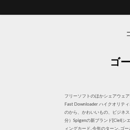
ゴー
フリーソフトのほかシェアウェアや有料
Fast Downloader ハ
のから、かわいいもの、ビジネス系
分）Spigenの新ブランド[Ciel
ィングカード, 今年のターン, ゴ