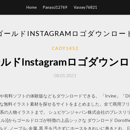
Home
Panasci12769
Vassey76821
ゴールドINSTAGRAMロゴダウンロー
CADY1452
ルドInstagramロゴダウン
08.05.2021
ソフトの体験版などもダウンロードできる。 「Irvine」「DCさくら」「
イクオリティな無料イラスト素材を探せるサイトをまとめました。全て商
の人物イラストまで。 シュピゲンジャパン株式会社のプレスリリース（
(シエル)]からゴールドロゴが特徴の上品シックな ダウンロード Dorothe 
ールド, ノーブル, 金属, 黒 手を汚さずにホースをきれいに巻きと