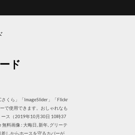
ド
ロード
ImageSlider」「Flickr
用フリーで使用できます。おしゃれなも
2019年10月30日 10時37
無料画像 : 大晦日, 新年, グリーテ
れ、日差しからホースを守るカバーが