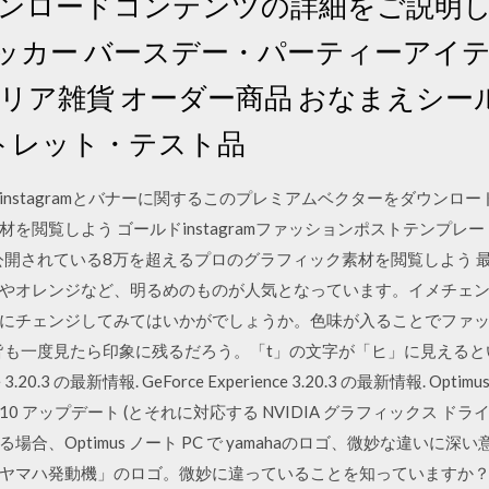
ーダウンロードコンテンツの詳細をご説明
ッカー バースデー・パーティーアイテ
テリア雑貨 オーダー商品 おなまえシー
ウトレット・テスト品
stagramとバナーに関するこのプレミアムベクターをダウンロードし
を閲覧しよう ゴールドinstagramファッションポストテンプ
kで公開されている8万を超えるプロのグラフィック素材を閲覧しよう
やオレンジなど、明るめのものが人気となっています。イメチェ
にチェンジしてみてはいかがでしょうか。色味が入ることでファ
ゴは皆も一度見たら印象に残るだろう。「t」の文字が「ヒ」に見える
e 3.20.3 の最新情報. GeForce Experience 3.20.3 の最新情報. O
 10 アップデート (とそれに対応する NVIDIA グラフィックス ドライ
、Optimus ノート PC で yamahaのロゴ、微妙な違いに深い
ヤマハ発動機」のロゴ。微妙に違っていることを知っていますか