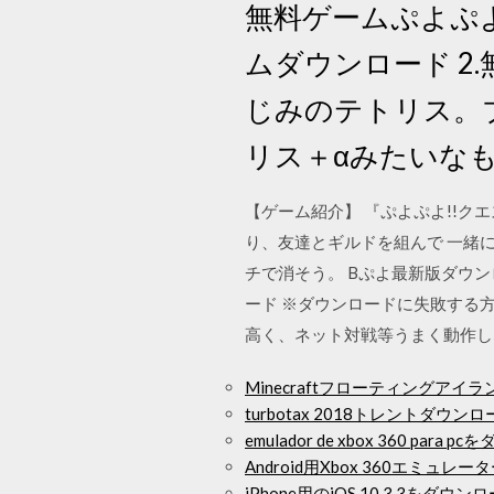
無料ゲームぷよぷよ
ムダウンロード 2.
じみのテトリス。
リス＋αみたいなも
【ゲーム紹介】 『ぷよぷよ!!ク
り、友達とギルドを組んで 一緒
チで消そう。 Bぷよ最新版ダウンロード 
ード ※ダウンロードに失敗する
高く、ネット対戦等うまく動作しない
Minecraftフローティングア
turbotax 2018トレントダウン
emulador de xbox 360 para 
Android用Xbox 360エミュ
iPhone用のiOS 10.3.3をダウン