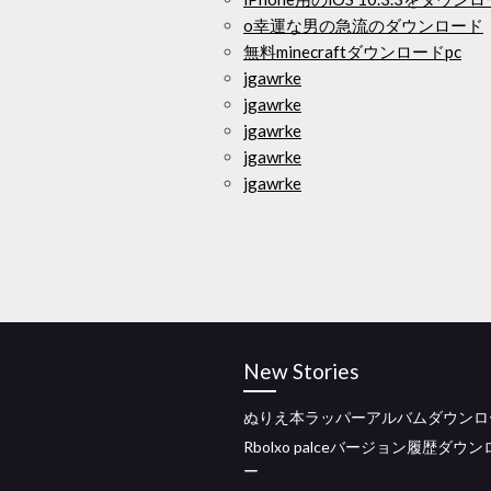
o幸運な男の急流のダウンロード
無料minecraftダウンロードpc
jgawrke
jgawrke
jgawrke
jgawrke
jgawrke
New Stories
ぬりえ本ラッパーアルバムダウンロ
Rbolxo palceバージョン履歴ダウ
ー