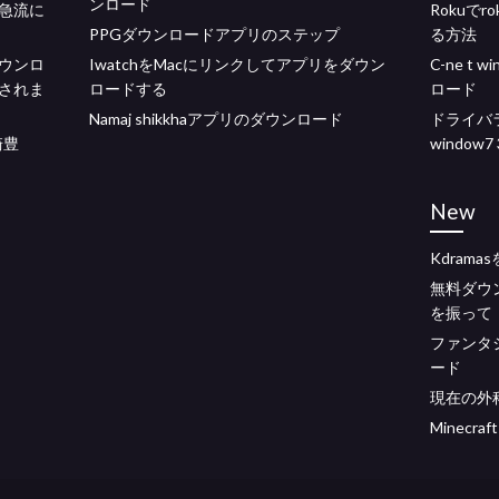
ンロード
急流に
Rokuでr
PPGダウンロードアプリのステップ
る方法
ウンロ
IwatchをMacにリンクしてアプリをダウン
C-ne t 
ドされま
ロードする
ロード
Namaj shikkhaアプリのダウンロード
ドライバラッ
崎豊
windo
New
Kdram
無料ダウ
を振って
ファンタ
ード
現在の外
Minecra