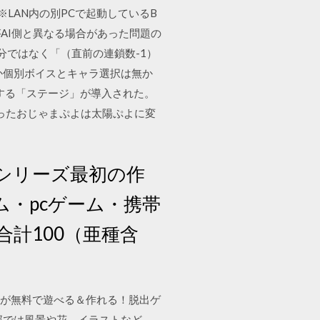
 ※LAN内の別PCで起動しているB
ぷよがAI側と異なる場合があった問題の
分ではなく「（直前の連鎖数-1）
しか個別ボイスとキャラ選択は無か
する「ステージ」が導入された。
あったおじゃまぷよは太陽ぷよに変
版がシリーズ最初の作
・pcゲーム・携帯
計100（亜種含
脱出ゲームが無料で遊べる＆作れる！脱出ゲ
部では風景や花、イラストなど