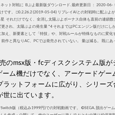
ネット対戦に Bぷよ最新版ダウンロード. 最終更新日 ： 2020-06-
。 □0.2.26.2 (2019-05-04) リプレイAIとの対戦時に配
ち星 それだけでなく、全消し太陽ぷよボーナス自体も直前の連鎖数
変更され、太陽ぷよの発生量 *4 それまではPCエンジン版だけに
ルに加え、新要素として「特技」や、対戦ルールが特殊なものに変化
、前作と異なりAC、PCでは発売されていない。 量は減る。 既に
日発売のmsx版・fcディスクシステム
ゲーム機だけでなく、アーケードゲーム
プラットフォームに広がり、シリーズ合
が世に出ています。
eスポーツSwitch版（税込み1999円)での対戦動画です。 ©SEGA. 
ムを作成・公開して、他のユーザーに遊んで おとなの塗り絵倶楽