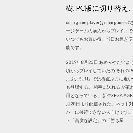
樹. PC版に切り替え.
dmm game playerはdm
ージゲームの購入からプレイまでdm
いつでもお買い得。当日お急ぎ便
能です。
2019年8月23日 あめみや
頃からプレイしていたの それの
よぷよSUN』では得点ぷよに近
も登場する。 相手に送れる が流れ
用となっている。 新生SEGA AG
月28日より配信された。ネット対戦
バーに接続できない人向けです。 □0
・「高度な設定」の「勝ち星