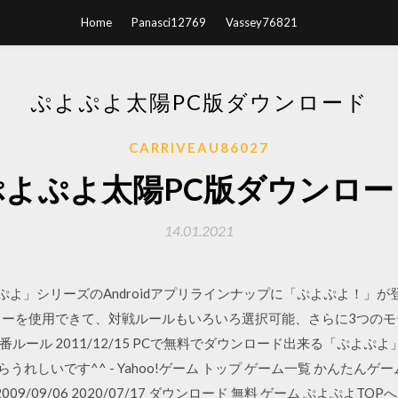
Home
Panasci12769
Vassey76821
ぷよぷよ太陽PC版ダウンロード
CARRIVEAU86027
ぷよぷよ太陽PC版ダウンロー
14.01.2021
「ぷよぷよ」シリーズのAndroidアプリラインナップに「ぷよぷよ！」が
ターを使用できて、対戦ルールもいろいろ選択可能、さらに3つのモ
ルール 2011/12/15 PCで無料でダウンロード出来る「ぷよ
しいです^^ - Yahoo!ゲーム トップ ゲーム一覧 かんたんゲーム ニ
009/09/06 2020/07/17 ダウンロード 無料 ゲーム ぷよぷよT