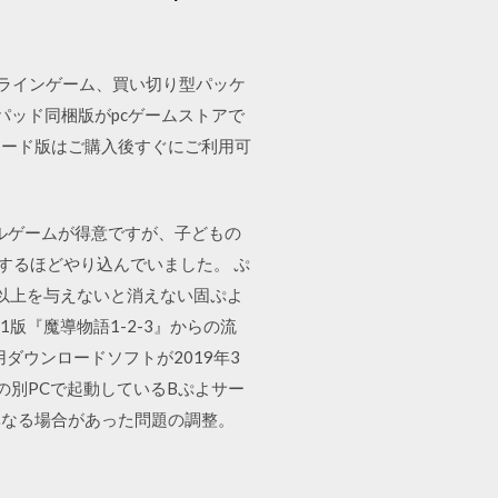
型オンラインゲーム、買い切り型パッケ
ー パッド同梱版がpcゲームストアで
ロード版はご購入後すぐにご利用可
ズルゲームが得意ですが、子どもの
するほどやり込んでいました。 ぷ
以上を与えないと消えない固ぷよ
1版『魔導物語1-2-3』からの流
h用ダウンロードソフトが2019年3
N内の別PCで起動しているBぷよサー
I側と異なる場合があった問題の調整。