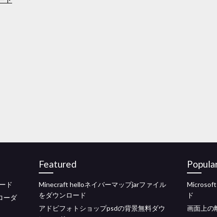
Featured
Popula
ード
Minecraft helloネイバーマップjarファイル
Micros
をダウンロード
ド
ンローダ
アドビフォトショップpsdの背景無料ダウ
画面上の離