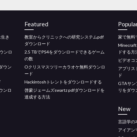
Featured
Popula
は生き
教室からクリニックへの研究システムpdf
家で無料
ダウンロード
Minecra
をダウンロ
2.5 TBでPS4をダウンロードできるゲーム
ドする方
の数
ビデオコン
ダウン
Oクリスマスツリーカラオケ無料ダウンロ
アプリス
ード
ド
ド
Hackintoshトレントをダウンロードする
GTAサ
ダウンロ
啓蒙ジェームズswartz pdfダウンロードを
リをダウ
達成する方法
New
言語学の
アイアンマ