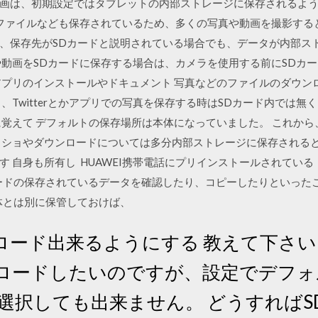
画は、初期設定ではタブレットの内部ストレージに保存されるよう
設定ファイルなども保存されているため、多くの写真や動画を撮影す
、保存先がSDカードと説明されている場合でも、データが内部ス
や動画をSDカードに保存する場合は、カメラを使用する前にSDカー
アプリのインストールやドキュメント 写真などのファイルのダウンロ
、Twitterとかアプリでの写真を保存する時はSDカード内では
覚えて デフォルトの保存場所は本体になっていました。 これから
クショやダウンロードについては多分内部ストレージに保存される
す 自身も所有し HUAWEI携帯電話にプリインストールされてい
ードの保存されているデータを確認したり、コピーしたりといった
体とは別に保管しておけば、
ード出来るようにする 教えて下さい。 pri
ロードしたいのですが、設定でデフォ
選択しても出来ません。 どうすれば