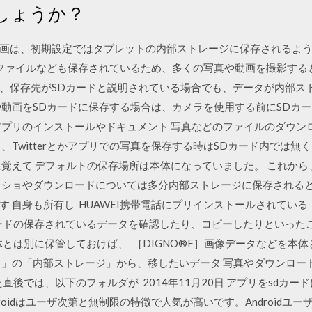
しょうか？
画は、初期設定ではタブレットの内部ストレージに保存されるよう
設定ファイルなども保存されているため、多くの写真や動画を撮影す
、保存先がSDカードと説明されている場合でも、データが内部ス
や動画をSDカードに保存する場合は、カメラを使用する前にSDカー
アプリのインストールやドキュメント 写真などのファイルのダウンロ
、Twitterとかアプリでの写真を保存する時はSDカード内では
覚えて デフォルトの保存場所は本体になっていました。 これから
クショやダウンロードについては多分内部ストレージに保存される
す 自身も所有し HUAWEI携帯電話にプリインストールされてい
ードの保存されているデータを確認したり、コピーしたりといった
とは別に保管しておけば、 ［DIGNO®F］画像データなどを本
」の「内部ストレージ」から、移したいデータ 写真やダウンロード
直後では、以下のフォルダが 2014年11月20日 アプリをsdカー
roidはユーザ次第と無制限の特徴で人気が高いです。Androidユ