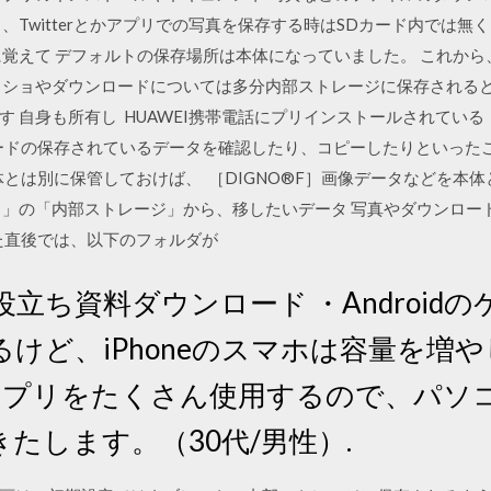
、Twitterとかアプリでの写真を保存する時はSDカード内では
覚えて デフォルトの保存場所は本体になっていました。 これから
クショやダウンロードについては多分内部ストレージに保存される
す 自身も所有し HUAWEI携帯電話にプリインストールされてい
ードの保存されているデータを確認したり、コピーしたりといった
とは別に保管しておけば、 ［DIGNO®F］画像データなどを本
」の「内部ストレージ」から、移したいデータ 写真やダウンロード
た直後では、以下のフォルダが
 お役立ち資料ダウンロード ・Android
けど、iPhoneのスマホは容量を増
・アプリをたくさん使用するので、パ
たします。（30代/男性）.