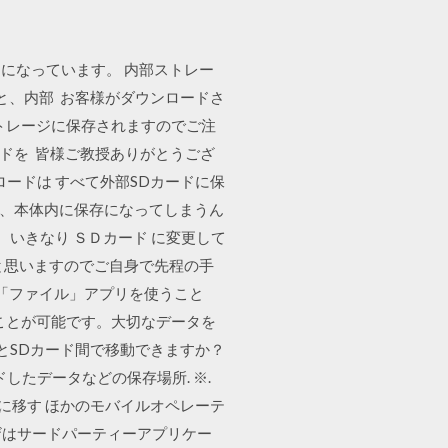
になっています。 内部ストレー
ると、内部 お客様がダウンロードさ
トレージに保存されますのでご注
ドを 皆様ご教授ありがとうござ
ードは すべて外部SDカードに保
無く、本体内に保存になってしまうん
、いきなり ＳＤカード に変更して
と思いますのでご自身で先程の手
る「ファイル」アプリを使うこと
ことが可能です。大切なデータを
体とSDカード間で移動できますか？
したデータなどの保存場所. ※.
ドに移す ほかのモバイルオペレーテ
ーザはサードパーティーアプリケー