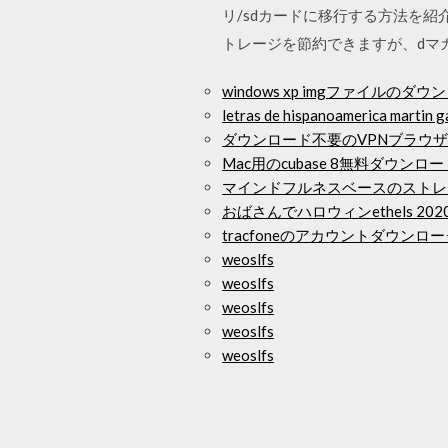
リ/sdカードに移行する方法を
トレージを節約できますが、dマ
windows xp imgファイルのダウ
letras de hispanoamerica 
ダウンロード不要のVPNブラウザ
Mac用のcubase 8無料ダウン
マインドフルネスベースのストレ
おばさんでハロウィンethels 20
tracfoneのアカウントダウンロ
weoslfs
weoslfs
weoslfs
weoslfs
weoslfs