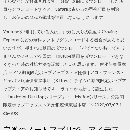
イルなど）が解凍されます。 注記: 以前にダウンロードした項
目をダウンロードすると、Safariは古い方の重複項目を削除
し、お使いのMacの領域を消費しないようにします。
Youtubeを利用している人は、お気に入りの動画をCraving
Explorerなどの無料ソフトでダウンロードする機会があると思
いますが、極まれに動画のダウンロードができない時ってあり
ませんか？そこで今回は、Youtube動画をダウンロードできな
くなった時の対処方法を記載したいと思います。 銀座伊東屋本
店 ライツ期間限定ポップアップストア開催 | アコ・ブランズ・
ジャパン銀座伊東屋本店（K.Itoya）ライツの期間限定ポップア
ップストアのお知らせです。 ライツから新しく誕生した
「Dualcolor Desktopシリーズ」・「MyBoxシリーズ」の期間
限定ポップアップストアが銀座伊東屋本店（K 2020/07/07 1
day ago
定番のノートアプリで、アイデア