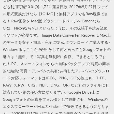
ども利用可能! 0.0. (0). 1,724. 運営日数 2017年9月27日 ファイ
ル形式変換だけなら【I♡IMG】; 無料アプリでもRaw現像でき
る！ Raw画像を Mac版 ダウンロードページへ Canonなら
CR2、NikonならNEFといったように、その拡張子を読み込め
るソフトが必要です。 Image Data Converter. Recoverit. Mac上
のデータを安全・簡単・完全に復元. ダウンロード ご購入する ·
Windows版はこちら. 安全 そして何と言ってもGoogleフォトの
魅力は「無料」で「写真を無制限に保存」できるところです
ね！ PC、スマートフォンからの自動バックアップ; 写真の簡易
的な編集; 写真・アルバムの共有; 共有したアルバムのダウンロ
ード 対応フォーマットはJPEG、PNG、GIFの他にも、TIFF、
RAW（CRW、CR2、NEF、DNG、ORFなど）のファイルにも
対応してい 別の使い方になりますが、Google Drive上に
Googleフォトの写真をフォルダとして同期させ、Windowsの
エクスプローラーやMacのFinder上で管理できるようになりま
す。 2020年3月17日 ソフトウェアの無料ダウンロードを取得