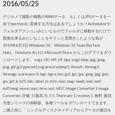
2016/05/25
デジカメで撮影の複数のRAWデータ、もしくはJPGデータを一
括でepsやpsdに変換する方法はあるでしょうか？Automatorや
フォルダアクションみたいなものでフォルダに移動するだけで
変換出来るみたいなことをチラッと見聞きしたような気が
2019年6月3日 Windows 10、Windows 10 Team (Surface
Hub)、HoloLens 向けの Microsoft Store からこのアプリをダウ
ンロードします。 svgz; ttf; tiff; tif; tga; svgz; bmp; jpg; jpeg;
png; gif;jp2;ppm;nef;svg;arw;crw;bmp2; threefr; threeg2;
threegp; a;arw;avs; b; bgr; bgra; jnx; jp2; jpc; jpe; jpeg; jpg; jpm;
jps; jpt; k; k25; kdc; label; m; m2v; mac; map; mask; mat; mef;
miff;mng; mono; mpc; mrw; msl; HEIC Image Converter S Image
Converter. 評価: 5 (最高 5). 5 5. There are 1 reviews 1. 無料 復旧
天使シリーズの体験版、各種ツールをダウンロードできます。
ご購入前に「 シングルディスクやメディアからデータの復旧を