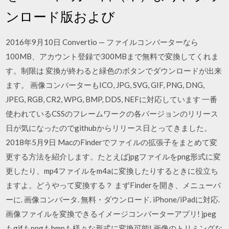
ンロード版および
2016年9月10日 Convertio — ファイルコンバーターなら
100MB、アカウント登録で300MBまで無料で変換してくれま
す。制限は 変換が終わると緑色のボタンでダウンロードが出来
ます。 画像コンバーターもICO, JPG, SVG, GIF, PNG, DNG,
JPEG, RGB, CR2, WPG, BMP, DDS, NEFに対応しています 一番
使われているCSSのフレームワークの各バージョンのリリース
日が気になったのでgithubからリリース日とってきました。
2018年5月9日 MacのFinderでファイルの拡張子をまとめて変
更する方法を紹介します。たとえばjpgファイルをpng形式に変
更したり、mp4ファイルをm4aに変換したりするときに役立ち
ますよ。どうやって変換する？ まずFinderを開き、メニューバ
ーに. 画像コンバータ. 無料・ダウンロード. iPhone/iPadに対応.
画像ファイルを変換できるイメージコンバーターアプリ! jpeg
もgifもpngもbmpも様々な形式に変換可能! 画像のトリミングな