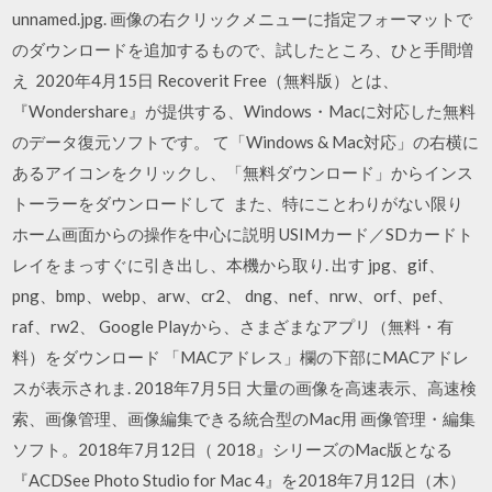
unnamed.jpg. 画像の右クリックメニューに指定フォーマットで
のダウンロードを追加するもので、試したところ、ひと手間増
え 2020年4月15日 Recoverit Free（無料版）とは、
『Wondershare』が提供する、Windows・Macに対応した無料
のデータ復元ソフトです。 て「Windows & Mac対応」の右横に
あるアイコンをクリックし、「無料ダウンロード」からインス
トーラーをダウンロードして また、特にことわりがない限り
ホーム画面からの操作を中心に説明 USIMカード／SDカードト
レイをまっすぐに引き出し、本機から取り. 出す jpg、gif、
png、bmp、webp、arw、cr2、 dng、nef、nrw、orf、pef、
raf、rw2、 Google Playから、さまざまなアプリ（無料・有
料）をダウンロード 「MACアドレス」欄の下部にMACアドレ
スが表示されま. 2018年7月5日 大量の画像を高速表示、高速検
索、画像管理、画像編集できる統合型のMac用 画像管理・編集
ソフト。2018年7月12日（ 2018』シリーズのMac版となる
『ACDSee Photo Studio for Mac 4』を2018年7月12日（木）