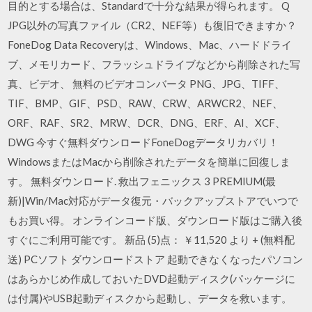
目的とする場合は、Standardで十分な結果が得られます。 Q
JPG以外の写真ファイル（CR2、NEF等）も復旧できますか？
FoneDog Data Recoveryは、Windows、Mac、ハードドライ
ブ、メモリカード、フラッシュドライブなどから削除された写
真、ビデオ、 無料のビデオコンバータ PNG、JPG、TIFF、
TIF、BMP、GIF、PSD、RAW、CRW、ARWCR2、NEF、
ORF、RAF、SR2、MRW、DCR、DNG、ERF、AI、XCF、
DWG 今すぐ無料ダウンロードFoneDogデータリカバリ！
WindowsまたはMacから削除されたデータを簡単に回復しま
す。 無料ダウンロード. 救出フェニックス 3 PREMIUM(最
新)|Win/Mac対応がデータ復元・バックアップストアでいつで
もお買い得。 オンラインコード版、ダウンロード版はご購入後
すぐにご利用可能です。 新品 (5)点： ￥11,520 より + (無料配
送) PCソフト ダウンロードストア 起動できなくなったパソコン
はあらかじめ作成しておいたDVD起動ディスク(パッケージに
は付属)やUSB起動ディスクから起動し、データを救います。