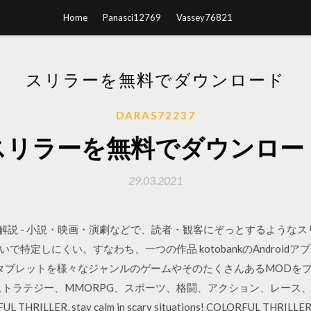
Home
Panasci12769
Vassey76821
スリラーを無料でダウンロード
DARAS72237
スリラーを無料でダウンロー
29.03.2021
語解説 - 小説・映画・演劇などで、読者・観客にぞっとするような
特定しにくい。すなわち、一つの作品 kotobankのAndroidア
ンやタブレットを様々なジャンルのゲームやそのたくさんあるMOD
ストラテジー、MMORPG、スポーツ、格闘、アクション、レース
ILLER, stay calm in scary situations! COLORFUL THRILLER is a