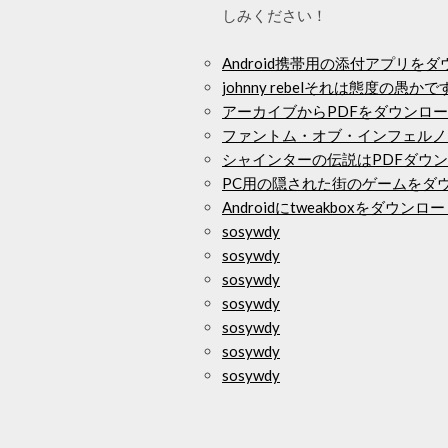
しみください！
Android携帯用の添付アプリを
johnny rebelそれは態度の愚
アーカイブからPDFをダウンロ
ファントム・オブ・インフェルノ
シャインターの伝説はPDFダウ
PC用の隠された街のゲームをダ
Androidにtweakboxをダウ
sosywdy
sosywdy
sosywdy
sosywdy
sosywdy
sosywdy
sosywdy