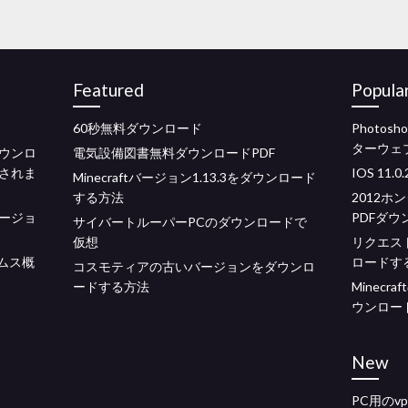
Featured
Popula
60秒無料ダウンロード
Photo
ターウェ
ウンロ
電気設備図書無料ダウンロードPDF
ドされま
IOS 1
Minecraftバージョン1.13.3をダウンロード
する方法
2012
ージョ
PDFダ
サイバートルーパーPCのダウンロードで
仮想
リクエスト
ムス概
ロードす
コスモティアの古いバージョンをダウンロ
ードする方法
Minecr
ウンロー
New
PC用のv