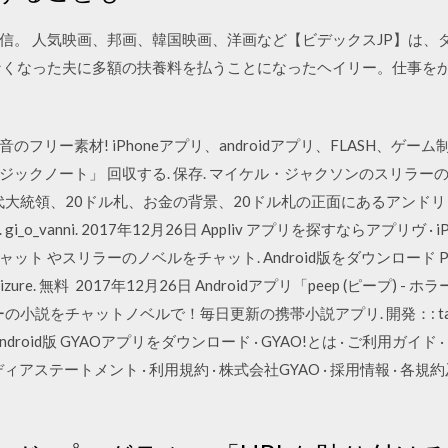
信。 人気映画、邦画、韓国映画、洋画など【ビデックスJP】は、
なくなった夫に多額の扶養料を払うことになったヘイリー。仕事を
フリー素材! iPhoneアプリ、androidアプリ、FLASH、ゲ
ート」 回収する. 保存. マイケル・ジャクソンのスリラーの背景. free
第7代大統領、20ドル札、お金の背景、20ドル札の正面にあるアン
_vanni. 2017年12月26日 Appliv アプリを探すならアプリヴ · i
ト やスリラーのノベルをチャット. Android版をダウンロード P
ure. 無料 2017年12月26日 Androidアプリ「peep (ピープ) -
の小説をチャットノベルで！毎日更新の携帯小説アプリ. 開発：: taskey; 
ndroid版 GYAOアプリをダウンロード · GYAO!とは · ご利用ガイド 
ディアステートメント · 利用規約 · 株式会社GYAO · 採用情報 · 各