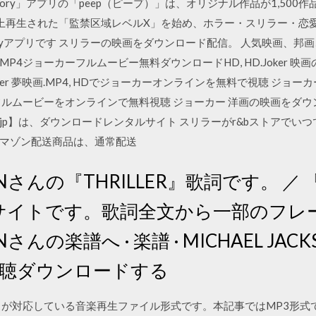
Story」アプリの「peep（ピープ）」は、オリジナル作品が1,500作品
回以上再生された「監禁区域レベルX」を始め、ホラー・スリラー・恋
oryアプリです スリラーの映画をダウンロード配信。 人気映画、
MP4ジョーカーフルムービー無料ダウンロードHD, HD.Joker 映
Joker 夢映画.MP4, HDでジョーカーオンラインを無料で視聴 ジ
フルムービーをオンラインで無料視聴 ジョーカー 洋画の映画をダウ
jp】は、ダウンロードレンタルサイト スリラーがr&bストアでい
マゾン配送商品は、通常配送
KSONさんの『THRILLER』歌詞です。 
サイトです。歌詞全文から一部のフレ
ONさんの楽譜へ · 楽譜 · MICHAEL JA
を試聴ダウンロードする
スが対応している音楽再生ファイル形式です。本記事ではMP3形式