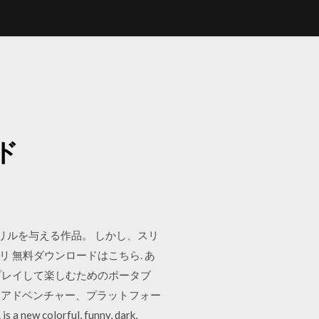
ド
スリルを与える作品。 しかし、スリ
プリ 無料ダウンロードはこちら. あ
をプレイして楽しむためのポータブ
、アドベンチャー、プラットフォー
 new colorful, funny, dark,