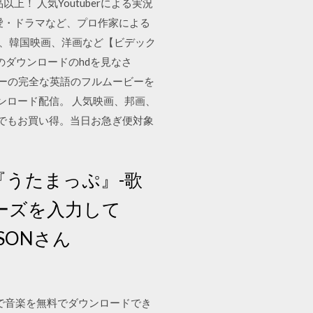
以上！ 人気Youtuberによる実況
愛・ドラマなど、プロ作家による
邦画、韓国映画、洋画など【ビデック
画のダウンロードのhdを見なさ
ョーカーの完全な英語のフルムービーを
ンロード配信。 人気映画、邦画、
つでもお買い得。当日お急ぎ便対象
／ 『うたまっぷ』-歌
ーズを入力して
CKSONさん
で音楽を無料でダウンロードでき