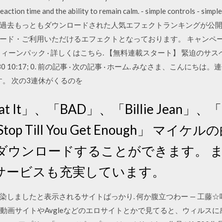
e reaction time and the ability to remain calm. - simple cont
過去もっともダウンロードされた人気エフェクトランキングが公開
ド・ご利用いただけるエフェクトとなっております。 キャンペーンが終
ィーンパック · 詳しくはこちら. 【無料連載スタート】 緊迫のサ
30 10:17; 0. 前の記事 · 次の記事 · ホーム. みなさま、こん
す。 次の3連休がくるのを
at It」、「BAD」、「Billie Jean」、「H
 Stop Till You Get Enough」 
ダウンロードすることができます。 
サービスも充実しています。
たと表示されるサイトばっかり. 何か腹立つわー — 工藤☆叶 (@dnaidw
の無料動画サイトやAvgleなどのエロサイトとかで見てると、ウィル