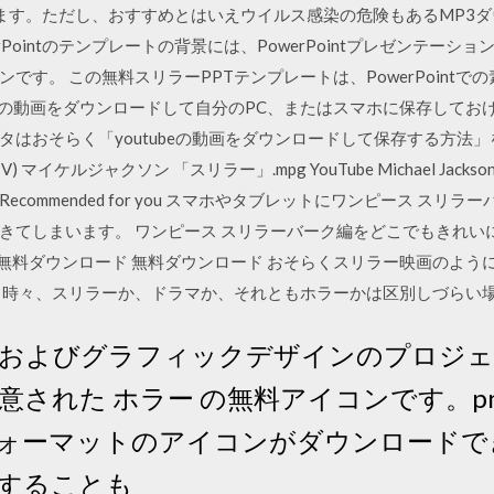
ます。ただし、おすすめとはいえウイルス感染の危険もあるMP3
rPointのテンプレートの背景には、PowerPointプレゼンテー
です。 この無料スリラーPPTテンプレートは、PowerPoint
ubeの動画をダウンロードして自分のPC、またはスマホに保存して
おそらく「youtubeの動画をダウンロードして保存する方法」をお
x - (PV) マイケルジャクソン 「スリラー」.mpg YouTube Michael Jackson - Thr
el Jackson Recommended for you スマホやタブレットにワンピ
きてしまいます。 ワンピース スリラーバーク編をどこでもきれいに
 無料ダウンロード 無料ダウンロード おそらくスリラー映画のよう
、時々、スリラーか、ドラマか、それともホラーかは区別しづらい
およびグラフィックデザインのプロジェ
された ホラー の無料アイコンです。p
ォーマットのアイコンがダウンロードで
集することも