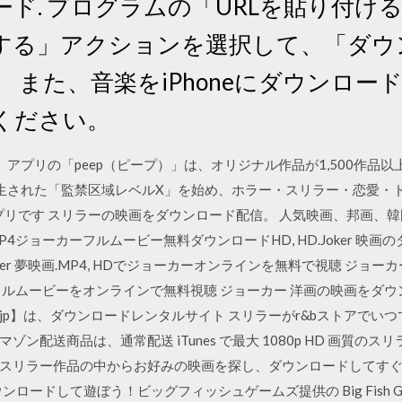
ード. プログラムの「URLを貼り付け
換する」アクションを選択して、「ダウ
 また、音楽をiPhoneにダウンロー
ください。
ry」アプリの「peep（ピープ）」は、オリジナル作品が1,500作品以上
上再生された「監禁区域レベルX」を始め、ホラー・スリラー・恋愛・
yアプリです スリラーの映画をダウンロード配信。 人気映画、邦画
P4ジョーカーフルムービー無料ダウンロードHD, HD.Joker 映画
Joker 夢映画.MP4, HDでジョーカーオンラインを無料で視聴 ジ
フルムービーをオンラインで無料視聴 ジョーカー 洋画の映画をダウ
jp】は、ダウンロードレンタルサイト スリラーがr&bストアでい
ン配送商品は、通常配送 iTunes で最大 1080p HD 画質の
スリラー作品の中からお好みの映画を探し、ダウンロードしてすぐに
でダウンロードして遊ぼう！ビッグフィッシュゲームズ提供の Big Fish