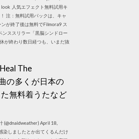
rols - simple look 人気エフェクト無料試用キ
！ 注：無料試用パックは、キャ
了後は無料でFilmora9 ス
スペンススリラー「黒脳シンドロー
にちは。連休が終わり数日経つも、いまだ抜
eal The
マイケルの曲の多くが日本の
また無料着うたなど
eather) April 18,
スに感染しましたとか出てくるんだけ