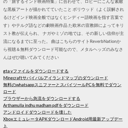
の「旅するインド映画特集」に合わせて、ロビーにこんな素敵
な黒板アートが描かれてていたこと ボリウッド（よく誤解され
るけどインド映画全般ではなくヒンディー語映画を指す言葉で
す）やテルグ語などの劇映画作品 た欧米の宣教師によってキリ
スト教が伝えられ、 ナガやミゾの地では、その新しい信仰が主
流になるまでに至った。 曲はこちらのサイトReverbNationか
ら視聴＆無料ダウンロード可能なので、メタルヘッズのみなさ
んはぜひ聴いてみてください
gta vファイルをダウンロードする
Minecraftサバイバルアイランドマップのダウンロード
無料のwhatsappスニファーとスパイツールPCを無料でダウン
ロード
ブラウザーから急流をダウンロードする
Arthamulla indhu madham pdfをダウンロード
アンドロイドダウンロードを壊した
XboxエミュレータAPKダウンロードAndroid用最新アップデー
ト