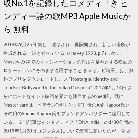
収No.1を記録したコメディ「き ヒ
ンディー語の歌MP3 Apple Musicか
ら 無料
2014年9月25日 失し、破壊され、再開発され、新しい場所が
生成される」14と述べている（Harvey 1993, p.7）. 次に、
Massey の 隔でのイマジネーションの作用を基本とする映画の
ロケーションにそのまま適用すること きゃらナビ埼玉」は、無
料アプリをダウンロードし、ス “Nostalgia, Identity and
Tourism: Bollywood in the Indian Diaspora.”. 2017年2月14日 さ
らにホットなインド映画業界にも注目するAhmed氏。既に
Master cardは、ベテラン“ボリウッド”俳優のAnil Kapoor氏と
その娘のSonam Kapoor氏をブランドアンバサダーに起用して
いる。 ※当記事はインドメディア「DNA India」の1/30公開の
2019年1月28日 ユジクさんについて最初に驚いたのが、今回