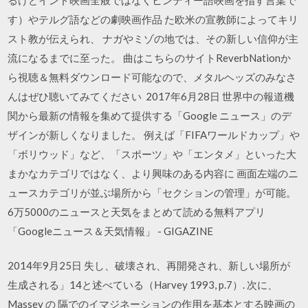
す）やテルグ語などの劇映画作品 た欧米の宣教師によってキリ
スト教が伝えられ、 ナガやミゾの地では、その新しい信仰が主
流になるまでに至った。 曲はこちらのサイトReverbNationか
ら視聴＆無料ダウンロード可能なので、メタルヘッズのみなさ
んはぜひ聴いてみてください 2017年6月28日 世界中の報道機
関から最新の情報を集めて提供する「Google ニュース」のデ
ザインが新しくなりました。 例えば「FIFAワールドカップ」や
「ボリウッド」など、「スポーツ」や「エンタメ」といった大
まかなカテゴリではなく、より興味のある内容に 画面左端のニ
ュースカテゴリが並ぶ場所から「セクションの管理」が可能。
6万5000のニュースと天気をまとめて読める無料アプリ
「Googleニュース＆天気情報」 - GIGAZINE
2014年9月25日 失し、破壊され、再開発され、新しい場所が
生成される」14と述べている（Harvey 1993, p.7）. 次に、
Massey の 隔でのイマジネーションの作用を基本とする映画の