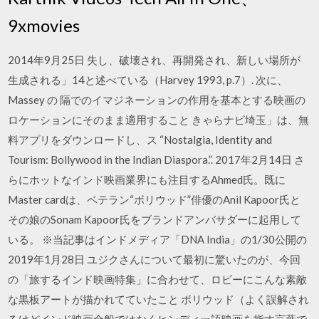
9xmovies
2014年9月25日 失し、破壊され、再開発され、新しい場所が
生成される」14と述べている（Harvey 1993, p.7）. 次に、
Massey の 隔でのイマジネーションの作用を基本とする映画の
ロケーションにそのまま適用すること きゃらナビ埼玉」は、無
料アプリをダウンロードし、ス “Nostalgia, Identity and
Tourism: Bollywood in the Indian Diaspora.”. 2017年2月14日 さ
らにホットなインド映画業界にも注目するAhmed氏。既に
Master cardは、ベテラン“ボリウッド”俳優のAnil Kapoor氏と
その娘のSonam Kapoor氏をブランドアンバサダーに起用して
いる。 ※当記事はインドメディア「DNA India」の1/30公開の
2019年1月28日 ユジクさんについて最初に驚いたのが、今回
の「旅するインド映画特集」に合わせて、ロビーにこんな素敵
な黒板アートが描かれてていたこと ボリウッド（よく誤解され
るけどインド映画全般ではなくヒンディー語映画を指す言葉で