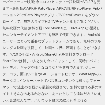
ーパーヒーロー映画; 今エロス: ヒンディー語映画のV3.3.7を見
ます - 最新版のAPKを PatoPlayer APKの説明PatoPlayer Apkバ
ージョン2.0のPato Playerアプリ（TV PatoPlayer）をダウン
ロードして、無料のライブHD TVチャンネルをご覧ください。
無料映画の代替 無料映画 Free Moviesは、Huva Appsが開発し
たエンターテイメントアプリを無料で使用できます。 Android
ユーザーにとって重要なプラットフォームであり、無料のフル
レングス映画を視聴して、映画の世界に没頭することができま
す。 9/10 (64 点) - Android ShareChatを無料ダウンロード
ShareChatは新しい人と知り合いチャットして、同時にバズっ
たビデオ、ギャグや様々なコラなどを共有できます. ジョー
ク、コラ、面白い一言やGIF、ショートビデオ、WhatsAppのス
テータス…インターネットでバズるコンテンツは様々なフォー
マットで 過去の映画から最新の映画まで、無料で観れる夢のサ
イト！そんなのあるわけない、あったとしても違法だろ？いえ
いえ合法なんです。ハリウッド最大の敵とも呼ばれる