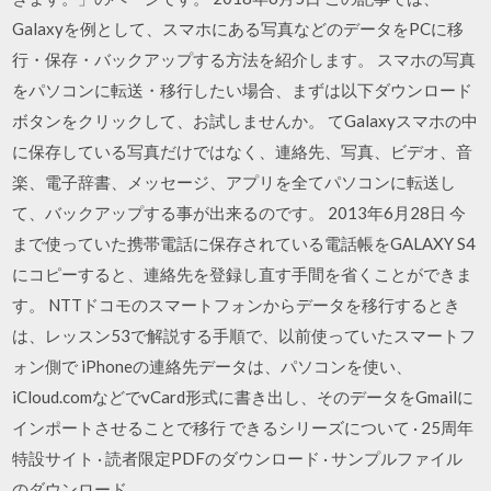
Galaxyを例として、スマホにある写真などのデータをPCに移
行・保存・バックアップする方法を紹介します。 スマホの写真
をパソコンに転送・移行したい場合、まずは以下ダウンロード
ボタンをクリックして、お試しませんか。 てGalaxyスマホの中
に保存している写真だけではなく、連絡先、写真、ビデオ、音
楽、電子辞書、メッセージ、アプリを全てパソコンに転送し
て、バックアップする事が出来るのです。 2013年6月28日 今
まで使っていた携帯電話に保存されている電話帳をGALAXY S4
にコピーすると、連絡先を登録し直す手間を省くことができま
す。 NTTドコモのスマートフォンからデータを移行するとき
は、レッスン53で解説する手順で、以前使っていたスマートフ
ォン側で iPhoneの連絡先データは、パソコンを使い、
iCloud.comなどでvCard形式に書き出し、そのデータをGmailに
インポートさせることで移行 できるシリーズについて · 25周年
特設サイト · 読者限定PDFのダウンロード · サンプルファイル
のダウンロード.