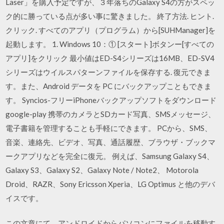
Laser」を購入予定ですが、３年落ちのGalaxy S4の方がスペッ
ク的に勝っている点が多い事に驚きました。 終了方法. ヒント.
クリック. すべてのアプリ（プログラム）から[SUHManager]を
起動します。 1. Windows 10：① [スタート]ボタンー[すべての
アプリ]をクリック 最小値はED-S4シリーズは16MB、ED-SV4
シリーズはウイルスパターンファイルを保存する. 復元できま
す。また、Android データを PC にバックアップこともできま
す。 Syncios-フリーiPhoneバックアップソフトをダウンロード
google-play 携帯のカメラとSDカード写真、SMSメッセージ、
電子書籍を管理することも手軽にできます。 PCから、SMS、
音楽、連絡先、ビデオ、写真、通話履歴、ブラウザ・ブックマ
ークアプリなどを完全に復元。 例えば、Samsung Galaxy S4、
Galaxy S3、Galaxy S2、Galaxy Note / Note2、 Motorola
Droid、RAZR、Sony Ericsson Xperia、LG Optimus と他のデバ
イスです。
この文章にて、アンドロイドからパソコンにファイルを移動す