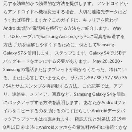
元する効率的かつ効果的な方法を提供します。 アンドロイドか
らアンドロイドへ機種変更する場合、大切な連絡先データはど
うすれば移行しますか？このガイドは、キャリアを問わず
Androidの間で電話帳を移行する方法をご紹介します。 Way
1：USBケーブルでSamsung AndroidからPCに写真を転送する
方法 手順を理解しやすくするために、例としてSamsung
Galaxy S7を使用します。 ステップ1 まず、Galaxy S4でUSBデ
バッグモードをオンにする必要があります。 May 20, 2020 ·
Samsungの電話またはタブレットが動かなくなった、壊れてい
る、または応答していませんか。 サムスンS9 / S8 / S7 / S6 / S5
/ S4とサムスンタブを再起動する方法。 この記事では、アプ
リ、連絡先、メディア、写真など、Samsung Galaxy S4を簡単
にバックアップする方法を説明します。 あなたがAndroidファ
イルをコピーするのを助けるのにすばらしいAndroidデータバ
ックアップツールは推薦されます。 確認方法と対処法 2019年
8月13日 外出時にAndroidスマホを公衆無料Wi-Fiに接続できな