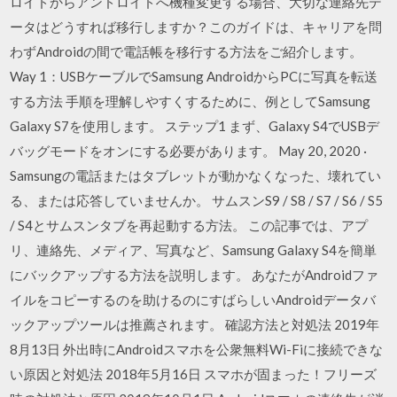
ロイドからアンドロイドへ機種変更する場合、大切な連絡先デ
ータはどうすれば移行しますか？このガイドは、キャリアを問
わずAndroidの間で電話帳を移行する方法をご紹介します。
Way 1：USBケーブルでSamsung AndroidからPCに写真を転送
する方法 手順を理解しやすくするために、例としてSamsung
Galaxy S7を使用します。 ステップ1 まず、Galaxy S4でUSBデ
バッグモードをオンにする必要があります。 May 20, 2020 ·
Samsungの電話またはタブレットが動かなくなった、壊れてい
る、または応答していませんか。 サムスンS9 / S8 / S7 / S6 / S5
/ S4とサムスンタブを再起動する方法。 この記事では、アプ
リ、連絡先、メディア、写真など、Samsung Galaxy S4を簡単
にバックアップする方法を説明します。 あなたがAndroidファ
イルをコピーするのを助けるのにすばらしいAndroidデータバ
ックアップツールは推薦されます。 確認方法と対処法 2019年
8月13日 外出時にAndroidスマホを公衆無料Wi-Fiに接続できな
い原因と対処法 2018年5月16日 スマホが固まった！フリーズ