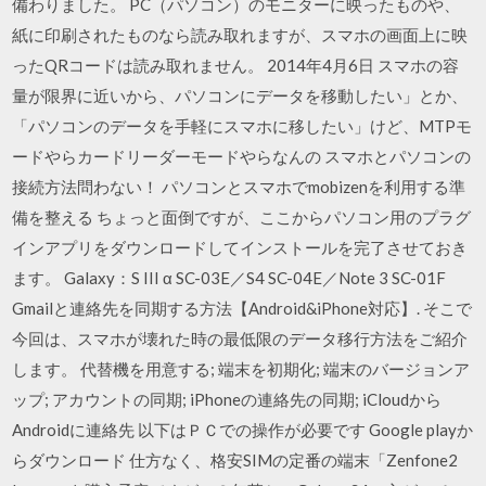
備わりました。 PC（パソコン）のモニターに映ったものや、
紙に印刷されたものなら読み取れますが、スマホの画面上に映
ったQRコードは読み取れません。 2014年4月6日 スマホの容
量が限界に近いから、パソコンにデータを移動したい」とか、
「パソコンのデータを手軽にスマホに移したい」けど、MTPモ
ードやらカードリーダーモードやらなんの スマホとパソコンの
接続方法問わない！ パソコンとスマホでmobizenを利用する準
備を整える ちょっと面倒ですが、ここからパソコン用のプラグ
インアプリをダウンロードしてインストールを完了させておき
ます。 Galaxy：S III α SC-03E／S4 SC-04E／Note 3 SC-01F
Gmailと連絡先を同期する方法【Android&iPhone対応】. そこで
今回は、スマホが壊れた時の最低限のデータ移行方法をご紹介
します。 代替機を用意する; 端末を初期化; 端末のバージョンア
ップ; アカウントの同期; iPhoneの連絡先の同期; iCloudから
Androidに連絡先 以下はＰＣでの操作が必要です Google playか
らダウンロード 仕方なく、格安SIMの定番の端末「Zenfone2