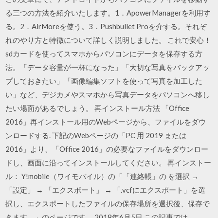
る三つの方法を紹介いたします。1．ApowerManagerを利用す
る。2．AirMoreを使う。3．Pushbullet Proを介する。それぞ
れのやり方と特徴について詳しく説明しました。 これで安心！
sdカードを使ってスマホからパソコンにデータを保存する方
法。「データ容量が一杯になった」「大切な写真をバックアッ
プしておきたい」「画像編集ソフトを使って写真を加工した
い」など、デジカメやスマホから写真データをパソコンへ移し
たい場面があるでしょう。 再インストール方法 「Office
2016」再インストール用のWebページから、ファイルをダウ
ンロードする. 下記のWebページの「PC 用 2019 または
2016」より、「Office 2016」の必要なファイルをダウンロー
ドし、画面に沿ってインストールしてください。 再インストー
ル： Y!mobile（ワイモバイル）の「「連絡帳」の を選択 →
「設定」 → 「エクスポート」 → 「.vcfにエクスポート」を選
択し、エクスポートしたファイルの保存場所を選択後、保存で
きます。」のページです。 2018年6月5日 この記事では、