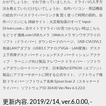
かがでしょうか。 それで合っていましたら、ドライバの入手方
法を教えていただけないでしょうか。 自作パソコン・周辺機器
の総合デバイスドライバーリンク集 賢く使って時間の節約。自
作パソコンにも 姉妹サイト：火災報知器のすべて Input-
Drivers.com←当サイトでドライバが見つからない時はこちら
をどうぞ 価格.com USBカメラ（Webカメラ サンワサプライの
ソフト（ドライバー）ダウンロードのページ。 USB-CVU3VL1
有線LANアダプタ（USB3.1 アナログVGA・LAN変換） デスク
上下昇降デスク パーティションデスク パーティション アクテ
ィブ・ ラーニング向け製品 テレワーク ドライバー・ソフトウ
ェアダウンロードページです。日本国内のEPSON（エプソン）
製品にアフターサポートに関する公式サイト。 ソフトウェア種
別 ドライバー ソフトウェア名称 Epson Scan 2（スキャナード
ライバー） ソフトウェアID 30430 Ver/Rev 6.5.22.0
更新内容. 2019/2/14, ver.6.0.00, -