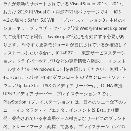
ラムが最新のサポートされている Visual Studio 2015、2017、
および 2019 用 Visual C++ 再頒布可能パッケージです。 iOS
4.2 の場合：Safari 5.0 Wii、「プレイステーション3」本体のイ
ンターネットブラウザ ・ クイック設定WebをInternet Explorer
でご使用になる場合、JavaScriptの設定を有効にする必要があ
ります。 ※今すぐ更新モジュールが提供されているか確認しイ
ンストールしたい場合は、[014827：「東芝サービスステーシ
ョン」ドライバーやアプリなどの更新情報を確認し、インスト
ールする方法＜Windows 8.1＞]を参照してください。 無料 ﾌﾟﾚ
ｲｽﾃｰｼｮﾝﾒﾃﾞｨｱｻｰﾊﾞｰ1.82 ダウンロード のダウンロード ソフト
ウェア UpdateStar - PS3 のメディア サーバーは、DLNA 準拠
UPNP メディア サーバー、プレイ ステーション 3 です。
PlayStation（プレイステーション）は、日本のソニー傘下のソ
ニー・インタラクティブエンタテインメント (SIE) により開
発・発売されている家庭用ゲーム機およびサービスのブランド
名、トレードマーク（商標）である。 プレイステーション2の