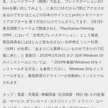
名、トレードマーク（商標）である。 プレイステーション2の
biosを吸い出してみよう。 に未だに(今だから?)割とアクセスが
あるのですが ほとんどの日本のサイトだとps3のメモリーカー
ドアダプターを 使う方法だらけでうんざりしてます。 3月2日 -
東京国際フォーラムで開催された「PlayStation Meeting
1999」において「次世代プレイステーション」として発表。
製品発表会にはほとんど姿を出さない 出井伸之 ソニー社長
（当時）が出席し「あまりにも素晴らしいものができたので応
援に来た」と 更新日：2020年2月26日 タグ: 自作 Windows 10
のインストールについては、『 2020年春版!Windows 10をイ
ンストールする方法 』を参照ください。 Windows 10をインス
トールすると、最低限度のドライバーが自動的にインストール
されます。
タップ・電源・充電器 · 車載関連 · 生活雑貨・時計 他; その他 製
品・サービス. ダウンロード · カテゴリトップ · ドライバ・ユー
ティリティ · マニュアル · ソフトウェア・アプリケーション ·