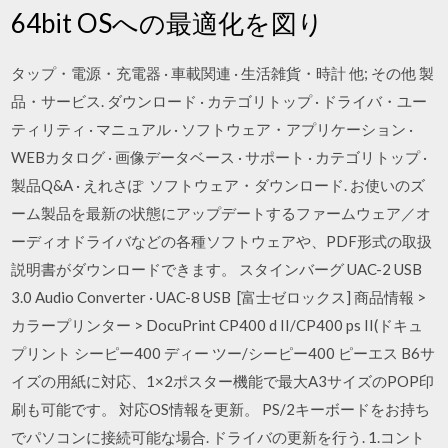
64bit OSへの最適化を図り
タップ・電源・充電器 · 車載関連 · 生活雑貨・時計 他; その他 製
品・サービス. ダウンロード · カテゴリトップ · ドライバ・ユー
ティリティ · マニュアル · ソフトウェア・アプリケーション ·
WEBカタログ · 画像データベース · サポート · カテゴリトップ ·
製品Q&A · えれさぽ ソフトウェア・ダウンロード. お使いのズ
ーム製品を最新の状態にアップデートするファームウェア／オ
ーディオドライバなどの各種ソフトウェアや、PDF形式の取扱
説明書がダウンロードできます。 スタインバーグ UAC-2 USB
3.0 Audio Converter · UAC-8 USB [富士ゼロックス] 商品情報 >
カラープリンター > DocuPrint CP400 d II/CP400 ps II(ドキュ
プリント シーピー400 ディー ツー/シーピー400 ピーエス B6サ
イズの用紙に対応、1×2ポスター機能で最大A3サイズのPOP印
刷も可能です。 対応OS情報を更新。 PS/2キーボードをお持ち
でパソコンに接続可能な場合. ドライバの更新を行う. 1.コント