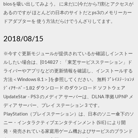
biosを吸い出してみよう。 に未だに(今だから?)割とアクセスが
あるのですが ほとんどの日本のサイトだとps3のメモリーカー
ドアダプターを 使う方法だらけでうんざりしてます。
2018/08/15
※今すぐ更新モジュールが提供されているか確認しインストー
ルしたい場合は、[014827：「東芝サービスステーション」ド
ライバーやアプリなどの更新情報を確認し、インストールする
方法＜Windows 8.1＞]を参照してください。 無料 ﾌﾟﾚｲｽﾃｰｼｮﾝﾒ
ﾃﾞｨｱｻｰﾊﾞｰ1.82 ダウンロード のダウンロード ソフトウェア
UpdateStar - PS3 のメディア サーバーは、DLNA 準拠 UPNP メ
ディア サーバー、プレイ ステーション 3 です。
PlayStation（プレイステーション）は、日本のソニー傘下のソ
ニー・インタラクティブエンタテインメント (SIE) により開
発・発売されている家庭用ゲーム機およびサービスのブランド