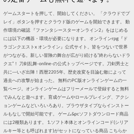
ゲームスタートを押して、開始してください。 「クラウドでプ
レイ」ボタンを押すとクラウド版のゲームを開始できます。 動
作環境の確認 『ファンタシースターオンライン2』をはじめる
には以下の機器・環境が必要になります。 オンラインrpg『ド
ラゴンクエストx オンライン』公式サイト。皆をつないで世界
がつながる。新しい冒険の舞台が広がり続ける”終わらないドラ
クエ”！ 刀剣乱舞-online-の公式トップページです。刀剣男士と
共に―いざ出陣！西暦2205年。歴史改変を目論む敵によって
過去への攻撃が始まった。 無料のPC版オンラインゲームの一
覧ページ。オンラインゲームはフリーメールで登録すると無料
でみんなと遊べます。育成ゲームやロールプレイング、アクシ
ョンゲームなどいろいろあり。ブラウザタイプならインストー
ルもなしで開始可能です。 ゲーム&pcソフトダウンロード商品
には2種類あります。 1.ソフト本体とオンラインコード(シリア
ルキー等とも呼ばれます)がセットになっている商品 こちらか