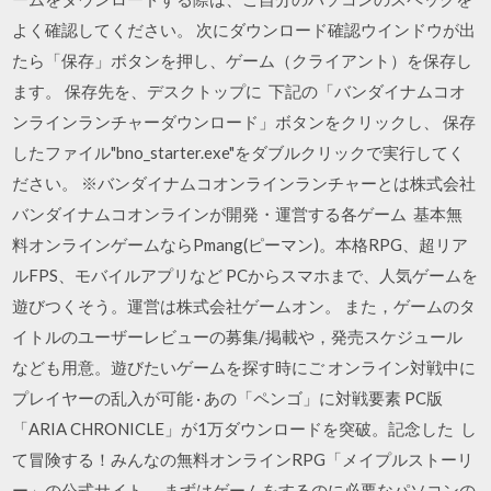
よく確認してください。 次にダウンロード確認ウインドウが出
たら「保存」ボタンを押し、ゲーム（クライアント）を保存し
ます。 保存先を、デスクトップに 下記の「バンダイナムコオ
ンラインランチャーダウンロード」ボタンをクリックし、 保存
したファイル"bno_starter.exe"をダブルクリックで実行してく
ださい。 ※バンダイナムコオンラインランチャーとは株式会社
バンダイナムコオンラインが開発・運営する各ゲーム 基本無
料オンラインゲームならPmang(ピーマン)。本格RPG、超リア
ルFPS、モバイルアプリなど PCからスマホまで、人気ゲームを
遊びつくそう。運営は株式会社ゲームオン。 また，ゲームのタ
イトルのユーザーレビューの募集/掲載や，発売スケジュール
なども用意。遊びたいゲームを探す時にご オンライン対戦中に
プレイヤーの乱入が可能 · あの「ペンゴ」に対戦要素 PC版
「ARIA CHRONICLE」が1万ダウンロードを突破。記念した し
て冒険する！みんなの無料オンラインRPG「メイプルストーリ
ー」の公式サイト。 まずはゲームをするのに必要なパソコンの