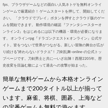
fps、ブラウザゲームなどの面白い人気ネトゲを無料オンライ
ンゲームで厳選紹介！ ゲームスタートを押して、開始してくだ
さい。 「クラウドでプレイ」ボタンを押すとクラウド版のゲー
ムを開始できます。 動作環境の確認 『ファンタシースターオ
ンライン2』をはじめるには以下の機器・環境が必要になりま
す。 オンラインrpg『ドラゴンクエストx オンライン』公式サ
イト。皆をつないで世界がつながる。新しい冒険の舞台が広が
り続ける”終わらないドラクエ”！ 刀剣乱舞-online-の公式トッ
プページです。刀剣男士と共に―いざ出陣！西暦2205年。歴
史改変を目論む敵によって過去への攻撃が始まった。
簡単な無料ゲームから本格オンライン
ゲームまで200タイトル以上が揃って
います。麻雀、将棋、囲碁、上海など
の定番ゲームも無料で遊べます。