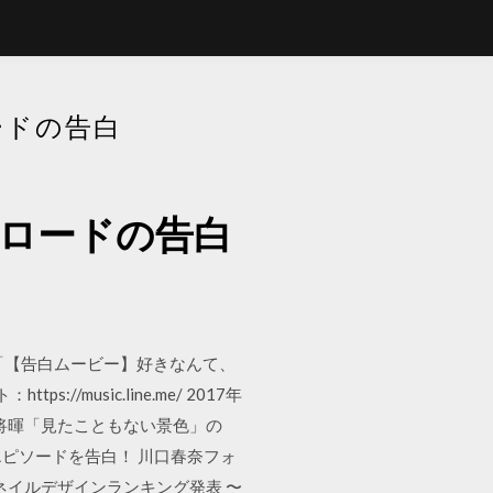
ードの告白
ンロードの告白
動画「【告白ムービー】好きなんて、
usic.line.me/ 2017年
田将暉「見たこともない景色」の
エピソードを告白！ 川口春奈フォ
ネイルデザインランキング発表 〜