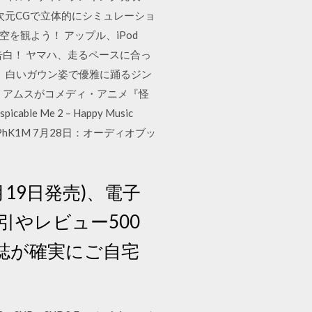
を3次元CGで立体的にシミュレーショ
空を観よう！ アップル、iPod
を告白！ ヤマハ、走るペースに合っ
が、白いガウン姿で優雅に踊るジン
リアムスがコメディ・アニメ『怪
e 2 – Happy Music
co/Fxki6PhK1M 7月28日：オーディオブッ
5月19日発売)、電子
引やレビュー500
誌が確実にご自宅