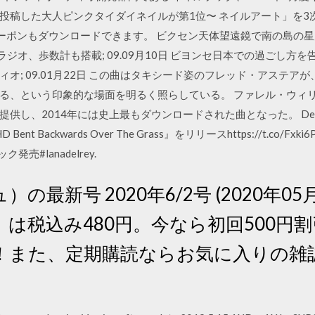
あいみさんが投稿した大人ピンクタイダイネイルが第1位〜 ネイルアート」
 記念クーポンもダウンロードできます。 ビクセン天体望遠鏡で南の島の星
ラジオ、歩数計も搭載; 09.09月10日 ビヨンセ日本での過ごし方
オ; 09.01月22日 この曲はタキシード姿のフレッド・アステア
る、という印象的な場面を明るく照らしている。 ファレル・ウィ
2014年には史上最もダウンロードされた曲となった。 Despicable M
2013) HD Bent Backwards Over The Grass』をリリースhttps://t.
売#lanadelrey.
）の最新号 2020年6/2号 (2020年0
は税込み480円。今なら初回500円割
！また、定期購読ならお気に入りの雑