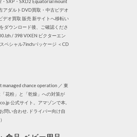
SXP2・SXP・SXD2 Equatorial mount
.5.27 GP2 中古アダルトDVD買取・中古ビデオ
ビデオ買取 販売 新サイトへ移転い
ソフトをダウンロード後、ご確認くださ
lzh / 398 VIXEN ビクターエン
ペシャル7inchパッケージ ＜CD
ed chance operation ／ 東
内は「花粉」と「乾燥」への対策が
o.jp 公式サイト。アマゾンで本,
のお問い合わせ. ドライバー向け自
け）
, 食品, ベビー用品,