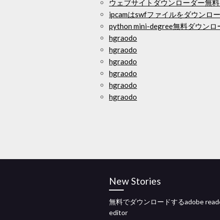
ウェブサイトダウンローダー無料
ipcamはswfファイルをダウンロ
python mini-degree無料ダウン
hgraodo
hgraodo
hgraodo
hgraodo
hgraodo
hgraodo
New Stories
無料でダウンロードするadobe reader
editor