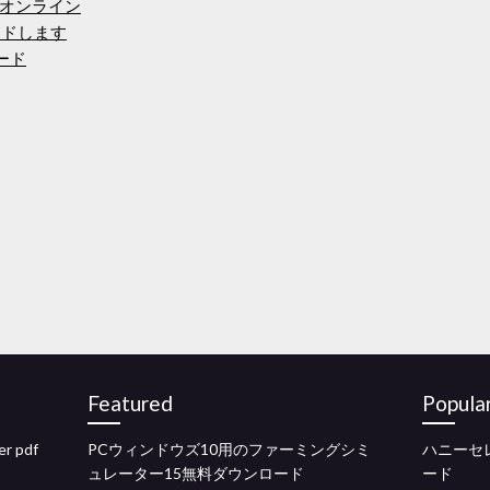
オンライン
ードします
ロード
Featured
Popula
 pdf
PCウィンドウズ10用のファーミングシミ
ハニーセ
ュレーター15無料ダウンロード
ード