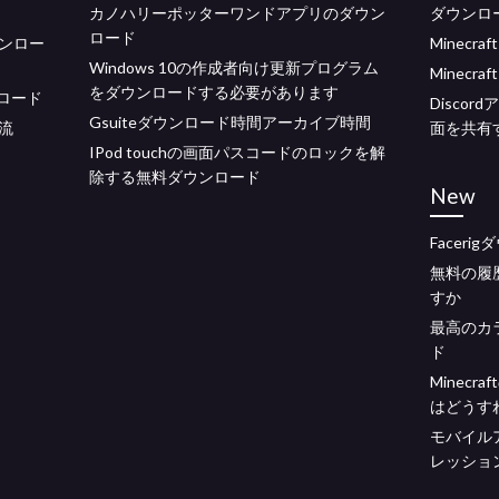
カノハリーポッターワンドアプリのダウン
ダウンロ
ロード
ンロー
Minecra
Windows 10の作成者向け更新プログラム
Minecra
をダウンロードする必要があります
ロード
Disco
Gsuiteダウンロード時間アーカイブ時間
流
面を共有
IPod touchの画面パスコードのロックを解
除する無料ダウンロード
New
Facer
無料の履
すか
最高のカ
ド
Minec
はどうす
モバイル
レッショ