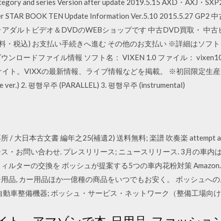
category and series Version after update 2019.5.15 AXD・AXJ・
oller STAR BOOK TEN Update Information Ver.5.10 2015
･アダルトビデオ＆DVDのWEBショップです 中古DVD買取・ 中古
90円(手数料・税込) お支払い手続きへ進む その他のお支払い ※詳細は
ウンロードファイル情報 ソフト名： VIXEN 1.0 ファイル： vixen100.
イト。VIXXの最新情報、ライブ情報などを掲載。 ※初回限定生産ス
ver.) 2. 평행우주 (PARALLEL) 3. 평행우주 (instrumental)
本古文書 編年之25(補遺2) 送料無料; 楽譜 吹奏楽 attempt at manag
ス・お問い合わせ. プレスリリース; ニュースリリース. 3月の車
ルターの交換を ボッシュが提案する5つの車内花粉対策 Amazon.c
ベビー用品, カー用品ほか一億種の商品をいつでもお安く。 ボッシュへ
自動車整備機器; ボッシュ・サービス・ネットワーク（整備工場向
 公式サイト。アマゾンで本, 日用品, ファッション