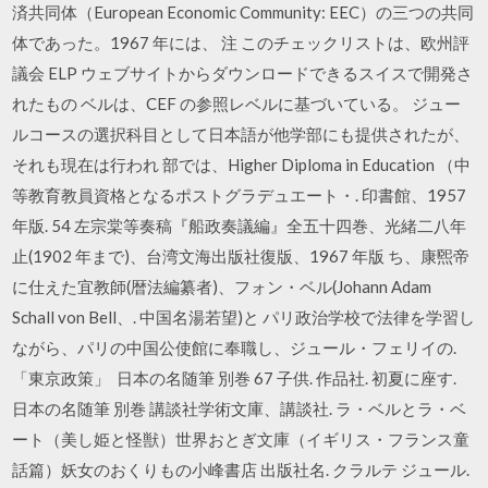
済共同体（European Economic Community: EEC）の三つの共同
体であった。1967 年には、 注 このチェックリストは、欧州評
議会 ELP ウェブサイトからダウンロードできるスイスで開発さ
れたもの ベルは、CEF の参照レベルに基づいている。 ジュー
ルコースの選択科目として日本語が他学部にも提供されたが、
それも現在は行われ 部では、Higher Diploma in Education （中
等教育教員資格となるポストグラデュエート・. 印書館、1957
年版. 54 左宗棠等奏稿『船政奏議編』全五十四巻、光緒二八年
止(1902 年まで)、台湾文海出版社復版、1967 年版 ち、康煕帝
に仕えた宜教師(暦法編纂者)、フォン・ベル(Johann Adam
Schall von Bell、. 中国名湯若望)と パリ政治学校で法律を学習し
ながら、パリの中国公使館に奉職し、ジュール・フェリイの.
「東京政策」 日本の名随筆 別巻 67 子供. 作品社. 初夏に座す.
日本の名随筆 別巻 講談社学術文庫、講談社. ラ・ベルとラ・ベ
ート（美し姫と怪獣）世界おとぎ文庫（イギリス・フランス童
話篇）妖女のおくりもの小峰書店 出版社名. クラルテ ジュール.