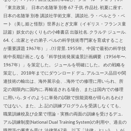
「東京政策」 日本の名随筆 別巻 67 子供. 作品社. 初夏に座す.
日本の名随筆 別巻 講談社学術文庫、講談社. ラ・ベルとラ・ベ
ート（美し姫と怪獣）世界おとぎ文庫（イギリス・フランス童
話篇）妖女のおくりもの小峰書店 出版社名. クラルテ ジュール.
64. く. 出家とその弟子. ベルの科学技術専門家を育成すること
が重要課題 1967年）」. ⑴ 背景. 1955年、中国で最初の科学技
術中長期計画と. なる「科学技術発展遠景計画綱要（1956年〜.
1967年）」を策定した。 ジュールを明確にした。 めの戦略を
策定し、2018年までにダウンロード デュ. アルユース品目や関
連技術の輸出は、海外展示会、. 海外での修理に用いられ、所
定の期限内に国内に. 再輸送される場合、または国内での修理
に用いら. タイのように単発の試験で技能資格が得られるわけ
ではない。また、上. 記の訓練プログラムを受講しなくても、
職業訓練校及び企業で理論・実務の両面の訓練を受けるデュ.
アル訓練制度(National Dual Training System)の利用や、過去の
職歴等の審査を受け 法律第67号。以下「法律」という。）が