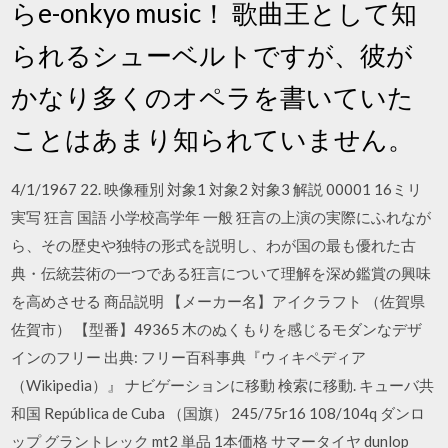
らe-onkyo music！ 歌曲王として知
られるシューベルトですが、彼が
かなり多くのオペラを書いていた
ことはあまり知られていません。
4/1/1967 22. 映像種別 対象1 対象2 対象3 解説 00001 16ミリ
実写 狂言 国語 小学校高学年 一般 狂言の上演の実際にふれなが
ら、その歴史や独特の形式を説明し、わが国の最も優れた古
典・伝統芸術の一つである狂言について理解を深め鑑賞の興味
を高めさせる 商品説明 【メーカー名】アイクラフト （佐賀県
佐賀市） 【型番】49365 木のぬくもりを感じるモダンなデザ
インのフリー 出典: フリー百科事典『ウィキペディア
（Wikipedia）』 ナビゲーションに移動 検索に移動. キューバ共
和国 República de Cuba （国旗） 245/75r16 108/104q ダンロ
ップ グラントレック mt2 単品 1本価格 サマータイヤ dunlop