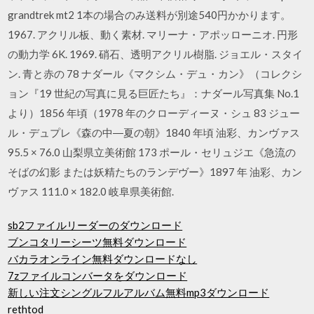
grandtrek mt2 1本の場合のみ送料が別途540円かかります。
1967. アクリル板、動く素材. マリーナ・アポッローニオ. 円形
の動力学 6K. 1969. 硝石、透明アクリル樹脂. ジョエル・スタイ
ン. 青と赤の 78 ナダール《マクシム・デュ・カン》（コレクシ
ョン『19 世紀の写真に見る巨匠たち』：ナダール写真集 No.1
より）1856 年頃（1978 年のクローディーヌ・シュ 83 ジュー
ル・デュプレ《森の中―夏の朝》1840 年頃 油彩、カンヴァス
95.5 × 76.0 山梨県立美術館 173 ポール・セリュジエ《急流の
そばの幻影 または妖精たちのランデヴー》1897 年 油彩、カン
ヴァス 111.0 × 182.0 岐阜県美術館.
sb2ファイルリーダーのダウンロード
ブンコタリーシーツ無料ダウンロード
バカラオンライン無料ダウンロードなし
7zファイルコンバータをダウンロード
新しい注文シングルフルアルバム無料mp3ダウンロード
rethtod