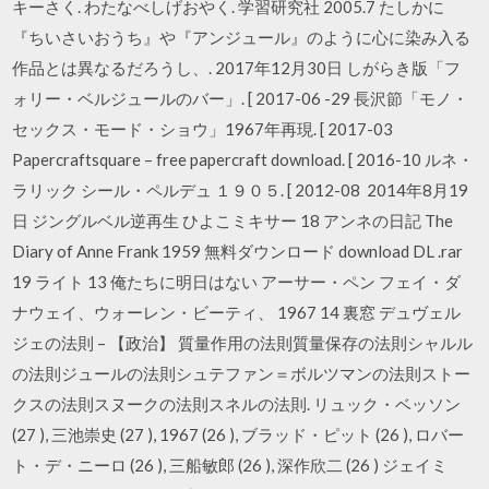
キーさく. わたなべしげおやく. 学習研究社 2005.7 たしかに
『ちいさいおうち』や『アンジュール』のように心に染み入る
作品とは異なるだろうし、. 2017年12月30日 しがらき版「フ
ォリー・ベルジュールのバー」. [ 2017-06 -29 長沢節「モノ・
セックス・モード・ショウ」1967年再現. [ 2017-03
Papercraftsquare – free papercraft download. [ 2016-10 ルネ・
ラリック シール・ペルデュ １９０５. [ 2012-08 2014年8月19
日 ジングルベル逆再生 ひよこミキサー 18 アンネの日記 The
Diary of Anne Frank 1959 無料ダウンロード download DL .rar
19 ライト 13 俺たちに明日はない アーサー・ペン フェイ・ダ
ナウェイ、ウォーレン・ビーティ、 1967 14 裏窓 デュヴェル
ジェの法則 – 【政治】 質量作用の法則質量保存の法則シャルル
の法則ジュールの法則シュテファン＝ボルツマンの法則ストー
クスの法則スヌークの法則スネルの法則. リュック・ベッソン
(27 ), 三池崇史 (27 ), 1967 (26 ), ブラッド・ピット (26 ), ロバー
ト・デ・ニーロ (26 ), 三船敏郎 (26 ), 深作欣二 (26 ) ジェイミ