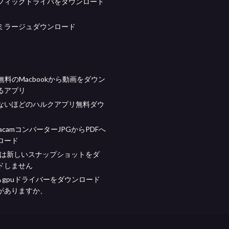
フィックドライバをダウンロード
Xミラージュダウンロード
be無料のMacbookから動画をダウン
るアプリ
ないほどのハルクアプリ無料ダウ
 MacamコンバーターJPGからPDFへ
ロード
raftは新しいスナップショットをダ
ドしません
aからgpuドライバーをダウンロード
がありますか、