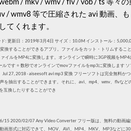
 / webm / mkv / wmv / flv / vob 
huffyuv / wmv8 等で圧縮された avi 動画、
変換してくれます。
ド: 更新日：2019年3月4日 サイズ：10.0M インストール：5,000,
換することができるアプリ。ファイルをカット・トリムすることもできる。 O
ファイルをMP4に変換します。オンラインで瞬時に3GP视频をMP4に変
ールです ⭐ 数秒でオンラインでmovファイルをmp3に変換します
 27, 2018 · aiseesoft avi mp3 変換 フリーソフトは完全無
の音声を抽出することができます。それに、avi、mp4、wmv、flv
の音声を互換したりすることができ
020/06/15 2020/02/07 Any Video Converter フリー版
形式に対応できて、MOV、AVI、MP4、MKV、MP3などに30X