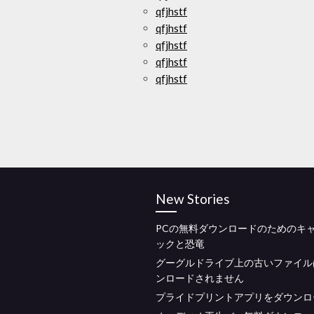
qfjhstf
qfjhstf
qfjhstf
qfjhstf
qfjhstf
New Stories
PCの無料ダウンロードのためのキ
ックと恐竜
グーグルドライブ上の古いファイル
ンロードされません
プライドプリントアプリをダウンロ