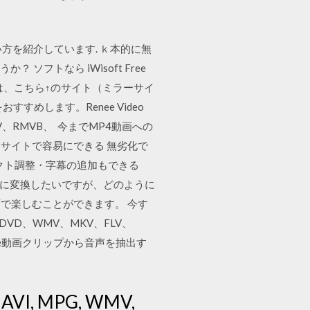
er の概要や使い方を紹介しています. ｋ本的に無
ソフトなら iWisoft Free
tml ダウンロードは、こちら↑のサイト（ミラーサイ
すすめします。Renee Video
V、RMVB、 今までMP4動画への
サイトで容易にできる 無劣化で
ェクト調整・字幕の追加もできる
mp4)にに変換したいですが、どのように
面で楽しむことができます。 今す
DVD、WMV、MKV、FLV、
uTube動画クリップから音声を抽出す
AVI, MPG, WMV,