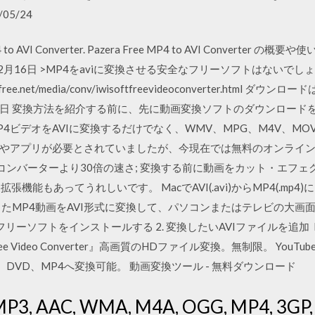
05/24
4 to AVI Converter. Pazera Free MP4 to AVI Convert
月16日 >MP4をaviに変換させる安全なフリーソフトはないでしょうか？ 
.gigafree.net/media/conv/iwisoftfreevideoconverter.h
7年2月8日 変換方法を紹介する前に、先に動画変換ソフトのダウンロードをお
MP4ビデオをAVIに変換するだけでなく、WMV、MPG、M4V、MO
やアプリが必要とされていましたが、今現在では無料のオンライン
のコンバーターより30倍の速さ; 変換する前に動画をカット・エフ
ード拡張機能もあってうれしいです。 MacでAVI(.avi)からMP4(.
たMP4動画をAVI形式に変換して、パソコンまたはテレビの大画
 フリーソフトをインストールする 2. 変換したいAVIファイルを追加 
e Video Converter』高画質のHDファイル変換。無制限。 Yo
V、DVD、MP4へ変換可能。 動画変換ツール - 無料ダウンロード
, AAC, WMA, M4A, OGG, MP4, 3GP, 