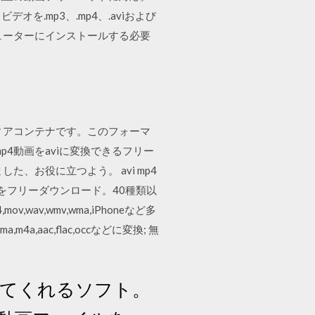
デオを.mp3、.mp4、.aviおよび
ューターにインストールする必要
マルチメディアコンテナです。このフォーマ
mp4動画をaviに変換できるフリー
、お役に立つよう。 avi mp4
をフリーダウンロード。40種類以
v,wmv,wma,iPhoneなど多
,aac,flac,occなどに変換; 無
に変換してくれるソフト。