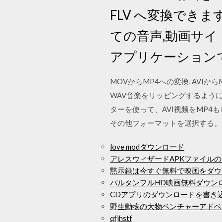
FLV へ変換できま
ての音声,動画サ
アプリケーション
MOVからMP4への変換, AVIからM
WAV音楽をリッピングするよう
ターを使って、AVI视频をMP4
その他フォーマットを選択する。（2
love modダウンロード
アレスウィザードAPKファイル
黙示録は今すぐ無料で映画をダウ
パルタンフルHD映画無料ダウン
CDアプリのダウンロードを書き
野生動物の大物ベンチャーアドベ
qfjhstf