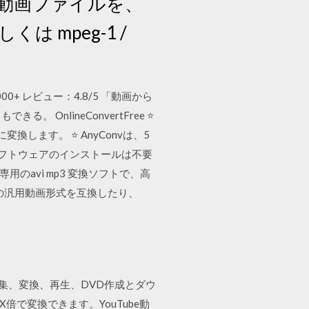
/ ts 等々の動画ファイルを、
もしくは mpeg-1 /
000+ レビュー：4.8/5 「動画から
nlineConvertFree ⭐
換します。 ⭐ AnyConvは、5
 ソフトウェアのインストールは不要
料かつ専用のavi mp3 変換ソフトで、高
などの汎用動画形式を互換したり、
は、無料の動画編集、変換、再生、DVD作成とダウ
倍で変換できます。YouTube動