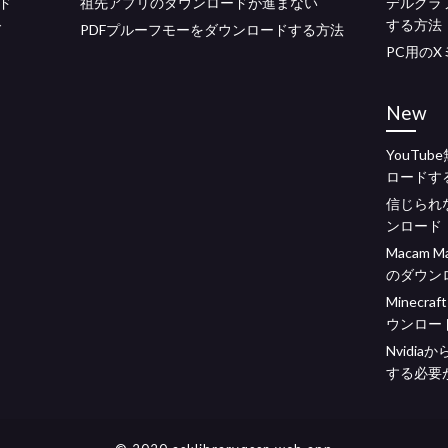
ド
祖先アプリのダウンロードが進まない
デルグラ
する方法
ド
PDFプルーフモーをダウンロードする方法
PC用の
New
YouTu
ロードす
信じられ
ンロード
Macam
のダウン
Minec
ウンロー
Nvidi
する必要