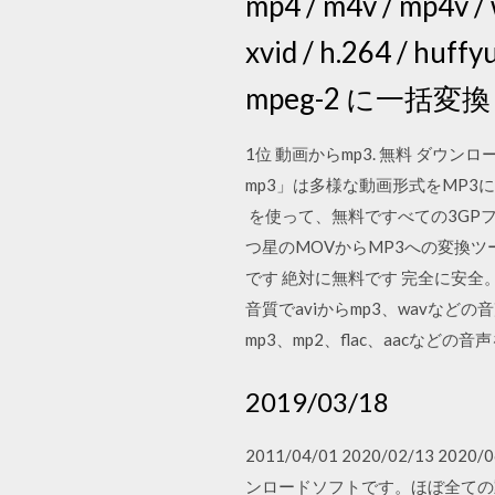
mp4 / m4v / mp4v
xvid / h.264 / 
mpeg-2 に一括
1位 動画からmp3. 無料 ダウンロー
mp3」は多様な動画形式をMP3に変
️ を使って、無料ですべての3GP
つ星のMOVからMP3への変換ツ
です 絶対に無料です 完全に安全。 Jul
音質でaviからmp3、wavなど
mp3、mp2、flac、aacなど
2019/03/18
2011/04/01 2020/02/13 2
ンロードソフトです。ほぼ全ての動画