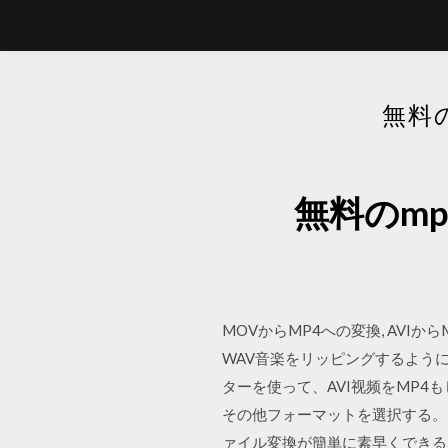
無料
無料のm
MOVからMP4への変換, AVIからM
WAV音楽をリッピングするよう
ターを使って、AVI视频をMP4
その他フォーマットを選択する。（2
ァイル変換が簡単に素早くできる