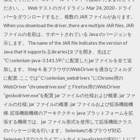
ださい。。 Web テストのガイドライン Mar 24, 2020 · ドライ
バーをダウンロードすると、複数の JAR ファイルがあります。
When you download the driver, there are multiple JAR files. JAR
ファイルの名前は、サポートされている Java のバージョンを
示します。 The name of the JAR file indicates the version of
Java that it supports. [Libraries]タブを開き、先ほど
“C:\selenium-java-3.141.59\“ に配置したjarファイルを全て追
加します。 Step 4. 各ブラウザのWebDriverを適当なフォルダ
に配置. ここでは” C:\selenium_webdrivers “にChrome用の
WebDriver “chromedriver.exe” とFirefox用のWebDriver
“geckodriver.exe”を配置 jar ファイルの仕様および概要. jar ファ
イルの仕様; jar ファイルの概要. jar ファイルおよび拡張機能機
構. 拡張機能機構のアーキテクチャ java プラットフォームを拡
張する機構では、jar ファイル形式を使用して拡張機能クラス
のパッケージ化を行います。 Seleniumの各ブラウザ対応
Selenium 1.0ではクライアントサイドJavaScriptの実行によりブ