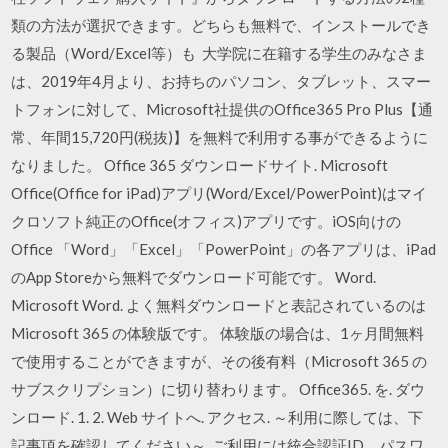
類の方法が選択できます。どちらも無料で、インストールでき
る製品（Word/Excel等）も 大学院に在籍する学生のみなさま
は、2019年4月より、お持ちのパソコン、タブレット、スマー
トフォンに対して、Microsoft社提供のOffice365 Pro Plus【通
常、年間15,720円(税抜)】を無料で利用する事ができるように
なりました。 Office 365 ダウンロードサイト. Microsoft
Office(Office for iPad)アプリ(Word/Excel/PowerPoint)はマイ
クロソフト純正のOffice(オフィス)アプリです。iOS向けの
Office 「Word」「Excel」「PowerPoint」の各アプリは、iPad
のApp Storeから無料でダウンロード可能です。 Word.
Microsoft Word. よく無料ダウンロードと表記されているのは
Microsoft 365 の体験版です。 体験版の場合は、1ヶ月間無料
で使用することができますが、その後有料（Microsoft 365 の
サブスクリプション）に切り替わります。 Office365. を. ダウ
ンロード. 1. 2. Web サイトへ. アクセス. ～利用に際しては、下
記事項を確認してください～. ご利用には統合認証ID、パスワ