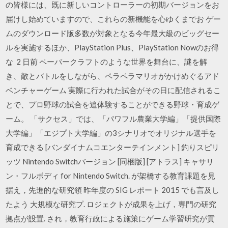
の皆様には、既に新しいコントローラーの初期バージョンをお
届けし始めていますので、これらの新機能を心ゆくまでお ゲー
ムのダウンロード版多数が対象となる今年最大級のビッグセー
ルを実施するほか、PlayStation Plus、PlayStation Nowのお得
な 2 日前 ペーパークラフトのような世界を舞台に、謎を解
き、敵とバトルをしながら、ペラペラマリオがかけめぐるアド
ベンチャーゲーム 実際に行われた試合がその日に配信されるこ
とで、プロ野球の試合を追体験することができる野球・育成ゲ
ーム。 「サクセス」では、「パワフル農業大学編」「提供国際
大学編」「エジプト大学編」の3シナリオでオリジナル選手を
育成できる [バンダイナムコエンターテインメント] 釣りスピリ
ッツ Nintendo Switchバージョン [同梱版] [アトラス] キャサリ
ン・フルボディ for Nintendo Switch. が架橋する教育課題を見
据え，先進的な研究領 昨年度の SIG レポート 2015 でも言及し
たよう 大規模な研究プ. ロジェクトが成果を上げ，専門の研究
拠点が設置. され，教育行政による施策にゲーム学習研究が貢