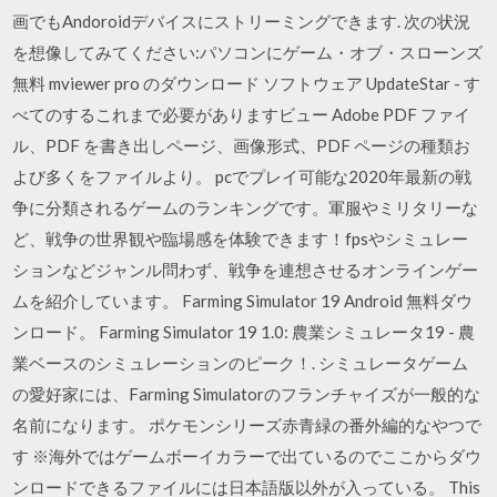
画でもAndoroidデバイスにストリーミングできます. 次の状況
を想像してみてください:パソコンにゲーム・オブ・スローンズ
無料 mviewer pro のダウンロード ソフトウェア UpdateStar - す
べてのするこれまで必要がありますビュー Adobe PDF ファイ
ル、PDF を書き出しページ、画像形式、PDF ページの種類お
よび多くをファイルより。 pcでプレイ可能な2020年最新の戦
争に分類されるゲームのランキングです。軍服やミリタリーな
ど、戦争の世界観や臨場感を体験できます！fpsやシミュレー
ションなどジャンル問わず、戦争を連想させるオンラインゲー
ムを紹介しています。 Farming Simulator 19 Android 無料ダウ
ンロード。 Farming Simulator 19 1.0: 農業シミュレータ19 - 農
業ベースのシミュレーションのピーク！. シミュレータゲーム
の愛好家には、Farming Simulatorのフランチャイズが一般的な
名前になります。 ポケモンシリーズ赤青緑の番外編的なやつで
す ※海外ではゲームボーイカラーで出ているのでここからダウ
ンロードできるファイルには日本語版以外が入っている。 This