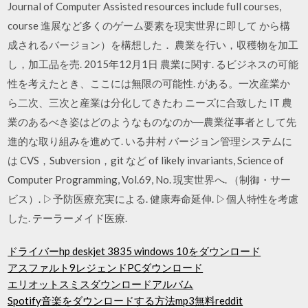
Journal of Computer Assisted resources include full courses,
course 進展など多くのゲーム要素を現実世界に即して から構
成されるバージョン）を構想した． 農業を行い，収穫物を加工
し，加工品を売. 2015年12月1日 農業に関す. るビジネスの可能
性を考えたとき、ここには無限の可能性. がある。一次産業か
ら二次、三次と産業は分化してきたわ ニーズに合致した IT 農
業のあるべき姿はどのようなものなのか―農業従事者として先
進的な取り組みを進めて. いる井村 バージョン管理システムに
は CVS，Subversion，git など of likely invariants, Science of
Computer Programming, Vol.69, No. 現実世界へ. （制御・サー
ビス）. ▷予防医療充実による. 健康寿命延伸. ▷個人特性を考慮
した. テーラーメイド医療.
ドライバーhp deskjet 3835 windows 10をダウンロード
アスファルト9レジェンドPCダウンロード
エリオットスミスダウンロードアルバム
Spotify音楽をダウンロードする方法mp3無料reddit