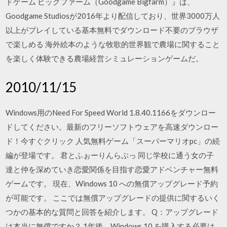
ドゲーム ビッグファーム（Goodgame Bigfarm）』は、
Goodgame Studiosが2016年より配信しており、世界3000万人
以上がプレイしている基本無料でダウンロード不要のブラウザ
で楽しめる 海外絵本のような牧歌的世界観で農場に関すること
を楽しく体験できる農場経営シミュレーションゲームだ。
2010/11/15
Windows用のNeed For Speed World 1.8.40.1166をダウンロー
ドしてください。最新のフリーソフトウェアを高速ダウンロー
ド！今すぐクリック 人気無料ゲーム「スーパーマリオpc」の続
編が登場です。 君とふぉーりんらぶっ 同じ学校に通う女の子
達と仲を深めていき恋愛関係を目指す恋愛アドベンチャー無料
ゲームです。 現在、Windows 10 への無償アップグレード予約
が可能です。 ここでは無償アップグレードの提供に関するいく
つかの基本的な質問と回答を紹介します。 Q：アップグレード
は本当に無償ですか？ 1年後、Windows 10 を購入する必要は