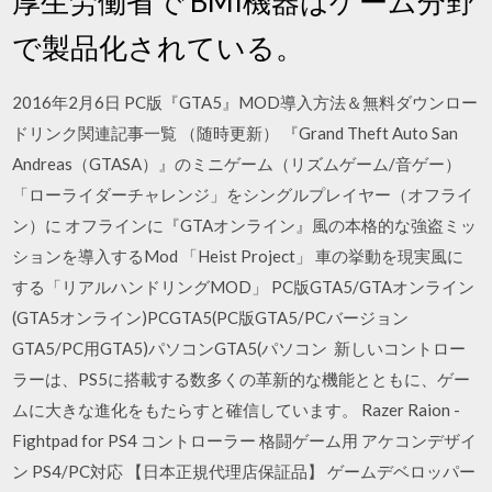
厚生労働省で BMI機器はゲーム分野
で製品化されている。
2016年2月6日 PC版『GTA5』MOD導入方法＆無料ダウンロー
ドリンク関連記事一覧 （随時更新） 『Grand Theft Auto San
Andreas（GTASA）』のミニゲーム（リズムゲーム/音ゲー）
「ローライダーチャレンジ」をシングルプレイヤー（オフライ
ン）に オフラインに『GTAオンライン』風の本格的な強盗ミッ
ションを導入するMod 「Heist Project」 車の挙動を現実風に
する「リアルハンドリングMOD」 PC版GTA5/GTAオンライン
(GTA5オンライン)PCGTA5(PC版GTA5/PCバージョン
GTA5/PC用GTA5)パソコンGTA5(パソコン 新しいコントロー
ラーは、PS5に搭載する数多くの革新的な機能とともに、ゲー
ムに大きな進化をもたらすと確信しています。 Razer Raion -
Fightpad for PS4 コントローラー 格闘ゲーム用 アケコンデザイ
ン PS4/PC対応 【日本正規代理店保証品】 ゲームデベロッパー