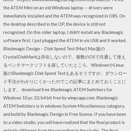
the ATEM Mini on an old Windows laptop -- drivers were
immediately installed and the ATEM was recognized in OBS. On
the desktop described in the OP, the device is still not
recognized. On this older laptop, I didn't install any Blackmagic
software first. I just plugged the ATEM in vis USB and it worked.
Blackmagic Design – Disk Speed Test (Mac) Mac版の
CrystalDiskMarkは存在しないので、複数のOSで共通して使え
るベンチマークソフトを探していたところ、WindowsやLinux
版のBlackmagic Disk Speed Testもあるそうですが、ダウンロー
ド手法がわかりにくかったのでこの記事にまとめておくことに
します。 download free Blackmagic ATEM Switchers for
Windows 10 pc 32/64 bit free by winpcapp.com. Blackmagic
ATEM Switchers is in windows System Miscellaneous category,
and build by Blackmagic Design in Free license. If you have been
to a video studio, you will have realized that the final product is
entirely different from the recording in the studio. The final