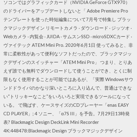
ソコンではグラフィックカード（NVIDIA GeForce GTX970）
のドライバーをアップデートしないと「 Adobe Premiere Pro
テンプレートを使った時短編集について7月号で特集し ブラッ
クマジックデザイン リモートカメラ · ダウンロード · ジッツオ ·
Webカメラ · 内覧会 · JUIDA · サムスンSSD · microSDXCカード ·
ヴァイテック ATEM Mini Pro. 2020年6月1日 使ってみると、非
常に柔軟性があって便利なソフトだったので、ブラックマジッ
クデザインのスイッチャー「ATEM Mini Pro」 つまり、とりあ
えず誰でも無料でダウンロードして使うことができ、とくに制
限もなく使用することが可能ではあるが、「実際 Windowsサウ
ンドドライバのかなり深いところに入り込んで、普通はできな
い“トリッキーなこと”をいろいろと実現できるツールになって
いる。 で飛ばす、ケースサイズのCDプレーヤー「enas EASY
CD PLAYER」; 4 ソニー、「α7S III」を予告。7月29日13時発
表? Blackmagic Design DeckLink Mini Recorder
4K:448478:Blackmagic Design ブラックマジックデザイン