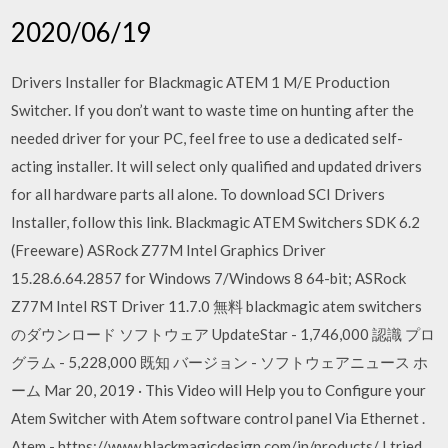
2020/06/19
Drivers Installer for Blackmagic ATEM 1 M/E Production
Switcher. If you don’t want to waste time on hunting after the
needed driver for your PC, feel free to use a dedicated self-
acting installer. It will select only qualified and updated drivers
for all hardware parts all alone. To download SCI Drivers
Installer, follow this link. Blackmagic ATEM Switchers SDK 6.2
(Freeware) ASRock Z77M Intel Graphics Driver
15.28.6.64.2857 for Windows 7/Windows 8 64-bit; ASRock
Z77M Intel RST Driver 11.7.0 無料 blackmagic atem switchers
のダウンロード ソフトウェア UpdateStar - 1,746,000 認識 プロ
グラム - 5,228,000 既知 バージョン - ソフトウェアニュース ホ
ーム Mar 20, 2019 · This Video will Help you to Configure your
Atem Switcher with Atem software control panel Via Ethernet .
Atem - https://www.blackmagicdesign.com/in/products/ I tried