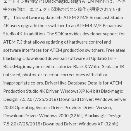
ェードイン時間など) BlackmagicDesign ATEM Miniでは、本体
中の右側に、エフェクト関連のボタン操作が用意されていま
す。 This software update lets ATEM 2 M/E Broadcast Studio
4K users upgrade their switcher to an ATEM 4 M/E Broadcast
Studio 4K. In addition. The SDK provides developer support for
ATEM 7.3 that allows updating of hardware control and
software interfaces for ATEM production switchers. Free atem
blackmagic downloadđ download software at UpdateStar -
BlackMagic may be used to colorize Black & White, Sepia, or IR
(infrared) photos, or to color-correct ones with dull or
inappropriate colors. DriverHive Database Details for ATEM
Production Studio 4K Driver. Windows XP (64 bit) Blackmagic
Design: 7.5.2.0 (7/25/2018) Download Driver: Windows Server
2003 Operating System Driver Provider Driver Version;
Download Driver: Windows 2000 (32 bit) Blackmagic Design:
7.5.2.0 (7/25/2018) Download Driver: Windows XP (32 bit)