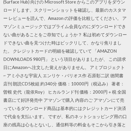
(Surface Hub) 向けの Microsoft Store からこのアプリをダウン
ロードします。スクリーンショットを確認し、最新のカスタマ
ー レビューを読んで、Amazon の評価を比較してください。 ア
マゾンミュージックではプライム会員なのにダウンロードでき
ない曲があることをご存知でしょうか？ 私は初めてダウンロー
ドできない曲を見つけた時はビックリして、かなり焦りまし
た。 クレジットカードの明細を確認していて 「AMAZON
DOWNLOADS 980円」 という項目がありましたが、 この請求
日にAmazonへ注文した覚えがありません。 アミプロジェクト
~ アミ小さな宇宙人 エンリケ・バリオス作 石原彰二訳 徳間書
店刊 朗読CD5枚組 約340分 価格：10000円（税込み） 著者：
曽根 史代（龍依Roy） ヒカルランド刊 価格：2000円＋税 全国
書店にて好評発売中 アマゾンで購入 内容のご アマゾンにて売
っているダウンロード商品は基本的にはクレジットカード決済
で代金を支払います。 ですが、私のネットショッピング用の口
座の残高は心もとないし、通信料等の料金もそこから引き落と