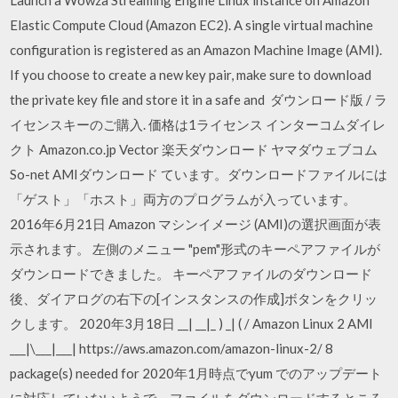
Launch a Wowza Streaming Engine Linux instance on Amazon
Elastic Compute Cloud (Amazon EC2). A single virtual machine
configuration is registered as an Amazon Machine Image (AMI).
If you choose to create a new key pair, make sure to download
the private key file and store it in a safe and ダウンロード版 / ラ
イセンスキーのご購入. 価格は1ライセンス インターコムダイレ
クト Amazon.co.jp Vector 楽天ダウンロード ヤマダウェブコム
So-net AMIダウンロード ています。ダウンロードファイルには
「ゲスト」「ホスト」両方のプログラムが入っています。
2016年6月21日 Amazon マシンイメージ (AMI)の選択画面が表
示されます。 左側のメニュー "pem"形式のキーペアファイルが
ダウンロードできました。 キーペアファイルのダウンロード
後、ダイアログの右下の[インスタンスの作成]ボタンをクリッ
クします。 2020年3月18日 __| __|_ ) _| ( / Amazon Linux 2 AMI
___|\___|___| https://aws.amazon.com/amazon-linux-2/ 8
package(s) needed for 2020年1月時点でyum でのアップデート