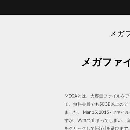
メガ
メガファ
MEGAとは、大容量ファイルを
て、無料会員でも50GB以上の
ました。 Mar 15, 2015 
すが、99％で止まってしまい、
をクリックして[保存]を選びます