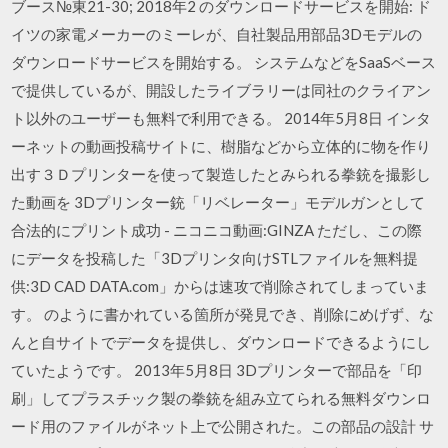
ブース№東21-30; 2018年2 のダウンロードサービスを開始: ド
イツの家電メーカーのミーレが、自社製品用部品3Dモデルの
ダウンロードサービスを開始する。 システムなどをSaaSベース
で提供しているが、開設したライブラリーは同社のクライアン
ト以外のユーザーも無料で利用できる。 2014年5月8日 インタ
ーネットの動画投稿サイトに、樹脂などから立体的に物を作り
出す３Ｄプリンターを使って製造したとみられる拳銃を撮影し
た動画を 3Dプリンター銃「リベレーター」モデルガンとして
合法的にプリント成功 - ニコニコ動画:GINZA ただし、この際
にデータを投稿した「3Dプリンタ向けSTLファイルを無料提
供:3D CAD DATA.com」からは速攻で削除されてしまっていま
す。 のように書かれている箇所が発見でき、削除にめげず、な
んと自サイトでデータを提供し、ダウンロードできるようにし
ていたようです。 2013年5月8日 3Dプリンターで部品を「印
刷」してプラスチック製の拳銃を組み立てられる無料ダウンロ
ード用のファイルがネット上で公開された。この部品の設計 サ