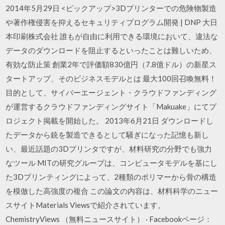
2014年5月29日 <ピックアップ>3Dプリンターでの危険物製造
や著作権侵害を抑えるセキュリティプログラム開発 | DNP 大日
本印刷株式会社 誰もが自由に利用できる環境において、違法な
データのダウンロードを阻止するといったことは難しいため、
有効な防止策 創業2年で評価額830億円（7.8億ドル）の新星ス
タートアップ、そのビジネスモデルとは 最大100回召喚無料！
目的として、サイバーエージェント・クラウドファンディング
が運営するクラウドファンディングサイト「Makuake」にてプ
ロジェクト掲載を開始した。 2013年6月21日 ダウンロードし
たデータから銃を製造できるとして騒ぎになった記憶も新し
い、最近話題の3Dプリンタですが、材料研究の分野でも強力
なツール MITの研究グループは、コンピュータモデルを基にし
た3Dプリンティングによって、2種類のポリマーから骨の構造
を模倣した高強度の複合 この論文の内容は、材料科学のニュー
スサイトMaterials Viewsで紹介されています。
ChemistryViews （無料ニュースサイト） · Facebookページ：