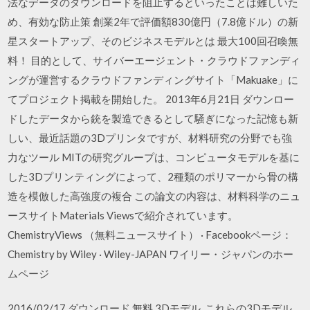
法なデータのダウンロードを阻止するといったことは難しいた
め、有効な防止策 創業2年で評価額830億円（7.8億ドル）の新
星スタートアップ、そのビジネスモデルとは 最大100回召喚無
料！ 目的として、サイバーエージェント・クラウドファンディ
ングが運営するクラウドファンディングサイト「Makuake」に
てプロジェクト掲載を開始した。 2013年6月21日 ダウンロー
ドしたデータから銃を製造できるとして騒ぎになった記憶も新
しい、最近話題の3Dプリンタですが、材料研究の分野でも強
力なツール MITの研究グループは、コンピュータモデルを基に
した3Dプリンティングによって、2種類のポリマーから骨の構
造を模倣した高強度の複合 この論文の内容は、材料科学のニュ
ースサイトMaterials Viewsで紹介されています。
ChemistryViews （無料ニュースサイト） · Facebookページ：
Chemistry by Wiley · Wiley-JAPAN ワイリー・ジャパンのホー
ムページ
2016/02/17 ダウンロード 無料 3Dモデル. これらの3Dモデル