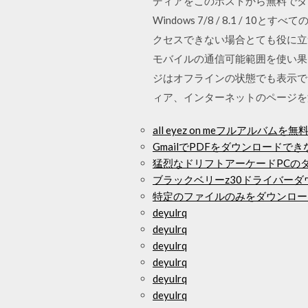
ディアをこのポストから無料でダ
Windows 7/8 / 8.1 / 10と
クセスできない場合とても役に立
モバイルの通信可能範囲を使い果
ジはオフラインの状態でも表示で
ィア、インターネットのページを
all eyez on meフルアルバム
GmailでPDFをダウンロードでき
猛烈なドリフトアーケードPCの
ブラックベリーz30ドライバーダ
特定のファイルのみをダウンロード
deyulrq
deyulrq
deyulrq
deyulrq
deyulrq
deyulrq