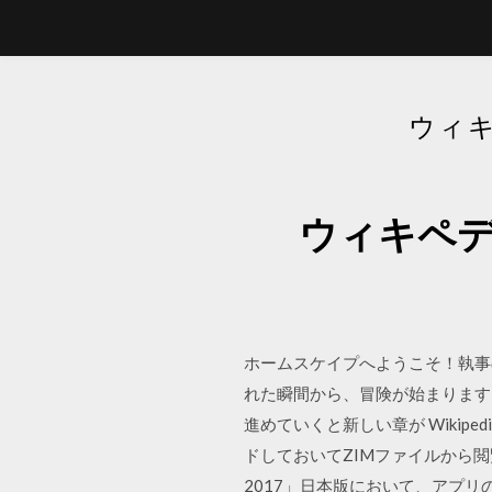
ウィ
ウィキペデ
ホームスケイプへようこそ！執事
れた瞬間から、冒険が始まります
進めていくと新しい章が Wikip
ドしておいてZIMファイルから閲覧が
2017」日本版において、アプリ