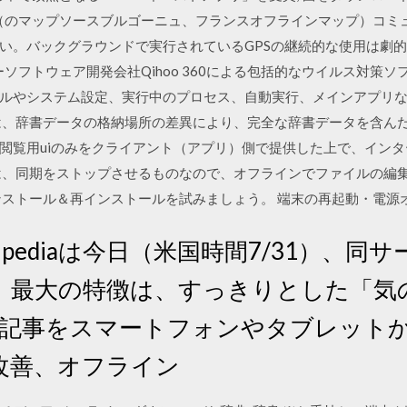
tMapの（のマップソースブルゴーニュ、フランスオフラインマップ）
い。バックグラウンドで実行されているGPSの継続的な使用は劇
ecurityーソフトウェア開発会社Qihoo 360による包括的なウイルス
ルやシステム設定、実行中のプロセス、自動実行、メインアプリ
は、辞書データの格納場所の差異により、完全な辞書データを含ん
閲覧用uiのみをクライアント（アプリ）側で提供した上で、イン
法は、同期をストップさせるものなので、オフラインでファイルの編
ンストール＆再インストールを試みましょう。 端末の再起動・電源
ikipediaは今日（米国時間7/31）、同
。最大の特徴は、すっきりとした「気
edia記事をスマートフォンやタブレッ
改善、オフライン