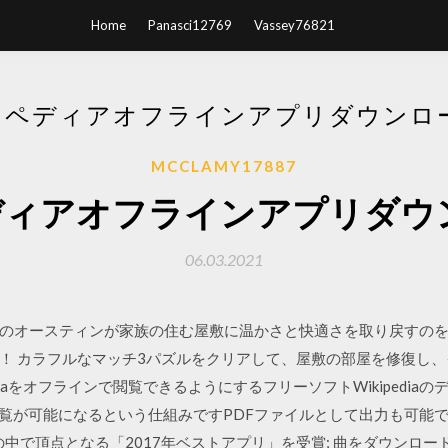
Home
Panasci12769
Vassey76821
キペディアオフラインアプリダウンロー
MCCLAMY17887
ィアオフラインアプリダウ
06.03.2021
のオースティンが家族の住む屋敷に温かさと快適さを取り戻すの
！ カラフルなマッチ3パズルをクリアして、屋敷の部屋を修復し
ediaをオフラインで閲覧できるようにするフリーソフトWikipedia
可能になるという仕組みですPDFファイルとして出力も可能です Googl
の中で頂点となる「2017年ベストアプリ」を受賞; 曲をダウンロ