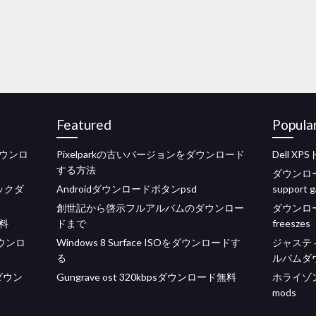
Featured
Popula
ウンロ
Pixelparkの古いバージョンをダウンロード
Dell 
する方法
ダウンロードd
ラックダ
Androidダウンロードボタンpsd
support 
創世記から啓示フルアルバムのダウンロー
ダウンロード
料
ドまで
freeszes
4ダウンロ
Windows 8 Surface ISOをダウンロードす
ジャステ
る
ルバムダウ
ダウン
Gungrave ost 320kbpsダウンロード無料
ホライゾ
mods