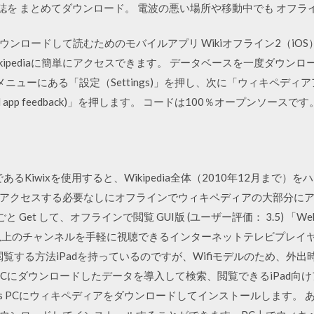
い雑誌を まとめてダウンロード。 電波の悪い場所や移動中でも オフ
ードして読むためのモバイルアプリ Wikiオフライン2（iOS） Wiki
kipediaに簡単にアクセスできます。 データベースを一度ダウン
メニューにある「設定（Settings)」を押し、次に「ウィキペデ
app feedback)」を押します。 コードは100％オープンソースです
ーであるKiwixを使用すると、Wikipedia全体（2010年12月ま
アクセスする必要なしにオフラインでウィキペディアの大部分に
ごと Get して、オフラインで閲覧 GUI版 (ユーザー評価： 3.5) 
 - 世界430以上のチャンネルを手軽に視聴できるインターネットテレビプレイヤー
で閲覧する方法iPadを持っているのですが、Wifiモデルのため、外出時に
PCにダウンロードしたデータを導入して検索、閲覧できるiPad向
dows PCにウィキペディアをダウンロードしてインストールします