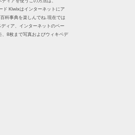
ペディアを使うこの方法は、
料ダウンロード Kiwixはインターネットにア
科事典を楽しんでね. 現在では
ペディア、インターネットのペー
モ、8枚まで写真およびウィキペデ