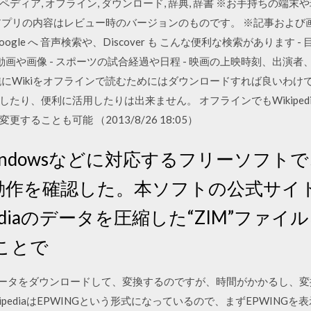
a, ウィキペディア, オフライン, ダウンロード, 辞典, 辞書 ※お手持
アプリの内容はレビュー時のバージョンのものです。 ※記事および
Google へ 音声検索や、Discover も こんな便利な検索があります 
 動画や画像 - スポーツの試合経過や日程 - 映画の上映時刻、出演者、レ
 単純にWikiをオフラインで読むためにはダウンロードすれば良いわ
り、便利に活用したりは出来ません。 オフラインでもWikipedia
ることも可能 （2013/8/26 18:05）
 Windowsなどに対応するフリーソフトで
 7で動作を確認した。本ソフトの公式サ
pediaのデータを圧縮した“ZIM”ファ
ことで
diaからデータをダウンロードして、変換するのですが、時間がかかるし
kipediaはEPWINGという形式になっているので、まずEPWIN