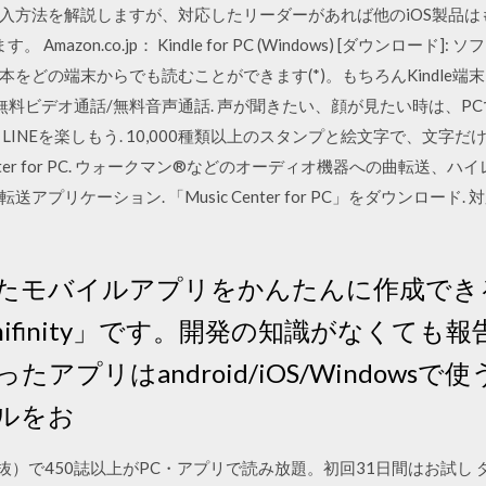
導入方法を解説しますが、対応したリーダーがあれば他のiOS製品はもち
mazon.co.jp： Kindle for PC (Windows) [ダウンロード]:
どの端末からでも読むことができます(*)。もちろんKindle端末を
無料ビデオ通話/無料音声通話. 声が聞きたい、顔が見たい時は、P
LINEを楽しもう. 10,000種類以上のスタンプと絵文字で、文字
enter for PC. ウォークマン®などのオーディオ機器への曲転送、
ーション. 「Music Center for PC」をダウンロード. 対応OS : 
たモバイルアプリをかんたんに作成でき
ifinity」です。開発の知識がなくても
アプリはandroid/iOS/Windows
ルをお
抜）で450誌以上がPC・アプリで読み放題。初回31日間はお試し 