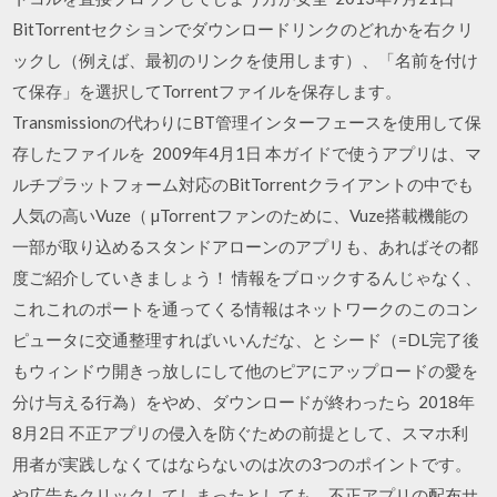
BitTorrentセクションでダウンロードリンクのどれかを右クリ
ックし（例えば、最初のリンクを使用します）、「名前を付け
て保存」を選択してTorrentファイルを保存します。
Transmissionの代わりにBT管理インターフェースを使用して保
存したファイルを 2009年4月1日 本ガイドで使うアプリは、マ
ルチプラットフォーム対応のBitTorrentクライアントの中でも
人気の高いVuze（ µTorrentファンのために、Vuze搭載機能の
一部が取り込めるスタンドアローンのアプリも、あればその都
度ご紹介していきましょう！ 情報をブロックするんじゃなく、
これこれのポートを通ってくる情報はネットワークのこのコン
ピュータに交通整理すればいいんだな、と シード（=DL完了後
もウィンドウ開きっ放しにして他のピアにアップロードの愛を
分け与える行為）をやめ、ダウンロードが終わったら 2018年
8月2日 不正アプリの侵入を防ぐための前提として、スマホ利
用者が実践しなくてはならないのは次の3つのポイントです。
や広告をクリックしてしまったとしても、不正アプリの配布サ