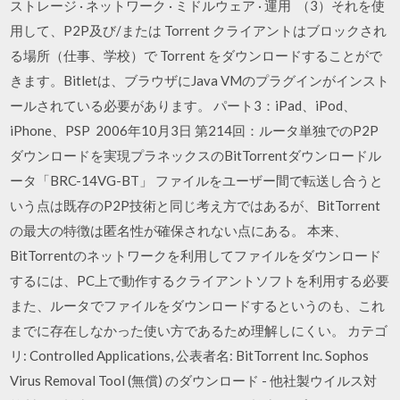
ストレージ · ネットワーク · ミドルウェア · 運用 （3）それを使
用して、P2P及び/または Torrent クライアントはブロックされ
る場所（仕事、学校）で Torrent をダウンロードすることがで
きます。Bitletは、ブラウザにJava VMのプラグインがインスト
ールされている必要があります。 パート3：iPad、iPod、
iPhone、PSP 2006年10月3日 第214回：ルータ単独でのP2P
ダウンロードを実現プラネックスのBitTorrentダウンロードル
ータ「BRC-14VG-BT」 ファイルをユーザー間で転送し合うと
いう点は既存のP2P技術と同じ考え方ではあるが、BitTorrent
の最大の特徴は匿名性が確保されない点にある。 本来、
BitTorrentのネットワークを利用してファイルをダウンロード
するには、PC上で動作するクライアントソフトを利用する必要
また、ルータでファイルをダウンロードするというのも、これ
までに存在しなかった使い方であるため理解しにくい。 カテゴ
リ: Controlled Applications, 公表者名: BitTorrent Inc. Sophos
Virus Removal Tool (無償) のダウンロード - 他社製ウイルス対