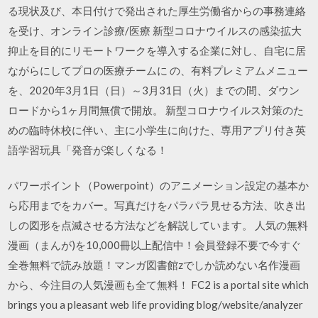
る現状及び、本日付けで発出された厚生労働省からの事務連絡
を受け、オンライン診療/医療 新型コロナウイルスの感染拡大
抑止を目的にリモートワークを導入する企業に対し、自宅に居
ながらにしてプロの医療チームに の、有料プレミアムメニュー
を、2020年3月1日（日）～3月31日（火）までの間、ダウン
ロードから1ヶ月間無償で開放。 新型コロナウイルス対策のた
めの臨時休校に伴い、主に小学生に向けた、専用アプリ付き英
語学習玩具「発音が楽しくなる！
パワーポイント（Powerpoint）のアニメーション設定の基本か
ら応用までをカバー。写真だけをパラパラ見せる方法、吹き出
しの図形を点滅させる方法などを解説しています。 人気の無料
漫画（まんが)を10,000冊以上配信中！会員登録不要で今すぐ
全巻無料で読み放題！マンガ図書館zでしか読めない名作漫画
から、今注目の人気漫画も全て無料！ FC2 is a portal site which
brings you a pleasant web life providing blog/website/analyzer