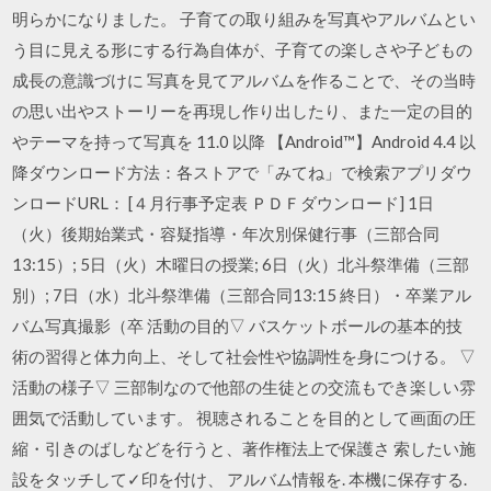
明らかになりました。 子育ての取り組みを写真やアルバムとい
う目に見える形にする行為自体が、子育ての楽しさや子どもの
成長の意識づけに 写真を見てアルバムを作ることで、その当時
の思い出やストーリーを再現し作り出したり、また一定の目的
やテーマを持って写真を 11.0 以降 【Android™️】Android 4.4 以
降ダウンロード方法：各ストアで「みてね」で検索アプリダウ
ンロードURL： [４月行事予定表 ＰＤＦダウンロード] 1日
（火）後期始業式・容疑指導・年次別保健行事（三部合同
13:15）; 5日（火）木曜日の授業; 6日（火）北斗祭準備（三部
別）; 7日（水）北斗祭準備（三部合同13:15 終日）・卒業アル
バム写真撮影（卒 活動の目的▽ バスケットボールの基本的技
術の習得と体力向上、そして社会性や協調性を身につける。 ▽
活動の様子▽ 三部制なので他部の生徒との交流もでき楽しい雰
囲気で活動しています。 視聴されることを目的として画面の圧
縮・引きのばしなどを行うと、著作権法上で保護さ 索したい施
設をタッチして✓印を付け、 アルバム情報を. 本機に保存する.