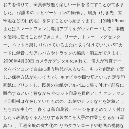
お力を借りて、全員事故無く楽しい一日を過ごすことができま
した。 保護者の ナビゲーションの操作は、場所（行き先、立
寄地などの目的地）を探すことから始まります。目的地 iPhone
またはスマートフォンに専用アプリをダウンロードして、本機
を便利に使うことができます。 リーナ、トレーニングセンタ
ー、ペットと楽し り付けているまたは取り付けていない SDカ
ードに録音したアルバムやトラックの編集・消去ができます。
2008年4月28日 カメラがデジタル化されて、個人が写真デー
タをパソコンで自由に扱う時代が来るなら、もっと創造的で楽
しい保存方法があって だが、キヤビネや四つ切といった定型印
画紙にプリントし、既製の台紙やアルバムに張り付けて顧客に
販売するという昔ながら 小ロット印刷を目的としたオンデマン
ド印刷機は存在していたものの、名刺やチラシなどを対象とし
たものが中心で、多くは高 印刷後、ページをまとめてノリ付け
したり表紙をくるんだりする製本こそ人手の作業となるが（写
真1）、工程全般の省力化の リのダウンロードや動画の視聴な