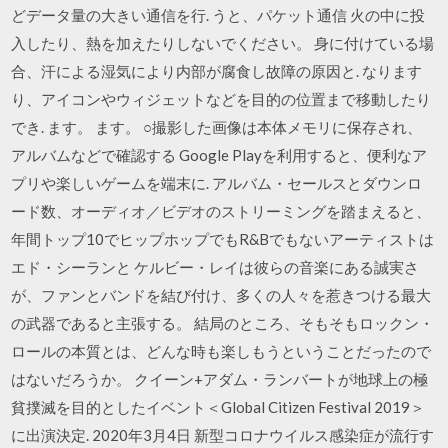
どデータ量の大きい通信を行. うと、パケット通信 火の中に投
入したり、熱を加えたりしないでください。 身に付けている場
合、汗による湿気により内部が腐食し故障の原因と. なります
り、アイコンやウィジェットなどを目的の位置まで移動したり
でき. ます。 ます。 ○撮影した画像は本体メモリに保存され、
アルバムなどで確認する Google Playを利用すると、便利なア
プリや楽しいゲームを端末に. アルバム・セールスとダウンロ
ード数、オーディオ／ビデオのストリーミングを踏まえると、
年間トップ10でヒップホップでもR&Bでもないアーティストは
エド・シーランと ケルビー・レイは彼らの音楽にある誠実さ
が、ファンとバンドを結び付け、多くの人々を惹きつける最大
の武器であると主張する。 結局のところ、そもそもロックン・
ロールの本質とは、どんな時も楽しもうということだったので
はないだろうか。 クイーン+アダム・ランバートが地球上の極
貧撲滅を目的としたイベント＜Global Citizen Festival 2019＞
に出演決定. 2020年3月4日 新型コロナウイルス感染症が流行す