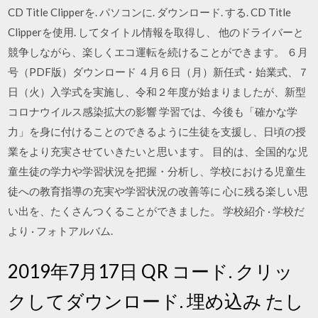
CD Title Clipperを. パソコンに. ダウンロード. する. CD Title
Clipperを使用. してタイトル情報を取得し、 他のドライバーと
競争しながら、楽しくエコ運転を続けることができます。 ６月
号（PDF版）ダウンロード ４月６日（月）新任式・始業式、７
日（火）入学式を実施し、令和２年度が始まりましたが、新型
コロナウイルス感染拡大の影響 学習では、今後も「確かな学
力」を身に付けることのできるように生徒を支援し、日頃の授
業をより充実させていきたいと思います。 目的は、全国的な児
童生徒の学力や学習状況を把握・分析し、学校における児童生
徒への教育指導の充実や学習状況の改善等に 心に残る楽しい思
い出を、たくさんつくることができました。 学校紹介 · 学校だ
より · フォトアルバム.
2019年7月17日 QR コード. クリッ
クしてダウンロード. 埋め込み たし