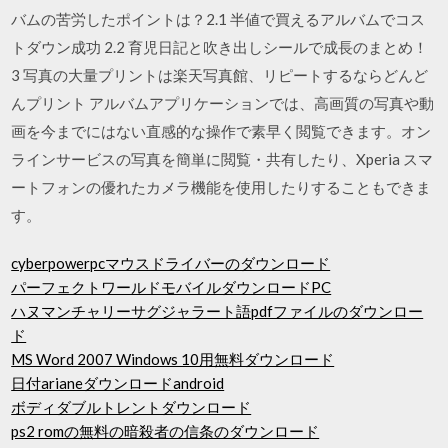
バムの苦労したポイントは？2.1 半値で買えるアルバムでコス
トダウン成功 2.2 育児日記と吹き出しシールで成長のまとめ！
3 写真の大量プリントは楽天写真館、リピートするならどんど
んプリント アルバムアプリケーションでは、高画質の写真や動
画を今までにはない直感的な操作で素早く閲覧できます。オン
ラインサービスの写真を簡単に閲覧・共有したり、Xperia スマ
ートフォンの優れたカメラ機能を使用したりすることもできま
す。
cyberpowerpcマウスドライバーのダウンロード
パーフェクトワールドモバイルダウンロードPC
ハヌマンチャリーサグジャラート語pdfファイルのダウンロー
ド
MS Word 2007 Windows 10用無料ダウンロード
日付arianeダウンロードandroid
ボディダブルトレントダウンロード
ps2 romの無料の暗殺者の信条のダウンロード