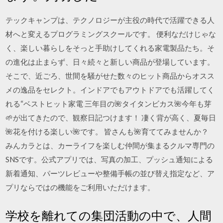
テックキャンプは、テクノロジーが主役の時代で活躍できる人
材へと変えるプログラミングスクールです。 便利なだけじゃな
く、楽しい暮らしをそっと手助けしてくれる家電製品たち。そ
の進化は止まらず、日々続々と新しい商品が登場しています。
そこで、近ごろ、世間を騒がせた数々のヒット商品からオスス
メの逸品をセレクト。インドアでもアウトドアでも活躍してく
れる“ベストヒット家電 三年目の🌺タイタンビカス🌺今年も芽
🌱が出てきたので、観察日記つけます！ 凄く背が高く、夏毎日
🌺花を付ける楽しい🌺です。 皆さんも🌺育ててみませんか？
みんカラとは、カーライフを楽しむ仲間が集まるクルマ専門の
SNSです。公式アプリでは、写真の加工、プッシュ通知による
新着通知、パーツレビューや整備手帳の並び替え指定など、ア
プリならではの機能をご利用いただけます。
学校を離れての集団活動の中で、人間