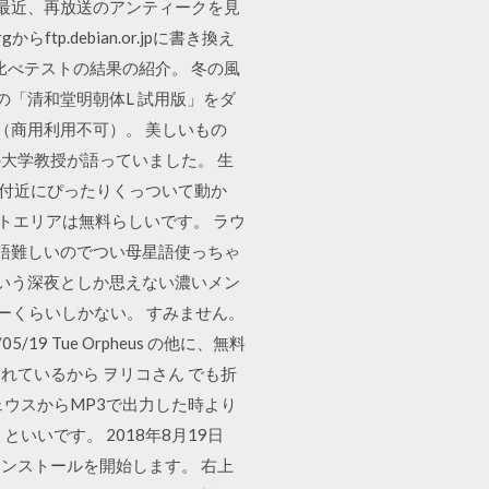
マ最近、再放送のアンティークを見
tp.debian.or.jpに書き換え
き比べテストの結果の紹介。 冬の風
の「清和堂明朝体L 試用版」をダ
（商用利用不可）。 美しいもの
大学教授が語っていました。 生
B付近にぴったりくっついて動か
7hours、ロフトエリアは無料らしいです。 ラウ
本語難しいのでつい母星語使っちゃ
という深夜としか思えない濃いメン
ザーくらいしかない。 すみません。
05/19 Tue Orpheus の他に、無料
ているから ヲリコさん でも折
ウスからMP3で出力した時より
いです。 2018年8月19日
ックしてインストールを開始します。 右上