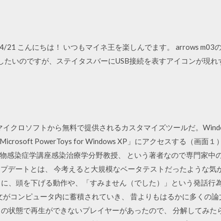
 2020/04/21 こんにちは！ いつもマイネ王を楽しんでます。 arrows m
)に接続したいのですが、ステイタスバーにUSB接続を表すアイコンが
UI」はマイクロソフトから無料で提供されるカスタマイズツールだ。Wind
soft PowerToys for Windows XP」にアクセスする（画面１
物感染症学講座感染治療学分野教授、 という著者なので専門家中の
 へのアップデートとは、 今考えると大規模なベータテストだったような
とに、頭を下げる動作や、「すみません（でした）」という発話行為
論文がコンピュータ内に蓄積されていき、 昔よりもはるかに多くの論
に HOLD の状態で再生ができないプレイヤーがあったので、 分解して