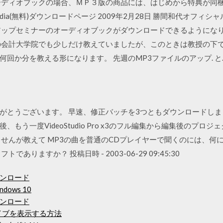
ーディオブックの場合、ＭＰ３版の商品には、はじめから特典が同梱さ
Media(無料)ダウンロードページ 2009年2月28日 勝間和代オフィシ
アップセミナーのオーディオブックがダウンロードできるようになりま
の会計大学院でも少しだけ教えていましたが、このときは教授の下
回か分を教える形になります。 先週のMP3ファイルのアップ. と
がとうございます。 早速、修正バッチを3つともダウンロードし
もう一度VideoStudio Pro x3のフル編集から編集後のプロ
せんが教えて MP3の曲を普通のCDプレイヤーで聞くのには、何
りますか？ 投稿日時 - 2003-06-29 09:45:30
ンロード
ows 10
0ダウンロード
カイブを表示する方法