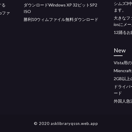
シムズ3
する
ダウンロードWindows XP 32ビットSP2
ます。
ISO
ipファ
大きなフ
勝利10ウィムファイル無料ダウンロード
iosにメ
12踊る
New
Vista用
Miencra
2GB以
ドライバ
ード
外国人急
© 2020 asklibraryqssn.web.app