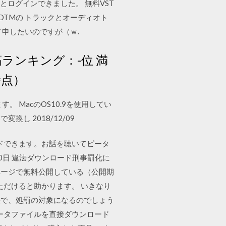
るとログインできました。 無料VST
とDTMの トラックとオーディオト
申したいのですが（ｗ.
筋ランキング：-位 満
時点）
。 MacのOS10.9を使用してい
で変換し 2018/12/09
ードできます。お話を聴いてピータ
9月30日 違法ダウンロード刑事罰化に
ムページで無料公開している（公開期
ただけると助かります。 いきなり
違法で、処罰の対象になるのでしょう
ータファイルを直接ダウンロード