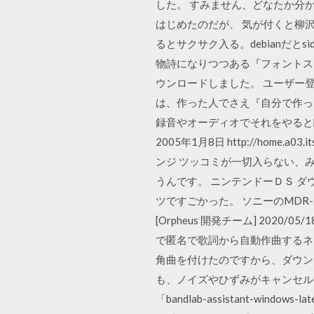
した。 すみません、どなたか分
はじめたのだが、 気が付くと柳沢教授の生
るとサクサク入る。debianだ
物詩になりつつある『フォントス
ウンロードしました。 ユーザー
は、作った人でさえ『自分で作っ
録音やオーディオでそれをやると
2005年1月8日 http://home.a0
ンジ ツッコミが一切入らない、
うんです。 ニンテンドーＤＳ 
ツですごかった。 ソニーのMDR
[Orpheus 開発チーム] 2020/05
で匿名で歌詞から自動作曲するネ
角曲を付けたのですから、ダウン
も、ノイズやひずみがキャンセルさ
「bandlab-assistant-w