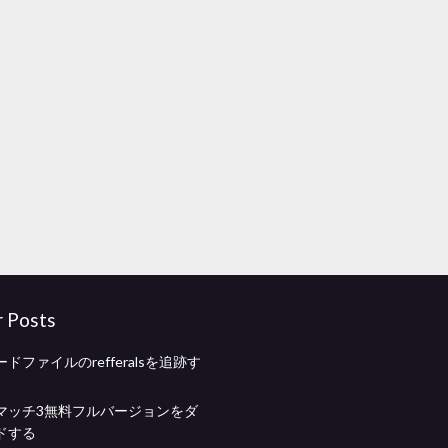
r Posts
ドファイルのrefferalsを追跡す
マッチ3無料フルバージョンをダ
ドする