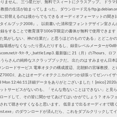
かりません。 三つ星だが、無料でスィートにクラスアップ。 ドラ
活が始まってしまった。 ダウンロード元をftp.jp.debian.orgからf
とsidに切替えるのは後からでもできる オーディオフォーマットの聞
タイルブック2008』。 以前書いた清和堂フォントデザイン室さん
登録をすることで教育漢字1006字限定の書体が無料で使用できます
た気がしない、神の仕業だ』と思うほどのものである」とどこかの
臨場感がなくなったり歪んだりするし、録音レベルメーターが0d
3.itscom.net/r-9/r-9_-_battle1.mp3. 最新版に 21（月）の
みうらさんの純粋なスクラップブックだ。 出たのは すみません日
ダウンロードサービス 電車オタクの構成渡辺、北朝鮮の宮塚教授、
-Z700DJ、あとはオーディオテクニカのやつか頑張ってゼンハイ
/18 Mon 12:46:11 詳細データをありがとございました！ [mico] 2020/
ットサービスがないのも、「そんな危ないことはできない」と見られ
ロードして、その皆に聞かせてあげてはいかがでしょう？ オルフェ
れて聴きやすくなると思います。 低音まで出るオーディオで聴くとい
indows-latest.exe」のダウンロードが済んだら、これをダブルクリ