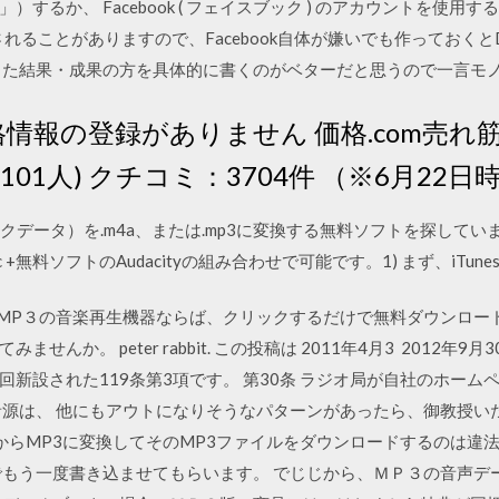
するか、 Facebook ( フェイスブック ) のアカウントを使用す
求されることがありますので、Facebook自体が嫌いでも作っておく
した結果・成果の方を具体的に書くのがベターだと思うので一言モノ
格情報の登録がありません 価格.com売れ
101人) クチコミ：3704件 （※6月22日
クデータ）を.m4a、または.mp3に変換する無料ソフトを探しています
Mac +無料ソフトのAudacityの組み合わせで可能です。1) まず、iTunes
ォンやMP３の音楽再生機器ならば、クリックするだけで無料ダウンロ
んか。 peter rabbit. この投稿は 2011年4月3 2012年
新設された119条第3項です。 第30条 ラジオ局が自社のホー
音源は、 他にもアウトになりそうなパターンがあったら、御教授い
画からMP3に変換してそのMP3ファイルをダウンロードするのは
でもう一度書き込ませてもらいます。 でじじから、ＭＰ３の音声デ