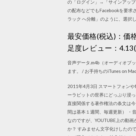
の「ログイン」→「サインアップ」）
の配布などでもFacebookを要
ラック へ分離」のように、選択
最安価格(税込)：価
足度レビュー：4.13(
音声データ.m4b（オーディオブッ
ます。 / お手持ちのiTunes on 
2011年4月3日 スマートフ
ーラビットの世界にどっぷり浸ってみませ
直接関係する著作権法の条文は今回
間は基本１週間、毎週更新） ・
なのですが、YOUTUBE上の動
か？ すみません文字化けしたの