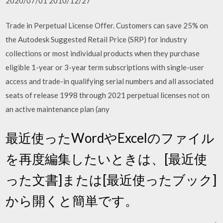
2020/07/01 2010/12/27
Trade in Perpetual License Offer. Customers can save 25% on
the Autodesk Suggested Retail Price (SRP) for industry
collections or most individual products when they purchase
eligible 1-year or 3-year term subscriptions with single-user
access and trade-in qualifying serial numbers and all associated
seats of release 1998 through 2021 perpetual licenses not on
an active maintenance plan (any
最近使ったWordやExcelのファイル
を再度編集したいときは、[最近使
った文書]または[最近使ったブック]
から開くと簡単です。