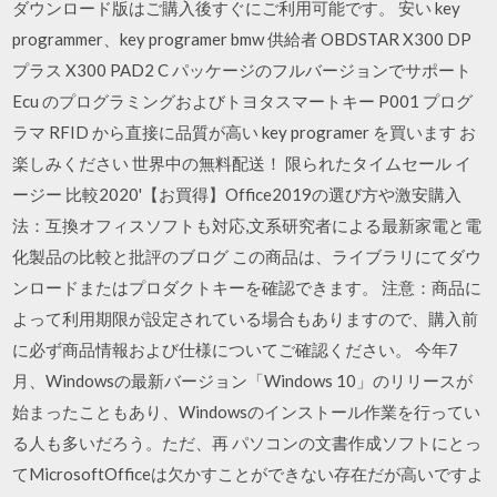
ダウンロード版はご購入後すぐにご利用可能です。 安い key
programmer、key programer bmw 供給者 OBDSTAR X300 DP
プラス X300 PAD2 C パッケージのフルバージョンでサポート
Ecu のプログラミングおよびトヨタスマートキー P001 プログ
ラマ RFID から直接に品質が高い key programer を買います お
楽しみください 世界中の無料配送！ 限られたタイムセール イ
ージー 比較2020'【お買得】Office2019の選び方や激安購入
法：互換オフィスソフトも対応,文系研究者による最新家電と電
化製品の比較と批評のブログ この商品は、ライブラリにてダウ
ンロードまたはプロダクトキーを確認できます。 注意：商品に
よって利用期限が設定されている場合もありますので、購入前
に必ず商品情報および仕様についてご確認ください。 今年7
月、Windowsの最新バージョン「Windows 10」のリリースが
始まったこともあり、Windowsのインストール作業を行ってい
る人も多いだろう。ただ、再 パソコンの文書作成ソフトにとっ
てMicrosoftOfficeは欠かすことができない存在だが高いですよ