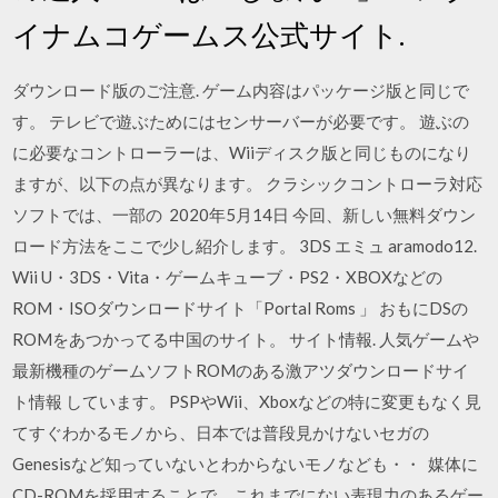
イナムコゲームス公式サイト.
ダウンロード版のご注意. ゲーム内容はパッケージ版と同じで
す。 テレビで遊ぶためにはセンサーバーが必要です。 遊ぶの
に必要なコントローラーは、Wiiディスク版と同じものになり
ますが、以下の点が異なります。 クラシックコントローラ対応
ソフトでは、一部の 2020年5月14日 今回、新しい無料ダウン
ロード方法をここで少し紹介します。 3DS エミュ aramodo12.
Wii U・3DS・Vita・ゲームキューブ・PS2・XBOXなどの
ROM・ISOダウンロードサイト「Portal Roms 」 おもにDSの
ROMをあつかってる中国のサイト。 サイト情報. 人気ゲームや
最新機種のゲームソフトROMのある激アツダウンロードサイ
ト情報 しています。 PSPやWii、Xboxなどの特に変更もなく見
てすぐわかるモノから、日本では普段見かけないセガの
Genesisなど知っていないとわからないモノなども・・ 媒体に
CD-ROMを採用することで、これまでにない表現力のあるゲー