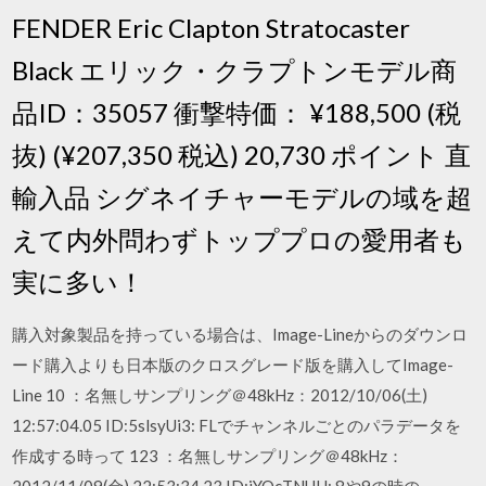
FENDER Eric Clapton Stratocaster
Black エリック・クラプトンモデル商
品ID：35057 衝撃特価： ¥188,500 (税
抜) (¥207,350 税込) 20,730 ポイント 直
輸入品 シグネイチャーモデルの域を超
えて内外問わずトッププロの愛用者も
実に多い！
購入対象製品を持っている場合は、Image-Lineからのダウンロ
ード購入よりも日本版のクロスグレード版を購入してImage-
Line 10 ：名無しサンプリング＠48kHz：2012/10/06(土)
12:57:04.05 ID:5slsyUi3: FLでチャンネルごとのパラデータを
作成する時って 123 ：名無しサンプリング＠48kHz：
2012/11/09(金) 22:53:34.23 ID:iYQcTNUH: 8や9の時の