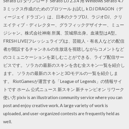
Serato DJ ダウンロード Serato DJ 2.3.4 用 Windows Serato 4.7
3 ミックス作成のためのプロツール お試し k DJ DRAGON（デ
ィージェイ ドラゴン）は、日本のクラブDJ、ラジオDJ、クリ
エイティブ・ディレクター、グラフィックデザイナー、ミュー
ジシャン。株式会社神南 所属、茨城県出身。血液型はA型。
FRESH LIVE(フレッシュライブ)は、芸能人・有名人などの配信
者が開設するチャンネルの生放送を視聴しながらコメントなど
のコミュニケーションを楽しむことができる、ライブ配信サー
ビスです。 ソラカの最新のスキンを含む全スキン一覧を紹介し
ます。 ソラカの最新のスキンと3Dモデルの一覧を紹介しま
す。 RiotGamesが運営する「League of Legends」の情報サイ
トです ホーム 公式ニュース 新スキン 新チャンピオン リワーク
使い方 pixiv is an illustration community service where you can
post and enjoy creative work. A large variety of work is
uploaded, and user-organized contests are frequently held as
well.