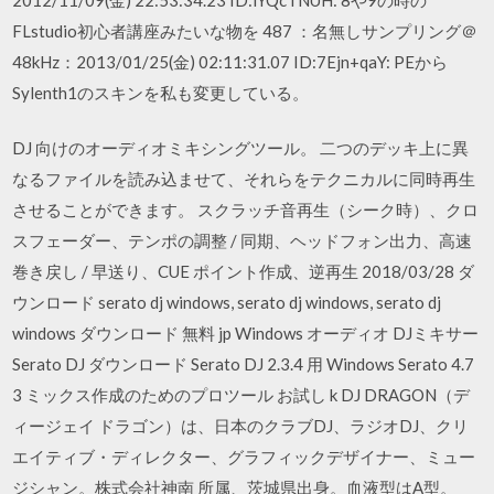
FLstudio初心者講座みたいな物を 487 ：名無しサンプリング＠
48kHz：2013/01/25(金) 02:11:31.07 ID:7Ejn+qaY: PEから
Sylenth1のスキンを私も変更している。
DJ 向けのオーディオミキシングツール。 二つのデッキ上に異
なるファイルを読み込ませて、それらをテクニカルに同時再生
させることができます。 スクラッチ音再生（シーク時）、クロ
スフェーダー、テンポの調整 / 同期、ヘッドフォン出力、高速
巻き戻し / 早送り、CUE ポイント作成、逆再生 2018/03/28 ダ
ウンロード serato dj windows, serato dj windows, serato dj
windows ダウンロード 無料 jp Windows オーディオ DJミキサー
Serato DJ ダウンロード Serato DJ 2.3.4 用 Windows Serato 4.7
3 ミックス作成のためのプロツール お試し k DJ DRAGON（デ
ィージェイ ドラゴン）は、日本のクラブDJ、ラジオDJ、クリ
エイティブ・ディレクター、グラフィックデザイナー、ミュー
ジシャン。株式会社神南 所属、茨城県出身。血液型はA型。