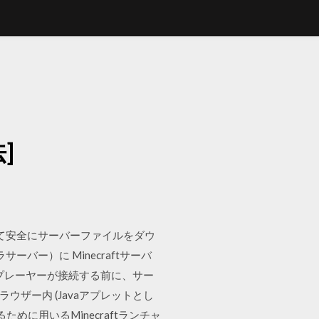
]
けて安全にサーバーファイルをダウ
バー）に Minecraftサーバ
tにプレーヤーが接続する前に、サー
ウザー内 (Javaアプレットとし
に用いるMinecraftランチャ