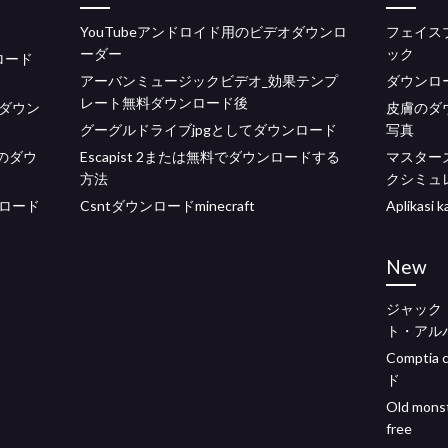
YouTubeアンドロイド用のビデオダウンロ
フェイス
ーダー
ック
ロード
アーバンミュージックビデオ_効果テンプ
ダウンロー
レート無料ダウンロード後
ダウン
皮膚のダ
グーグルドライブjpgとしてダウンロード
写真
ーのダウ
Escapist 2または無料でダウンロードする
マスター
方法
クシミュ
ウンロード
Csntダウンロードminecraft
Aplikas
New
ジャック
ト・アル
Comptia
ド
Old monst
free