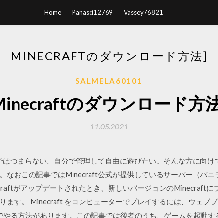
Home
Panasci12769
Vassey76821
MINECRAFTのダウンロード方法]
SALMELA60101
Minecraftのダウンロード方法
11.05.2021
ど一人ではつまらない。自分で管理して自由に遊びたい。そんな方に向
おこの記事ではMinecraft公式が提供しているサーバー（バニラサー
ecraftがアップデートされたとき、新しいバージョンのMinecraf
す。 Minecraft をコンピューターでプレイするには、ウェブブラ
でやる方法があります。この記事では後者のうち、ゲームを起動するため