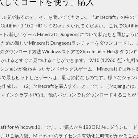
入してコードを使う」購入
うフォルダがあるので、そこを開いてください。 「.minecraft」の中
ine_1.10.2_HD_U_C2.jar」をいれてください。 これでOptiFi
ード. 新しいゲームMinecraft Dungeonsについて私たちと同
プレイするための新しいMinecraft Dungeonsランチャーをダウンロ
 RTXのダウンロード方法 WindowsストアでXbox Insider Hubをダウ
検索をかけるとすぐに見つけることができます。 9/10 (12960 点) - 無料
ションが合わさったサンドボックスゲーム、Minecraftで世界
年で最もヒットしたゲームは、最も独特なものです。様々なジャンルを一つ
作成し、 （2）Minecraftを購入すること、です。（Mojangとは、
たマインクラフトPCは、他のパソコンでもダウンロードすることが
aft for Windows 10』です。 ご購入から180日以内にダウン
よりご購入後、Microsoftのライセンス有効化に時間がかかるこ