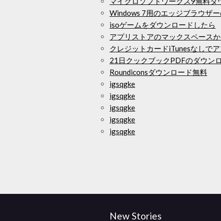
マイクロソフトワークス9無料ダ
Windows 7用のエッジブラウ
isoゲームをダウンロードしたら
アプリストアのマックスペースか
クレジットカードiTunesなし
21日クックブックPDFのダウン
Roundiconsダウンロード無料
igsqgke
igsqgke
igsqgke
igsqgke
igsqgke
New Stories