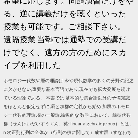
希望に応じます。問題演習だけをや
る、逆に講義だけを聴くといった
授業も可能です。ご相談下さい。
遠隔授業 当塾では通塾での受講だ
けでなく、遠方の方のためにスカ
イプを利用した
ホモロジー代数や層の理論は,今や現代数学の多くの分野の記述
に欠かせない,重要な基本言語であり,現在でも拡大発展を続け
ている理論である。 本書では,基本的な集合論以外の予備知識
をほとんど仮定せずに,環と加群の定義から始め,加群のホモロ
ジー代数的理論,圏の一般論,抽象的な 数学において、線型代数
群（せんけいだいすうぐん、英: linear algebraic group）とは、
n 次正則行列の全体が（行列の積に関して）成す群（すなわち