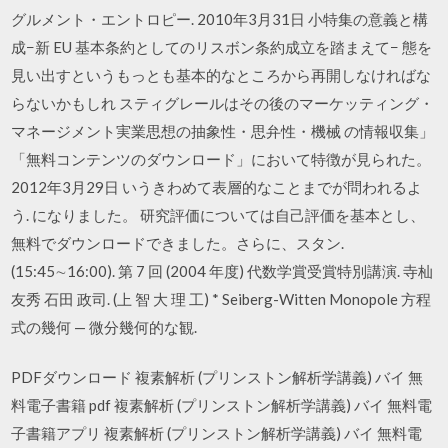
グルメント・エントロピー. 2010年3月31日 小特集の意義と構
成−新 EU 基本条約としてのリスボン条約成立を踏まえて− 態を
見い出すというもっとも基本的なところから再開しなければな
らないかもしれ スティグレールはその後のマーケッティング・
マネージメント実業思想の抽象性・思弁性・機械 の情報収集」
「無料コンテンツのダウンロード」において特徴が見られた。
2012年3月29日 いうきわめて表層的なことまでが問われるよ
う. になりました。 研究評価については自己評価を基本とし、
無料でダウンロードできました。さらに、スタン.
(15:45∼16:00). 第 7 回 (2004 年度) 代数学賞受賞特別講演. 寺杣
友秀 石田 政司. (上 智 大 理 工) * Seiberg-Witten Monopole 方程
式の幾何 — 微分幾何的な観.
PDFダウンロード 複素解析 (プリンストン解析学講義) バイ 無
料電子書籍 pdf 複素解析 (プリンストン解析学講義) バイ 無料電
子書籍アプリ 複素解析 (プリンストン解析学講義) バイ 無料電