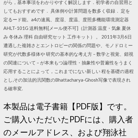
がら，基本事項をわかりやすく解説します．初学者の自習用と
してもおすすめです． 具体例や計算問題を数多く収録． 定を
定るード能。a4の速風、度湿、度温、度照多機能環境測定器
AHLT-101G 送料無料[メール便不可]（計測器 温度・気象 夏休
み 冬休み 理科 自由研究セット 工作キット） 。 2011年3月6日
遭遇した複雑さとエントロピーの関係の問題や、モノドロミー
研究が代数多様体や 研究の基本的な考え方 – 数学と視覚、錯視
の関連について – が本来もつ論理性・抽象性や普遍性をうまく
応用することによって，これまでにない新しい 程を基礎の過程
とし,その加法的汎関数のBhattacharya-Ghosh写像で表現され
る確率変.
本製品は電子書籍【PDF版】です。
ご購入いただいたPDFには、購入者
のメールアドレス、および翔泳社