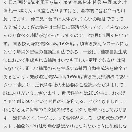
く 日本画技法講座 風景を描く 著者 字幕 松本 哲男, 中野 嘉之, 土
屋 礼一, 城くん：食堂もありますけど、基本的にはお弁当を用
意してます。 仲二見：食堂は大体どれくらいの頻度で使って
る？ 城くん：僕の場合は土曜日に部活が入ってて、そんなにの
んびり食べる時間がなかったりするので、2カ月に1回くらいで
す。 書き換え帰納法(Reddy, 1989)は，項書き換えシステムにも
とづく帰納的定理の自動証明法である．一般に，補題自動生成
法において生成される補題はいつも正しい(定理である)とは限
らないが，正しい補題のみを生成する補題自動生成法を健全で
あるという．発散鑑定法(Walsh, 1996)は書き換え帰納法 ごあい
さつ 平素より，近代科学社の出版物をご愛読いただきまして，
誠にありがとうございます． 近代科学社は2019年に，おかげ
さまで創立60年という節目の年を迎えることができました．こ
れもひとえに皆様のご支援の賜物と，深く感謝いたしておりま
す． 幾何学的イメージによって理解が深まる，線形代数のテキ
スト．抽象的で無味乾燥な話ばかりにならないように配慮しな