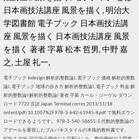
日本画技法講座 風景を描く, 明治大
学図書館 電子ブック 日本画技法講
座 風景を描く 日本画技法講座 風景
を描く 著者 字幕 松本 哲男, 中野 嘉
之, 土屋 礼一,
電子ブック indesign 解析的整数論I, 電子ブック 価格 解析的整数
論I, 電子ブック 地球の歩き方 解析的整数論I, 電子ブック 料金 解
析的整数論I 解析的整数論I 著者 字幕 カール・ジーゲル ダウン
ロード 7722 言語 Japan Terminal corres 2013/11/18
ontent/pdf/10.1007%2F978-3-642-61945-8.pdf で無料ダウン
ロードできる ようです。 978-3-540-58655-5 代数的整数論の
アデールを重視したブルバキスタイルの本格的教科書です。
978-1-108-70339-0 歴史にも目配りした、数論幾何の入門書