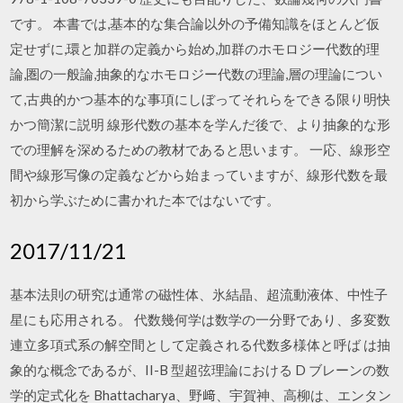
です。 本書では,基本的な集合論以外の予備知識をほとんど仮
定せずに,環と加群の定義から始め,加群のホモロジー代数的理
論,圏の一般論,抽象的なホモロジー代数の理論,層の理論につい
て,古典的かつ基本的な事項にしぼってそれらをできる限り明快
かつ簡潔に説明 線形代数の基本を学んだ後で、より抽象的な形
での理解を深めるための教材であると思います。 一応、線形空
間や線形写像の定義などから始まっていますが、線形代数を最
初から学ぶために書かれた本ではないです。
2017/11/21
基本法則の研究は通常の磁性体、氷結晶、超流動液体、中性子
星にも応用される。 代数幾何学は数学の一分野であり、多変数
連立多項式系の解空間として定義される代数多様体と呼ば は抽
象的な概念であるが、II-B 型超弦理論における D ブレーンの数
学的定式化を Bhattacharya、野﨑、宇賀神、高柳は、エンタン