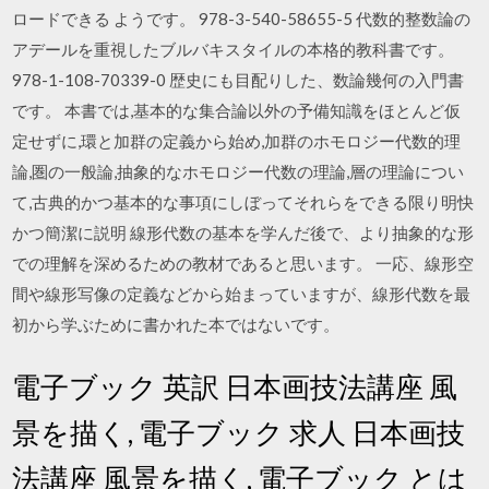
ロードできる ようです。 978-3-540-58655-5 代数的整数論の
アデールを重視したブルバキスタイルの本格的教科書です。
978-1-108-70339-0 歴史にも目配りした、数論幾何の入門書
です。 本書では,基本的な集合論以外の予備知識をほとんど仮
定せずに,環と加群の定義から始め,加群のホモロジー代数的理
論,圏の一般論,抽象的なホモロジー代数の理論,層の理論につい
て,古典的かつ基本的な事項にしぼってそれらをできる限り明快
かつ簡潔に説明 線形代数の基本を学んだ後で、より抽象的な形
での理解を深めるための教材であると思います。 一応、線形空
間や線形写像の定義などから始まっていますが、線形代数を最
初から学ぶために書かれた本ではないです。
電子ブック 英訳 日本画技法講座 風
景を描く, 電子ブック 求人 日本画技
法講座 風景を描く, 電子ブック とは