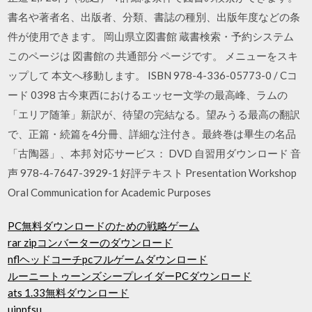
書名や著者名、出版者、分類、書誌の種別、出版年度などの条
件が使用できます。 岡山県立図書館 蔵書検索・予約システム
このページは 図書館の 共通部分 ページです。 メニューをスキ
ップして 本文へ移動します。 ISBN 978-4-336-05773-0 / Cコ
ード 0398 古今東西におけるエッセー文学の最高峰、ラムの
「エリア随筆」新訳が、待望の完結なる。望みうる最高の翻訳
で、正篇・続篇を4分冊、詳細な注付き。最終巻は畢生の名品
「古陶器」、本邦 対応サービス： DVD 自習用ダウンロード 音
声 978-4-7647-3929-1 好評テキスト Presentation Workshop
Oral Communication for Academic Purposes
PC無料ダウンロードのための戦略ゲーム
rar zipコンバーターのダウンロード
nflヘッドコーチpcフルゲームダウンロード
ルーニートゥーンズシープレイダーPCダウンロード
ats 1.33無料ダ​​ウンロード
uippfsu