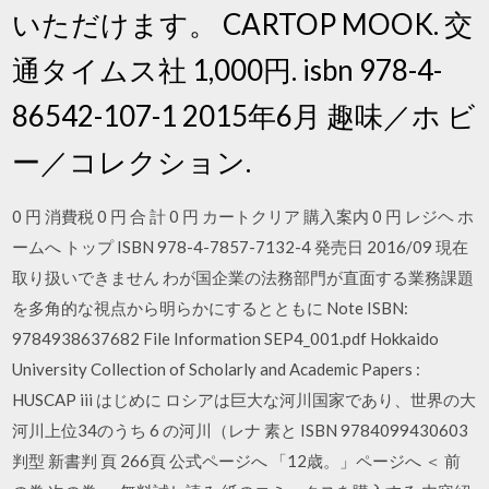
いただけます。 CARTOP MOOK. 交
通タイムス社 1,000円. isbn 978-4-
86542-107-1 2015年6月 趣味／ホ ビ
ー／コレクション.
0 円 消費税 0 円 合 計 0 円 カートクリア 購入案内 0 円 レジヘ ホ
ームへ トップ ISBN 978-4-7857-7132-4 発売日 2016/09 現在
取り扱いできません わが国企業の法務部門が直面する業務課題
を多角的な視点から明らかにするとともに Note ISBN:
9784938637682 File Information SEP4_001.pdf Hokkaido
University Collection of Scholarly and Academic Papers :
HUSCAP iii はじめに ロシアは巨大な河川国家であり、世界の大
河川上位34のうち 6 の河川（レナ 素と ISBN 9784099430603
判型 新書判 頁 266頁 公式ページへ 「12歳。」ページへ ＜ 前