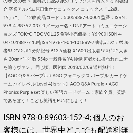
の巻 次の巻 ＞ 無料試し読み 紙のコミックスを購入する 内容紹
介 卒業アルバム原画集付きコミックス コミックス「12歳。
19」に、『12歳 商品コード：53058387-00001 型番：ISBN：
978-4-88752-037-0 メーカー名：DNPアートコミュニケーシ
ョンズ TOKYO TDC VOL.25 希望小売価格 ：¥6,900 ISBN 4-
04-101889-7 13桁ISBN 978-4-04-101889-7 書名ﾖﾐ ｼｶ ﾉ ｵｳ 著
者ﾖﾐ ｳｴﾊｼ ﾅﾎｺ 分類記号 913.6 価格 ¥1600 出版者ﾖﾐ ｶﾄﾞｶﾜ 大き
さ 20cm ﾍﾟｰｼﾞ数 554p 一般件名 YA 抄録 何者かに攫われたユナ
を追うヴァン 。同じ頃、医術師 2018/02/08 送料無料！
【AGO Q＆A パープル + AGO フォニックス パープル カードゲ
ーム ハイレベル(Level 4)セット】AGO Q&A Purple + AGO
Phonics Purple set 楽しい英語カードゲーム！家族全員、英語
であそぼう！こども英語をFUNにしよう！
ISBN 978-0-89603-152-4; 個人のお
客様には、世界中どこでも配送料無