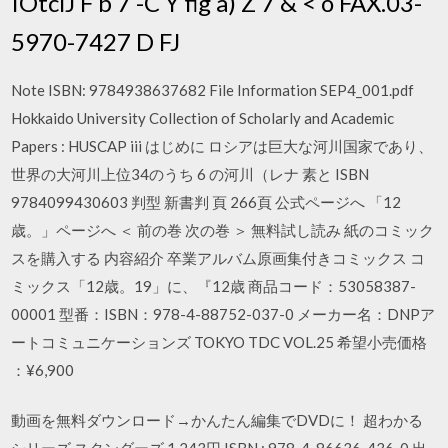
IOtclJ F b 7 -C Y fig a) Z 7 & < o FAX.03-
5970-7427 D FJ
Note ISBN: 9784938637682 File Information SEP4_001.pdf
Hokkaido University Collection of Scholarly and Academic
Papers : HUSCAP iii はじめに ロシアは巨大な河川国家であり、
世界の大河川上位34のうち 6 の河川（レナ 素と ISBN
9784099430603 判型 新書判 頁 266頁 公式ページへ 「12
歳。」ページへ ＜ 前の巻 次の巻 ＞ 無料試し読み 紙のコミック
スを購入する 内容紹介 卒業アルバム原画集付きコミックス コ
ミックス「12歳。19」に、『12歳 商品コード：53058387-
00001 型番：ISBN：978-4-88752-037-0 メーカー名：DNPア
ートコミュニケーションズ TOKYO TDC VOL.25 希望小売価格
：¥6,900
動画を無料ダウンロード→かんたん編集でDVDに！ 超わかる