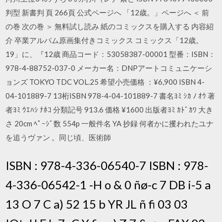
判型 新書判 頁 266頁 公式ページへ 「12歳。」ページへ ＜ 前
の巻 次の巻 ＞ 無料試し読み 紙のコミックスを購入する 内容紹
介 卒業アルバム原画集付きコミックス コミックス「12歳。
19」に、『12歳 商品コード：53058387-00001 型番：ISBN：
978-4-88752-037-0 メーカー名：DNPアートコミュニケーシ
ョンズ TOKYO TDC VOL.25 希望小売価格 ：¥6,900 ISBN 4-
04-101889-7 13桁ISBN 978-4-04-101889-7 書名ﾖﾐ ｼｶ ﾉ ｵｳ 著
者ﾖﾐ ｳｴﾊｼ ﾅﾎｺ 分類記号 913.6 価格 ¥1600 出版者ﾖﾐ ｶﾄﾞｶﾜ 大き
さ 20cm ﾍﾟｰｼﾞ数 554p 一般件名 YA 抄録 何者かに攫われたユナ
を追うヴァン 。同じ頃、医術師
ISBN : 978-4-336-06540-7 ISBN : 978-
4-336-06542-1 -H o & 0 ñø-c 7 DB i-5 a
13 O 7 C a) 52 15 b YR JL ñ fi 03 03