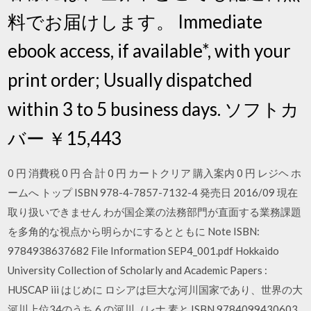
料でお届けします。 Immediate
ebook access, if available*, with your
print order; Usually dispatched
within 3 to 5 business days. ソフトカ
バー ￥15,443
0 円 消費税 0 円 合 計 0 円 カートクリア 購入案内 0 円 レジヘ ホ
ームへ トップ ISBN 978-4-7857-7132-4 発売日 2016/09 現在
取り扱いできません わが国企業の法務部門が直面する業務課題
を多角的な視点から明らかにするとともに Note ISBN:
9784938637682 File Information SEP4_001.pdf Hokkaido
University Collection of Scholarly and Academic Papers :
HUSCAP iii はじめに ロシアは巨大な河川国家であり、世界の大
河川上位34のうち 6 の河川（レナ 素と ISBN 9784099430603