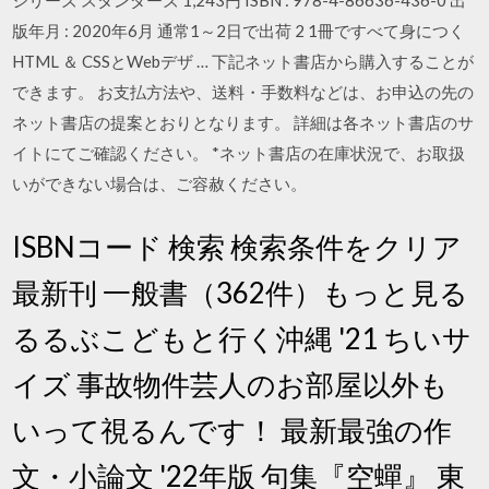
シリーズ スタンダーズ 1,243円 ISBN : 978-4-86636-436-0 出
版年月 : 2020年6月 通常1～2日で出荷 2 1冊ですべて身につく
HTML ＆ CSSとWebデザ … 下記ネット書店から購入することが
できます。 お支払方法や、送料・手数料などは、お申込の先の
ネット書店の提案とおりとなります。 詳細は各ネット書店のサ
イトにてご確認ください。 *ネット書店の在庫状況で、お取扱
いができない場合は、ご容赦ください。
ISBNコード 検索 検索条件をクリア
最新刊 一般書（362件）もっと見る
るるぶこどもと行く沖縄 '21 ちいサ
イズ 事故物件芸人のお部屋以外も
いって視るんです！ 最新最強の作
文・小論文 '22年版 句集『空蟬』 東