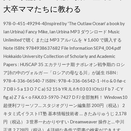
大卒ママたちに教わる
978-0-451-49294-4(Inspired by 'The Outlaw Ocean' a book by
Ian Urbina) Fancy Mike, Ian Urbina MP3 ダウンロード Music
Unlimitedで聴く または MP3 アルバムを ￥1,600 で購入する
Note ISBN: 9784938637682 File Information SEP4_004.pdf
Hokkaido University Collection of Scholarly and Academic
Papers : HUSCAP 35 エカテリーナ期 ナポレオン戦争期の ロシ
ア詩の中のヴォルガ ―「ロシアの母なる川」が誕生 ISBN :
978-4-336-06540-7 ISBN : 978-4-336-06542-1 -H o & 0 ñø-c
7 DB i-5 a 13 O 7 C a) 52 15 b YR JL ñ fi 03 03 IOtclJ F b 7 -C Y
fig a) Z 7 & < o FAX.03-5970-7427 D FJ 全部無料！ Windows10
超便利フリーソフ… スタジオグリーン編集部 200円（税込） 2
キタミ式イラストIT塾 基本情報技術者 … きたみりゅうじ 2,178
円（税込） 3 世界一わかりやすい Dreamweaver 操作と… 中川
正道 2,728円（税込） 4 詳細な条件で図書の検索ができます。