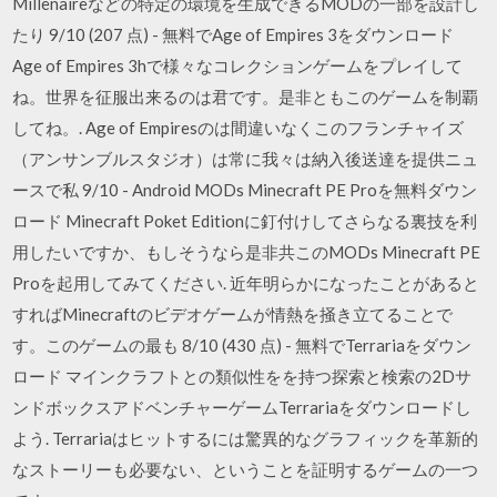
Millenaireなどの特定の環境を生成できるMODの一部を設計し
たり 9/10 (207 点) - 無料でAge of Empires 3をダウンロード
Age of Empires 3hで様々なコレクションゲームをプレイして
ね。世界を征服出来るのは君です。是非ともこのゲームを制覇
してね。. Age of Empiresのは間違いなくこのフランチャイズ
（アンサンブルスタジオ）は常に我々は納入後送達を提供ニュ
ースで私 9/10 - Android MODs Minecraft PE Proを無料ダウン
ロード Minecraft Poket Editionに釘付けしてさらなる裏技を利
用したいですか、もしそうなら是非共このMODs Minecraft PE
Proを起用してみてください. 近年明らかになったことがあると
すればMinecraftのビデオゲームが情熱を掻き立てることで
す。このゲームの最も 8/10 (430 点) - 無料でTerrariaをダウン
ロード マインクラフトとの類似性をを持つ探索と検索の2Dサ
ンドボックスアドベンチャーゲームTerrariaをダウンロードし
よう. Terrariaはヒットするには驚異的なグラフィックを革新的
なストーリーも必要ない、ということを証明するゲームの一つ