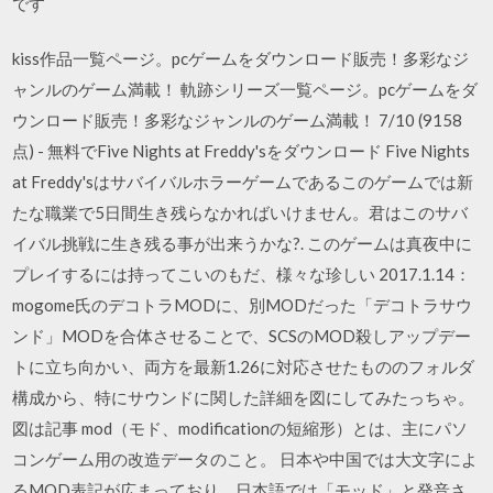
です
kiss作品一覧ページ。pcゲームをダウンロード販売！多彩なジ
ャンルのゲーム満載！ 軌跡シリーズ一覧ページ。pcゲームをダ
ウンロード販売！多彩なジャンルのゲーム満載！ 7/10 (9158
点) - 無料でFive Nights at Freddy'sをダウンロード Five Nights
at Freddy'sはサバイバルホラーゲームであるこのゲームでは新
たな職業で5日間生き残らなかればいけません。君はこのサバ
イバル挑戦に生き残る事が出来うかな?. このゲームは真夜中に
プレイするには持ってこいのもだ、様々な珍しい 2017.1.14：
mogome氏のデコトラMODに、別MODだった「デコトラサウ
ンド」MODを合体させることで、SCSのMOD殺しアップデー
トに立ち向かい、両方を最新1.26に対応させたもののフォルダ
構成から、特にサウンドに関した詳細を図にしてみたっちゃ。
図は記事 mod（モド、modificationの短縮形）とは、主にパソ
コンゲーム用の改造データのこと。 日本や中国では大文字によ
るMOD表記が広まっており、日本語では「モッド」と発音さ