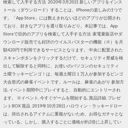
検索して入手する方法 2020年3月20日 新しいアプリをインス
トール（ダウンロード）することは、iPhoneの楽しみの1つで
す。「App Store」には数えきれないほどのアプリが公開され
ており、好きなアプリを選り取りみどり。本記事では、App
Storeで目的のアプリを検索して入手する方法 家電量販店やダ
ウンロード販売でも好評のウイルスバスターの機能（※）を月
額420円で利用できるサービスとなります。 中央に配置された
スキャンボタンをクリックするだけで、セキュリティ脅威を検
出して駆除すると同時に、お使いのパソコンのセキュリティ
土曜ラッキービンゴ！は、毎週土曜日１万人が参加するビンゴ
大会形式の麻雀イベントです。ルールは、麻雀のあがり 参加方
法. イベント期間中にプレイすると、自動的にエントリーされ
ます。 ※イベント. 今すぐゲームを開始する. 賞品詳細. プレゼ
ントBOX 賞品 2019年10月28日 ハロウィン・ラッキードロー
は、排出されるアイテムに重複がないため、お得なガチャとな
っている。しかし、購入するごとに価格が約2倍に上昇してい