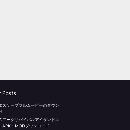
r Posts
エスケープフルムービーのダウン
4
のアークサバイバルアイランドエ
APK + MODダウンロード