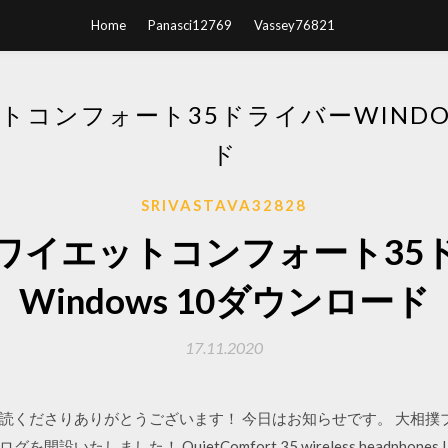
Home
Panasci12769
Vassey76821
コンフォート35ドライバーWINDO
ド
SRIVASTAVA32828
ワイエットコンフォート35
Windows 10ダウンロード
17.11.2020
読くださりありがとうございます！ 今日はお知らせです。 大相撲
ました！ QuietComfort 35 wireless headphones I. f