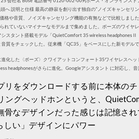
会社名 Bose 電話番号 0120-002-009(ボーズ・オンラインストア
へ 説明と仕様 最高の静寂を創り出す独自の“ノイズキャンセリング ボー
価格や音質、ノイズキャンセリング機能の有無などで比較しまし
られていないマイナーなモデルまで集めました。ボーズのワイヤレス
ント搭載モデル「QuietComfort 35 wireless headphones 
と音質をチェックした。従来機「QC35」をベースにした新モデルで、Bl
らに進化した〈ボーズ〉クワイアットコンフォート35ワイヤレスヘッド
wireless headphonesがさらに進化。Googleアシスタント に対応
日 アプリをダウンロードする前に本体のチ
ングヘッドホンというと、QuietCom
無骨なデザインだった感じは記憶され
らしい」デザインにパワー