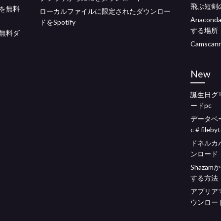
飛ぶ短剣
を無料
ローカルファイルに限定されたダウンロー
Anaco
ドをSpotify
する場所
無料ダ
Camsca
New
誕生日グ
ードpc
データベ
c＃fileby
ドネルカ
ンロード
Shaza
する方法
アプリア
ウンロー