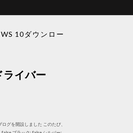
WS 10ダウンロー
ドライバー
ブログを開設しました このたび、
alse ブラック; false シルバー;