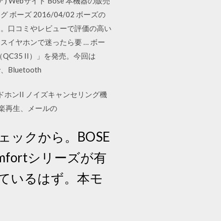
) Webサイト Bose 本機器の販売
ズ 2016/04/02 ボーズの
た。口コミやレビューで評価の高い
イヤホンで迷ったら要 … ボー
II（QC35 II）」を発売。今回は
uetooth
ホンII ノイズキャンセリング機
し、音楽再生、メールの
ェックから。BOSE
fortシリーズが有
ているはず。本モ