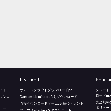
Featured
Popula
イト
サムスンクラウドダウンロードpc
グレート
ロードmp
ウンロ
Dantdm lab minecraftをダウンロード
完全無料
直接ダウンロードゲームatt携帯トレント
ボリュート
ロード
ブラウザからJavaをダウンロード