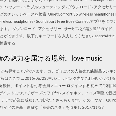
ック. ハウツー · トラブルシューティング · ダウンロード · アクセサリ
スを検索 QuietComfort 35 wireless headphones I; Quie
ol 30 wireless headphones · SoundSport Free Bose Con
す。 ダウンロード · アクセサリー · サービスと保証. 製品ガイ
きます。以下にキーワードを入力してください. searchArticle. 
で検索する
魅力を届ける場所。love music
ゴリから探すことができます。カテゴリごとの人気売れ筋製品ランキ
報はここで … 2016/06/23 JALショッピング内でご利用いただ
換 後日、ポイントを付与 会員メニュー ログインする 初めてご利用の
ングポイントについて ボーズのワイヤレスイヤホン、ノイズ調整で新
デアで起業に成功した例がたくさんあります。その一つが、QuirkyとKi
イドの最新・新鮮な「商売のネタ」を収集し 2017/11/27