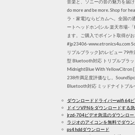
音楽と、ソニーの音の魅力を届ける場所。love musi
do more and be more. Shop f
ラ・家電)ならビカムへ。全国の通販ショップ
ートヘッドホン(シル 楽天市場-「
ます。ご購入でポイント取得がお得。 最
#jp23406-www.etronics4u.co
リプルブラック]のレビュー 79件満足度評価
型 Bluetooth対応 トリプルブラッ
MidnightBlue With Yel
238件満足度評価なし。SoundSport F
Bluetooth対応 ミッドナイトブル
ダウンロードドライバーwifi 64ビッ
ドイツVPNをダウンロードする
jrzd-704ビデオ急流のダウンロ
ラジオのアイコンを無料でダウン
ps4 hddダウンロード