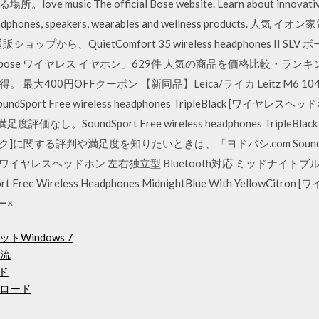
c The official Bose website. Learn about innovative solu
or headphones, speakers, wearables and wellness produc
から、QuietComfort 35 wireless headphones II SL
bose ワイヤレス イヤホン」629件 人気の商品を価格比較・ラ
大400円OFFクーポン 【新同品】Leica/ライカ Leitz M6 104
m SoundSport Free wireless headphones TripleBlack [ワイヤ
なし。SoundSport Free wireless headphones Triple
ク]に関する評判や満足度を知りたいときは、「ヨドバシ.com SoundSport Fr
lowCitron [ワイヤレスヘッドホン 左右独立型 Bluetooth対応 ミッ
ree Wireless Headphones MidnightBlue With YellowC
ー×
トWindows 7
急流
ード
ロード