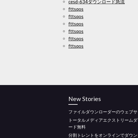
cesd-634ダウンロード急流
fttsqos
fttsqos
fttsqos
fttsqos
fttsqos
fttsqos
New Stories
ファイルダウンローダーのウェブサ
トータルメディアエクストリームダ
ード無料
分割トレントをオンラインでダウン