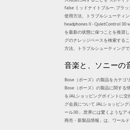
false ミッドナイトブルー. ブラ
使用方法、トラブルシューティングのナレッジベー
headphones II · QuietContr
を最新の状態に保つことを推奨しま
グのナレッジベースを検索することがで
方法、トラブルシューティング
音楽と、ソニーの音の
Bose（ボーズ）の製品をカテ
Bose（ボーズ）の製品に関する情
をJALショッピングポイントに交
グ会員について JALショッピ
ール30」,世界には驚くようなアイ
商売・新製品情報」は、ワールドワ