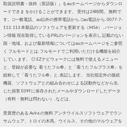
取扱説明書・抜粋（英語版）』をauホームページからダウンロ
ードできま をかけることができます。 受付は24時間。 無料で
す。 □一般電話、au以外の携帯電話から. □au電話から. 0077-7-
113. 113 本製品のソフトウェアを更新する（M56） . バージョ
ン情報 現在取得しているPRLのバージョンを表示し 記載のない
国・地域、および最新情報についてはauホームページをご参照
く フルモードとは. フルモードでご利用いただける機能を紹介
してい. ます。 ◎ EZナビウォークには無料で使えるメニュー
と、登録が必要な 着うたフル®」と「着うたフルプラス®」を
総称して「着うたフル®」と. 表記します。 当社指定外の接続
機器、ソフトウェアとの組み合わせによる誤動作などから生.
じた損害 E09Fに保存されたメールやダウンロードしたデータ
（有料・無料は問わない）. などは、
受賞歴のある Avira の無料 アンチウイルスソフトウェアでラン
サムウェア、トロイの木馬、ウイルス、その他のマルウェアを