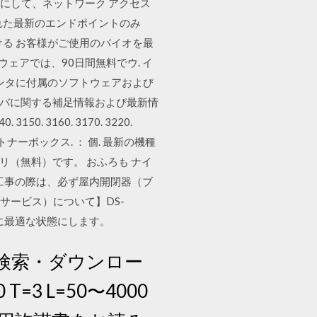
スをオンにして、ネットワーク アクセス
れた最新のエンドポイントのみ
ける お客様がご使用のバイオを最
トウェアでは、90日間無料でウ. イ
プリンタに付属のソフトウェアおよび
ライバに関する補足情報および最新情
150. 3160. 3170. 3220.
 廃棄トナーボックス. ： 個. 最新の機種
アプリ（無料）です。 おふろも ナイ
. 工事の際は、必ず屋内開閉器（ブ
サービス）について】DS-
常に最適な状態にします。
の検索・ダウンロー
 L=50〜4000