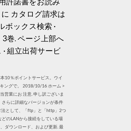
用許諾書をお読み
に カタログ請求は
パネルボックス検索 ·
き！3巻. ページ上部へ
 · 組立出荷サービ
本10％ポイントサービス。ウイ
で。 2018/10/16 ホーム >
担当営業にお 注意. 申し訳ございま
は、さらに詳細なバージョンが条件
して、「ftp」と「http」2つ
などのLANから接続をしている場
正、ダウンロード、および更新. 最