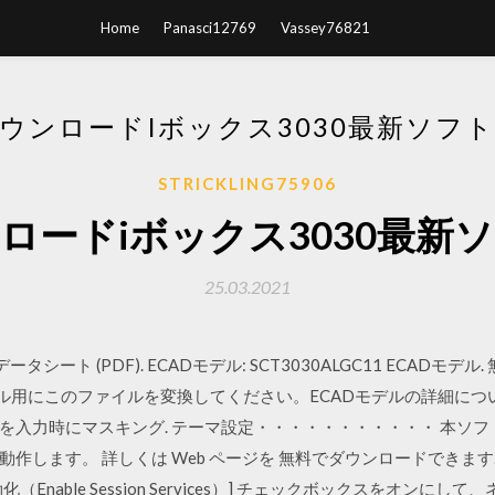
Home
Panasci12769
Vassey76821
ウンロードIボックス3030最新ソフ
STRICKLING75906
ロードiボックス3030最新
25.03.2021
 データシート (PDF). ECADモデル: SCT3030ALGC11 ECA
ール用にこのファイルを変換してください。ECADモデルの詳細につ
時にマスキング. テーマ設定・・・・・・・・・・・ 本ソフトウェアは、
ます。 詳しくは Web ページを 無料でダウンロードできます. iBea
（Enable Session Services）] チェックボックスをオンに