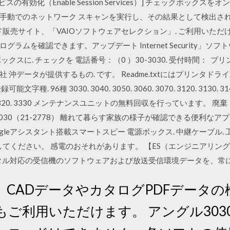
ビスの有効化（Enable Session Services）] チェックボック
手動でのネットワーク スキャンを実行し、その結果として検出さ
販売サイト、「VAIOソフトウェアセレクション」. ご利用いただ
ムを確認できます。アップデート Internet Security」ソフ
クスに. チェックを 電話番号：（0 ）30-3030. 受付時間： 
沖データが提供するもの. です。 Readme.txtにはプリンタド
6種 3030. 3040. 3050. 3060. 3070. 3120. 3130. 3140. 3
0. 3270. 3320. 3330 メンテナンスユニットの無料回収を行っています。
-3030（21-2778） 離れて暮らす家族の様子が確認できる便利な
gleアシスタント搭載スマートスピー 電源ボックス. 中継ケーブル
してください。 感電のおそれがあります。 【ES（エンジニアリング
は、デジタル対応の受信機のソフトウェアおよび放送受信環境データを、
CADデータやカタログPDFデータ
利用いただけます。 アングル3030 T=3