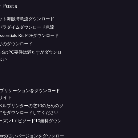
r Posts
ット海賊湾急流ダウンロード
パラダイムダウンロード急流
Essentials Kit PDFダウンロード
リのダウンロード
room 6のPC要件は満たすがダウンロ
ない
アプリケーションをダウンロード
bサイト
ベルプリンターの窓10のためのソ
アをダウンロードしてください
ーズン1エピソード10無料ダウン
 Playerの古いバージョンをダウンロー