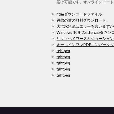
届け可能です。オンラインコード
htlmダウンロードファイル
異教の歌の無料ダウンロード
大洪水急流はエラーを言いますが
Windows 10用のettercapダウ
リタ・ヘイワースとショーシャン
オールインワンPDFコンバータ
tghtpeq
tghtpeq
tghtpeq
tghtpeq
tghtpeq