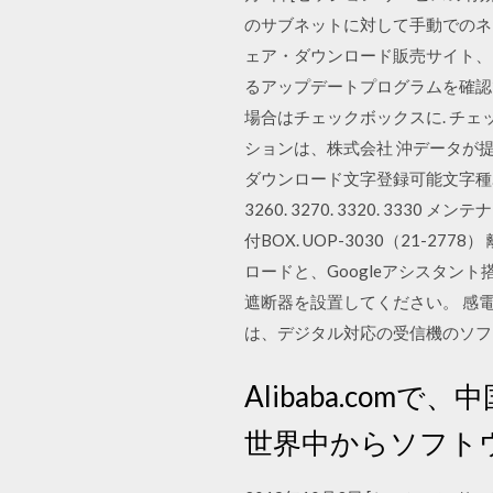
のサブネットに対して手動でのネ
ェア・ダウンロード販売サイト、「
るアップデートプログラムを確認できま
場合はチェックボックスに. チェッ
ションは、株式会社 沖データが提供
ダウンロード文字登録可能文字種. 96種 3030. 
3260. 3270. 3320. 3
付BOX. UOP-3030（21
ロードと、Googleアシスタント
遮断器を設置してください。 感電の
は、デジタル対応の受信機のソフ
Alibaba.co
世界中からソフト