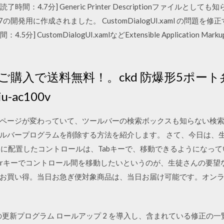
了時間：4.7分] Generic Printer Descriptionファイルとしても
ws 7の開発用に作成されました。 CustomDialogUI.xaml の問
.5分] CustomDialogUI.xamlなどExtensible Application M
上のご購入で送料無料！。ckd 防爆形5ポー
iu-ac100v
ページが変わっていて、ツールバーの検索ボックスも知らない検
ルバープログラムを削除する方法を紹介します。 さて、今日は、
フォームに配置したコントロールは、Tabキーで、移動できるようになって
rキーでコントロール間を移動したいというのが、生徒さんの要望なのです。確
もお買い得。当日お急ぎ便対象商品は、当日お届け可能です。オン
CRM 2011 の更新プログラム ロールアップ 2 を導入し、含まれている修