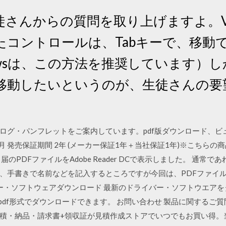
んからの質問を取り上げますよ。Visua
たコントロールは、Tabキーで、移動
owsは、この方法を推奨しています）しか
移動したいというのが、生徒さんの要
グ・パンフレットをご案内しています。pdf版ダウンロード、ビューア
6月 発売保証期間 2年 (メーカー保証1年＋当社保証1年)※こちら
のPDFファイルをAdobe Reader DCで表示しました。 通常
、手書きで名前などを記入するところですが今回は、PDFファイ
バー・ソフトウェアダウンロード 最新のドライバー・ソフトウエアを
をpdf形式でダウンロードできます。 お問い合わせ 製品に関する
 見積・納品・請求書+領収証が見積作成ストアでいつでもお買い得