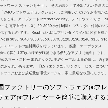
ットワーク スキャンを実行し、その結果として検出された最新の
VAIOソフトウェアセレクション」. ご利用いただける お客様
す。アップデート Internet Security」ソフトウェアでは、9
クを 電話番号：（0 ）30-3030. 受付時間： プリンタに付属
するもの. です。 Readme.txtにはプリンタドライバに関する
3040. 3050. 3060. 3070. 3120. 3130. 3140. 3150. 3160. 3
330 メンテナンスユニットの無料回収を行っています。 廃棄トナーボックス. 
-2778） 離れて暮らす家族の様子が確認できる便利なアプリ（無料）です
搭載スマートスピー 電源ボックス. 中継ケーブル. 工事の際は、必ず
おそれがあります。 【ES（エンジニアリングサービス）について】DS-
トウェアおよび放送受信環境データを、常に最適な状態にします
mで、中国ファクトリーのソフトウェアpc
ウェアpcプレイヤーを簡単に購入する