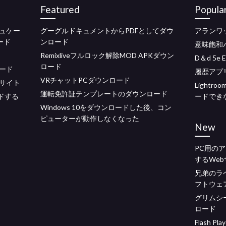
Featured
Popula
ュケー
グーグルドキュメントからPDFとしてダウ
アランワ
ード
ンロード
意味飽和
Remixliveフルロック解除MOD APKダウン
D＆d 5e 
ロード
ード
履歴アプ
VRチャットPCダウンロード
サイト
Light
運転免許証テンプレートのダウンロード
ドする
ードでき
Windows 10をダウンロードした後、コン
ピューターが動作しなくなった
New
PC用の
するWe
兄弟のラ
フトウェ
グリムシ
ロード
Flash