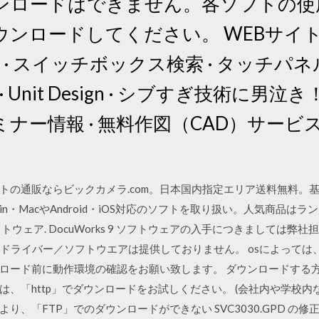
ンロードはできません。各ソフトの使
ンロードしてください。 WEBサイト
ffet · スイッチボックス検索 · タッチ
 Unit Design · シブすぎ技術に男泣
ナー情報 · 無料作図（CAD）サービス
トの通販ならビックカメラ.com。日本国内指定エリア送料無料。基
MacやAndroid・iOS対応のソフトを取り扱い。人気商品はランキング
トウェア. DocuWorks 9 ソフトウェアの入手につきましては弊社
るドライバー／ソフトウエアは提供しておりません。 osによって
ード前に動作環境の確認をお願い致します。 ダウンロードする方法と
、「http」でダウンロードをお試しください。 (会社内や学校内
、「FTP」でのダウンロードができない SVC3030.GPD の修