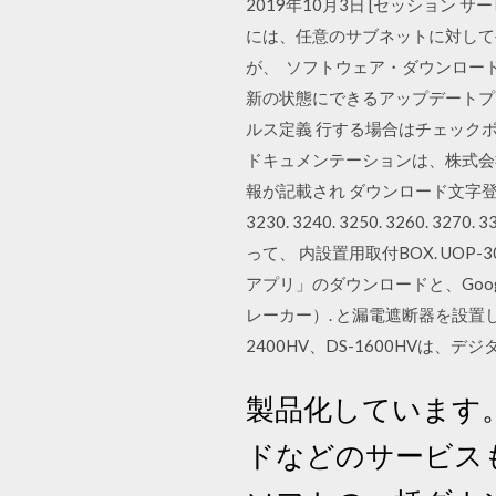
2019年10月3日 [セッション サー
には、任意のサブネットに対して
が、 ソフトウェア・ダウンロード
新の状態にできるアップデートプログラ
ルス定義 行する場合はチェックボッ
ドキュメンテーションは、株式会社 
報が記載され ダウンロード文字登録可能文字種. 9
3230. 3240. 3250. 326
って、 内設置用取付BOX. UOP
アプリ」のダウンロードと、Goo
レーカー）. と漏電遮断器を設置
2400HV、DS-1600HV
製品化しています。
ドなどのサービスもご