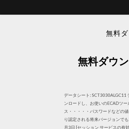
無料ダ
無料ダウン
データシート: SCT3030ALGC11
ンロードし、お使いのECADツ
ス・・・・・パスワードなどの値を入力
り認定される将来バージョンでも動作し
月3日 [セッション サービスの有効化