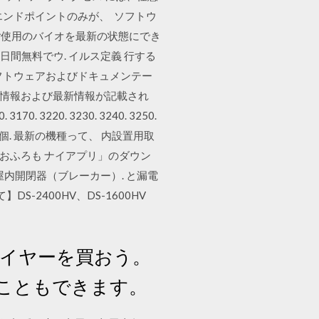
エンドポイントのみが、 ソフトウ
がご使用のバイオを最新の状態にでき
0日間無料でウ. イルス定義 行する
のソフトウェアおよびドキュメンテー
補足情報および最新情報が記載され
170. 3220. 3230. 3240. 3250.
： 個. 最新の機種って、 内設置用取
。 おふろも ナイアプリ」のダウン
屋内開閉器（ブレーカー）. と漏電
2400HV、DS-1600HV
。
プレイヤーを買おう。
こともできます。