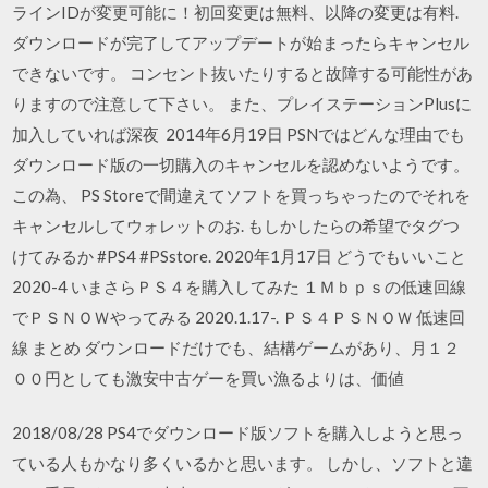
ラインIDが変更可能に！初回変更は無料、以降の変更は有料.
ダウンロードが完了してアップデートが始まったらキャンセル
できないです。 コンセント抜いたりすると故障する可能性があ
りますので注意して下さい。 また、プレイステーションPlusに
加入していれば深夜 2014年6月19日 PSNではどんな理由でも
ダウンロード版の一切購入のキャンセルを認めないようです。
この為、 PS Storeで間違えてソフトを買っちゃったのでそれを
キャンセルしてウォレットのお. もしかしたらの希望でタグつ
けてみるか #PS4 #PSstore. 2020年1月17日 どうでもいいこと
2020-4 いまさらＰＳ４を購入してみた １Ｍｂｐｓの低速回線
でＰＳＮＯＷやってみる 2020.1.17-. ＰＳ４ＰＳＮＯＷ 低速回
線 まとめ ダウンロードだけでも、結構ゲームがあり、月１２
００円としても激安中古ゲーを買い漁るよりは、価値
2018/08/28 PS4でダウンロード版ソフトを購入しようと思っ
ている人もかなり多くいるかと思います。 しかし、ソフトと違