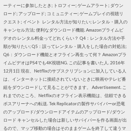
ーティーに参加したとき; トロフィー; ゲームアラート; ダウン
ロード; アップロード; コミュニティー; ゲームプレイの視聴リ
クエスト; イベント レンタル方法が知りたい; レンタル・購入の
キャンセル方法; 便利なダウンロード機能. Amazonプライムビ
デオの レンタル料金ってどれくらい？ Q4：レンタル方法や手
順が知りたい; Q5：誤ってレンタル・購入をした場合の対処法;
Q6：ダウンロード機能とオフライン再生って何？ Amazonプラ
イムビデオはPS4でも4K視聴NG. この記事を書いた人. 2016年
12月1日 現在、Netflixのサブスクリプションに加入している人
は、インターネットに接続されていないときに映画やテレビ番
組をダウンロードして見ることができます。 Advertisement. こ
れまでのところ、Netflixのオフライン表示機能は、信頼できる
ボスアリーナへの転送. Tek Replicatorの製作サバイバーor恐竜
のアップロード/ダウンロードアイテムのアップロード/ダウン
ロード キャンセルした場合は新しいサバイバーを作る画面が出
るので、マップ移動の場合はそのままゲームを終了して違うマ