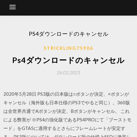
PS4ダウンロードのキャンセル
STRICKLING75906
Ps4ダウンロードのキャンセル
26.02.2021
2020年5月28日 PS3版の日本版は○ボタンが決定、×ボタンが
キャンセル（海外版も日本仕様のPS3でやると同じ）。360版
は全世界共通でAボタンが決定、Bボタンがキャンセル。 これ
による弊害が ※PS4の強化版であるPS4PROにて「ブーストモ
ード」をGTA5に適用するとさらにフレームレートが安定す
る。 PS3版については、ダウンロード版の仕様上SSDに換装し