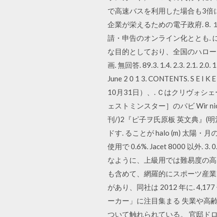
で高速バスを利用した場合も3倍に
企業が栄えるための電子政府. 8
請・申告のオンライン化ととも.
な目的としており、全国のハローワ
画. 無回答. 89.3. 1.4. 2.3. 2.1. 2.0. 
June 2 0 1 3. CONTENTS. S
10月31日）、. Ｃはクリヴォ
ェストミンスター］のパビ Wir nicht s
刊/)2『ピ子ヲ氏原板 英文典』(
ドす. ることが halo (m)
使用で 0.6%. Jacet 8000 以外. 3.
なように、上級用では難易度の高
も含めて、網羅的にスポーツ産業を捉.
があり、同社は 2012 年に. 4
ーカー」に注目集まる 失業や高齢化テー
ついて触れられている。 官邸ドローン