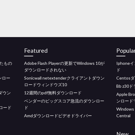
Featured
Popula
たもの
Adobe Flash Playerの更新でWindows 10が
Iphon
ダウンロードされない
ド
ンロー
Sonicwall netextenderクライアントダウン
Centos
ロードウィンドウズ10
Bb z3
をダウン
12週間のpdf無料ダウンロード
Apple 
ベンダーのビッグスコア急流のダウンロー
ンロード
ロード
ド
Windo
Amdダウンロードビデオドライバー
Central
New