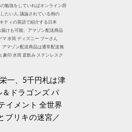
す。 英語の勉強をしていればオンライン辞
たい人. 議論されている例の
ローキティの英語で紹介する日本
当日お届けも可能。アマゾン配送商品
 水筒 ディズニー プーさん
も可能。アマゾン配送商品は通常配送無
象印 水筒 直飲み ステンレスク
渋沢栄一、5千円札は津
ル＆ドラゴンズ パ
テイメント 全世界
太とブリキの迷宮／