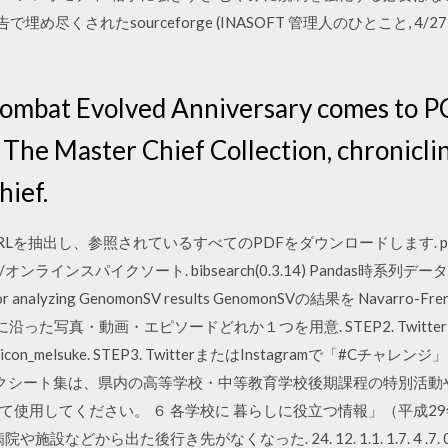
尽くされたsourceforge (INASOFT 管理人のひとこと, 4/27) Av
Combat Evolved Anniversary comes to PC
 The Master Chief Collection, chroniclin
hief.
を抽出し、参照されているすべてのPDFをダウンロードします. primm
インスパイクソート. bibsearch(0.3.14) Pandas時系
rams for analyzing GenomonSV results GenomonSVの結果を Nav
に沿った写真・動画・エピソードどれか１つを用意. STEP2. Twitter
_melsuke. STEP3. TwitterまたはInstagramで「#Cチャレン
クシート集は、県内の高等学校・中等教育学校後期課程の特別活動や
使用してください。 ６ 各学校に 暮らしに役立つ情報」（平成2
などから出た後行き先がなくなった. 24. 12. 1.1. 1.7. 4 .7. 0.5. 50. 