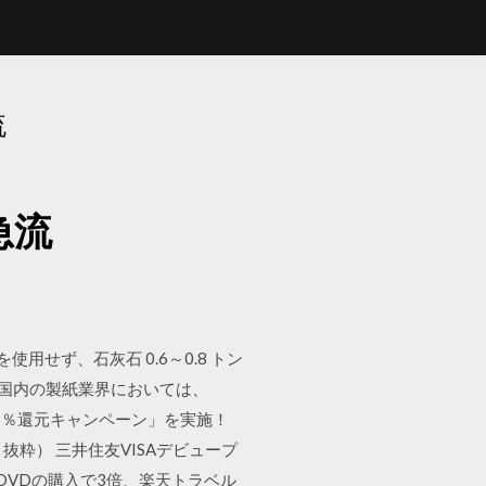
流
ド急流
使用せず、石灰石 0.6～0.8 トン
。 ※国内の製紙業界においては、
大5％還元キャンペーン」を実施！
抜粋） 三井住友VISAデビュープ
DVDの購入で3倍、楽天トラベル