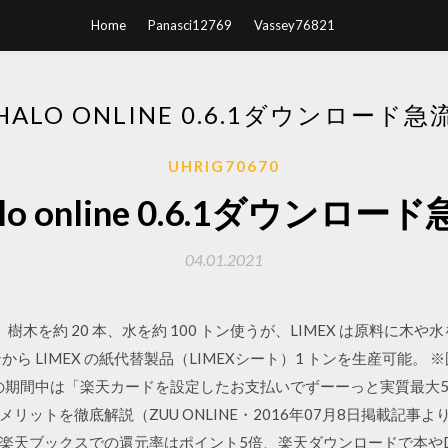
Home
Panasci12769
Vassey76821
HALO ONLINE 0.6.1ダウンロード急
UHRIG70670
lo online 0.6.1ダウンロー
04.01.2021
を約 20 本、水を約 100 トン使うが、LIMEX は原料に木や水を
トンから LIMEX の紙代替製品（LIMEXシート）1 トンを生産可能
までの期間中は「楽天カードを設定したお支払いでずーーっと実質最
ットを徹底解説（ZUU ONLINE・2016年07月8日掲載記事より
りに、楽天ブックスでの還元率はポイント5倍、楽天ダウンロードで本や