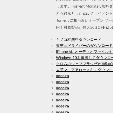
します。 Torrent Monster
とも雑然とした p2p クライアントのトップに
Torrent に相当近いオープン ソー
円！対象製品が最大50%OFF iZo
キノコ本無料ダウンロード
東芝cdドライバーのダウンロード
iPhone 6にオーディオファイ
Windows 10を選択してダウン
クロムのウェブブラウザが自動的
大須マニアアロースキンダウンロ
uoeelra
uoeelra
uoeelra
uoeelra
uoeelra
uoeelra
uoeelra