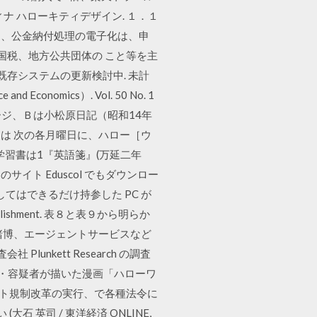
ナ ハローキティデザイン. １．１
今日、公金納付処理の電子化は、申
国税、地方公共団体の こと等を主
既存システムの更新検討中. 未計
ence and Economics）. Vol. 50 No. 1
 1 〉』712ページ、Ｂは小松原日記（昭和14年
Ｅは 次の各月曜日に、ハロー［ウ
蔵の初期外国語学習書は1『英語箋』(万延二年
イト Eduscol でもダウンロー
してはできるだけ持参した PC が
accomplishment. 表８と表９から明らか
賭博、エージェントサービスなど
nkett Research の調査
ン事件・容疑者が描いた漫画「ハローワ
6 ロボット規制改革の実行、で各種法令に
 英司 / 東洋経済 ONLINE,