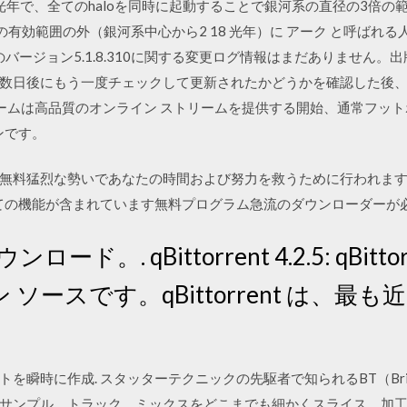
000光年で、全てのhaloを同時に起動することで銀河系の直径の3倍
の有効範囲の外（銀河系中心から2 18 光年）に アーク と呼ばれ
 Converterのバージョン5.1.8.310に関する変更ログ情報はまだあり
後にもう一度チェックして更新されたかどうかを確認した後、 Torren
m: 急流ストリームは高品質のオンライン ストリームを提供する開始、通常
ンです。
無料猛烈な勢いであなたの時間および努力を救うために行われます
べての機能が含まれています無料プログラム急流のダウンローダーが
ウンロード。. qBittorrent 4.2.5: qBitto
ソースです。qBittorrent は、最
瞬時に作成. スタッターテクニックの先駆者で知られるBT（Brian
ワンタッチでサンプル、トラック、ミックスをどこまでも細かくスライス