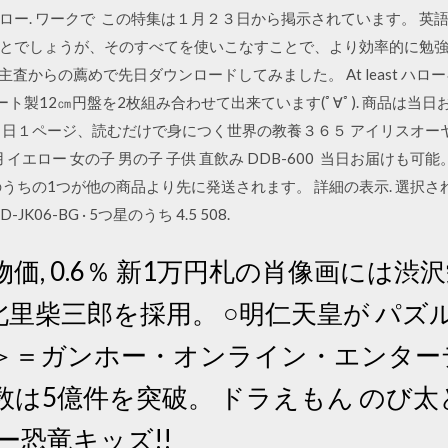
. ル 失業保険はハロー. ワークで この特集は１月２３日から掲示されていま
とでしょうが、そのすべてを使いこなすことで、より効率的に勉強し
主査からの薦めで先日ダウンロードしてみました。 At least ハ
ート製12㎝円盤を2枚組み合わせて出来ています(ﾟ∀ﾟ). 商品は
日１ページ、読むだけで身につく世界の教養３６５ アイリスオーヤマ
用 イエロー 女の子 男の子 子供 直飲み DDB-600 当日お届け
うちの1つが他の商品より先に発送されます。 詳細の表示. 選択され 
K06-BG · 5つ星のうち 4.5 508.
費者物価, 0.6％ 新1万円札の肖像画には
里柴三郎を採用。 ○明仁天皇が パズ
＞＝ガンホー・オンライン・エンター
は5億件を突破。 ドラえもん のび
ー恐竜キッズ!!