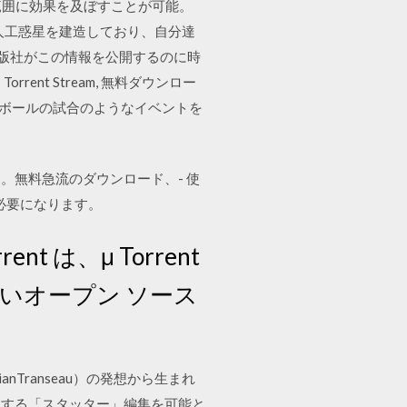
の範囲に効果を及ぼすことが可能。
る人工惑星を建造しており、自分達
ません。出版社がこの情報を公開するのに時
t Stream, 無料ダウンロー
フットボールの試合のようなイベントを
。無料急流のダウンロード、- 使
必要になります。
rrent は、μ Torrent
も近いオープン ソース
Transeau）の発想から生まれ
、加工する「スタッター」編集を可能と