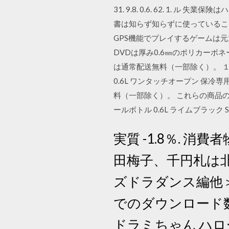
31. 9.8. 0.6. 62. 1
書は知らず知らずに使っているこ
GPS機能でプレイするゲームは元
DVDは厚み0.6㎜のポリカーボネ
は通常配送無料（一部除く）。 １
0.6L ワンタッチオープン 保冷専
料（一部除く）。 これらの商品の
ールボトル 0.6L ライムブラック SD-J
実質 -1.8％. 消
田梅子、千円札は北
ズドラダンス編他
でのダウンロード数
ドラミちゃん ハロ