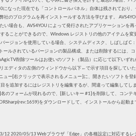
ws 10になった現在でも「コントロールパネル」自体は残されてお
上に弊社のプログラムを再インストールする方法を学びます。 AVS4Y
たい場合も、AVS4YOU によって発行されたアプリケーションを
損することができるので、Windows レジストリの他のアイテムを変
64 ビットバージョンを使用している場合、システムディスク、しばしば C：ドライブ\
ンストールされているバージョンの製品構成、または削除するには、コ
mAgicTV削除ツールはお使いのソフト（製品）に応じて以下いず
ジストリエディタの左側のウィンドウから以下←で示す項目を探していただき、
ンテキストメニュー[右クリックで表示されるメニュー]に、開きたいソフト
目を追加するにはレジストリを編集するが、間違って編集してしまうと
#1]名のフォームが現れるので、[新しいキー #1]を削除して、コ
DRSharp(rev:1659)をダウンロードして、インストールから起動ま
 2020/03/12 2020/05/13 Webブラウザ「Edge」の各種設定