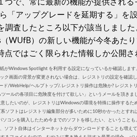
１つで、常に最新の機能が提供される
が 設定から「アップグレードを延期する」
調査したところ以下が該当しました。 *
Business（WUfB）の新しい機能が今冬
時点ではごく限られた情報しか公開さ
紙がWindows Spotlight を利用する設定になっているか確認しま
ック画面の背景が変更されない場合は、レジストリの設定を確認し
WebHelp/ヘルプトップ/. レジストリ操作は危険か? レジストリ操作は
いじくるツールの各項目に危険度を付けて欲しい」というメールを頂きま
意したいのが、レジストリはWindowsの環境を特殊に操作する
ズ系ソフトはレジストリ編集部分が多いために10秒かかったとすれ
新しいパソコンを購入したため今までのソフトを移したい、ということ
、ソフト自体はインターネットからダウンロードすることも増えて
で利用するファイルなので、むやみに書き換えを許すと最悪の場合、パ