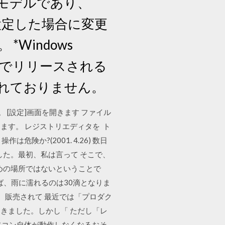
モデルであり、
を設定した場合に変更
Windows
あたりでリリースされる
れておりません。
す。 [設定]画面を開きます ファイル
ます。 レジストリエディタを ト
危険か?(2001. 4.26) 数日
した。最初、私は言って そこで、
ための場所ではないということで
ば、雨に濡れるのは30滴となりま
も。販売されて 最近では「プロダク
きました。しかし「 ただし「レ
ソコン自体が動作しなくなるおそ