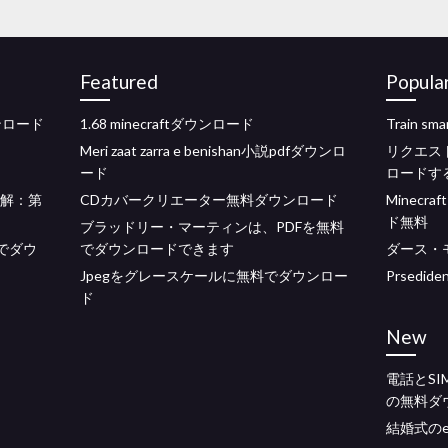
Featured
Popula
ウンロード
1.68 minecraftダウンロード
Train s
Meri zaat zarra e benishan小説pdfダウンロ
リクエスト
ード
ロードす
の理解：第
CDカバークリエーター無料ダウンロード
Minec
ド無料
ブラッドリー・マーティンは、PDFを無料
料でダウ
でダウンロードできます
ダース・
Jpegをグレースケールに無料でダウンロー
Prsedi
ド
New
電話とS
の無料ダ
結婚式の