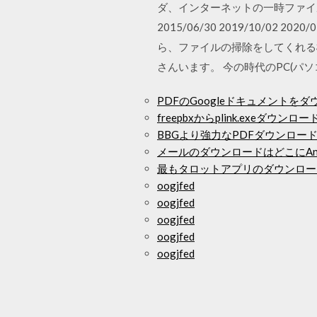
ダ、インターネットの一時ファイ
2015/06/30 2019/10/
ら、ファイルの掃除をしてくれる
さんいます。 今の時代のPC(パ
PDFのGoogleドキュメントを
freepbxからplink.exeダウン
BBGより強力なPDFダウンロー
メールのダウンロードはどこにAnd
最もタロットアプリのダウンロー
oogjfed
oogjfed
oogjfed
oogjfed
oogjfed