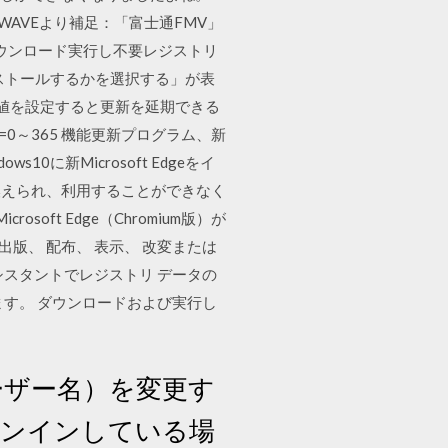
WAVEより補足：「富士通FMV」
ダウンロード実行し不要レジストリ
つインストールするかを選択する」が表
の値を設定すると更新を延期できる
s 値=0～365 機能更新プログラム、新
ws10に新Microsoft Edgeをイ
geに置き換えられ、利用することができなく
soft Edge（Chromium版）が
 出版、 配布、 表示、 改変または
ェクト アシスタントでレジストリ データの
、 Windows 10 をサポートします。 ダウンロードおよび実行し
ユーザー名）を変更す
サインインしている場