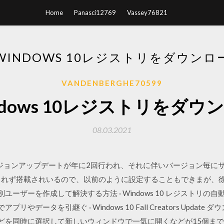
Home
Panasci12769
Vassey76821
WINDOWS 10レジストリをダウンロ
VANDENBERGHE70599
ndows 10レジストリをダウ
08.03.2021
、バージョンアップデートが年に2回行われ、それに伴いバージョン毎
れず搭載されいるので、以前のように設定することもできまが、徐々に
きに別ユーザーを作成して解決する方法 · Windows 10 レジストリ
アプリやデータを引継ぐ · Windows 10 Fall Creators Upda
ダなどを同時に選択して新しいウィンドウで一気に開くなどが15個ま