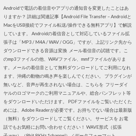
Androidで電話の着信音やアプリの通知音を変更したことはあ
りますか？ 詳細は関連記事【Android File Transfer – Androidと
MacをUSB接続でファイル転送/操作できる無料アプリ】で解説
しています。 Androidの着信音として対応しているファイル拡
張子は「MP3 / M4A / WAV / OGG」ですが、上記リンク先から
ダウンロードできる音源は変換 メール着信音の試聴です。こ
のmp3ファイルの他、WAVファイル、mmfファイルがありま
す。メールの着信音として無料ダウンロードしてご利用になれ
ます。沖縄の動物の鳴き声を楽しんでください。 プラグインが
無いなど、音声が再生されない場合は、こちらを フリーダイ
ヤルのロゴマークのご利用マニュアルや、総合パンフレット等
をダウンロードいただけます。 PDFファイルをご覧いただくた
めには、Adobe Readerが必要です。お持ちでない場合は最新版
（無料）をダウンロードしてご覧ください。 サービスを お電
話でもお気軽にお問い合わせください！ WAVE形式（拡張
子.wav）（8bit 8KHz 1channel）／データフォーマット