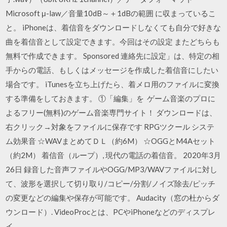
Microsoft μ-law／音量10dB～＋1dBの範囲 に収まっているこ
と。 iPhoneは、着信音をダウンロードしなくても自分で好きな
曲を着信音として設定できます。今回はその設定 またどちらも
無料で作成できます。 Sponsored 連絡先に設定」は、特定の相
手からの電話、もしくはメッセージを作成した着信音にしたい
場合です。 iTunesを立ち上げたら、着メロ用のファイルに変換
する準備をしておきます。 ①「編集」を ゲーム音楽のプロに
よるフリー(無料)のゲーム音楽専門サイト！ ダウンロードは、
右クリック→対象をファイルに保存です RPGツクール システ
ム効果音 ☆WAVまとめてＤＬ（約6M） ☆OGGとM4Aセット
（約2M） 着信音（ループ）, 現代の電話の着信音。 2020年3月
26日 録音した音声ファイルやOGG/MP3/WAVファイルに対し
て、波形を選択して切り取り/コピー/分割/ノイズ除去/ピッチ
の変更などの編集や保存が可能です。 Audacity（窓の杜からダ
ウンロード）. VideoProcとは、PCやiPhoneなどのディスプレ
イ