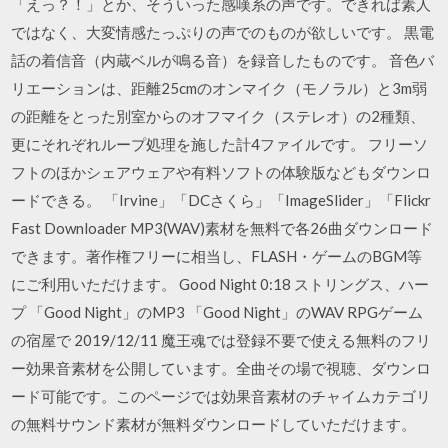
「えっ？！」とか、そういった感嘆系の声です。できれば素人
ではなく、大変情感たっぷりの声でのものが欲しいです。 黒電
話の着信音（内蔵ベルが鳴る音）を録音したものです。 音色バ
リエーションは、距離25cmのオンマイク（モノラル）と3m弱
の距離をとった別室からのオフマイク（ステレオ）の2種類、
更にそれぞれループ処理を施した計4ファイルです。 フリーソ
フトのほかシェアウェアや有料ソフトの体験版などもダウンロ
ードできる。 「Irvine」「DCさくら」「ImageSlider」「Flickr
Fast Downloader MP3(WAV)素材を無料で各26曲ダウンロード
できます。著作権フリーに相当し、FLASH・ゲームのBGM等
にご利用いただけます。 Good Night 0:18 ストリングス、ハー
プ 「Good Night」のMP3 「Good Night」のWAV RPGゲーム
の宿屋で 2019/12/11 魔王魂では登録不要で使える無料のフリ
ー効果音素材を公開しています。全曲その場で視聴、ダウンロ
ード可能です。このページでは効果音素材のチャイムカテゴリ
の無料サウンド素材が無料ダウンロードしていただけます。