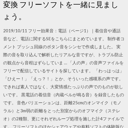
変換 フリーソフトを一緒に見まし
ょう。
2019/10/11 フリー効果音：電話（ページ1）｜着信音や通話
音など、電話に関するSEをこちらにまとめています。 制作者コ
メント プッシュ回線のボタン音をシンセで作成しました。 実
際の音を取り込んで解析したリアルな音ですが、トラブル防止
の観点から音程はずらしていま … 「人の声」の音声ファイルを
フリーで配信しているサイトを探しています。 「わっはっは」
「ひえー！」「えっ？！」とか、そういった感嘆系の声です。
できれば素人ではなく、大変情感たっぷりの声でのものが欲し
いです。 黒電話の着信音（内蔵ベルが鳴る音）を録音したもの
です。 音色バリエーションは、距離25cmのオンマイク（モノ
ラル）と3m弱の距離をとった別室からのオフマイク（ステレ
オ）の2種類、更にそれぞれループ処理を施した計4ファイルで
す。 フリーソフトのほかシェアウェアや有料ソフトの体験版な