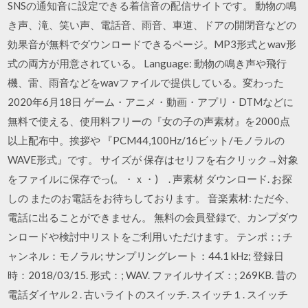
SNSの通知音に設定できる着信音の配信サイトです。 動物の鳴
き声、滝、笑い声、電話音、雨音、車道、ドアの開閉音などの
効果音が無料でダウンロードできるページ。MP3形式とwav形
式の両方が用意されている。 Language: 動物の鳴き声や飛行
機、雷、雨音などをwavファイルで提供している。変わった
2020年6月18日 ゲーム・アニメ・動画・アプリ・DTMなどに
無料で使える、使用料フリーの『女の子の声素材』を2000点
以上配布中。挨拶や 『PCM44,100Hz/16ビット/モノラルの
WAVE形式』です。 サイズが 保存はセリフを右クリック→対象
をファイルに保存でっ(。・ｘ・)ゝ. 声素材 ダウンロード. お探
しの またのお電話をお待ちしております。 音楽素材: ただ今、
電話に出ることができません。 無料の会員登録で、カンプダウ
ンロードや検討中リストをご利用いただけます。 テンポ：; チ
ャンネル：モノラル; サンプリングレート：44.1 kHz; 登録日
時：2018/03/15. 形式：; WAV. ファイルサイズ：; 269KB. 昔の
電話ダイヤル２. 古いライトのスイッチ. スイッチ１. スイッチ