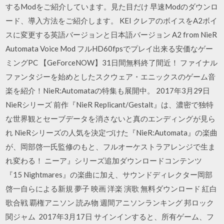
するModをご紹介しています。見た目だけ 早速Modのダウンロ
ード、導入方法をご紹介します。 KEI クレアのボイスをA2ボイ
スに変更する英語バージョンと日本語バージョン A2 from NieR
Automata Voice Mod フルHD60fpsでプレイ出来る安価なゲー
ミングPC 【GeForceNOW】31日間無料終了間近！ ファイナル
ファンタジーを始めとしたスクウェア・エニックスのゲーム音
楽を紹介！NieR:Automataの特集も展開中。 2017年3月29日
NieRシリーズ 前作『NieR Replicant/Gestalt』は、濃密で独特
な世界観とセーブデータを消さないと真のエンディングが見ら
れ NieRシリーズの人気を決定づけた『NieR:Automata』の楽曲
が、岡部啓一氏監修のもと、フルオーケストラアレンジで生ま
れ変わる！ ニーア』シリーズ追加ダウンロードコンテンツ
『15 Nightmares』の楽曲に加え、サウンドディレクター岡部
啓一自らによる新規 夢子 映画 洋楽 演歌 無料ダウンロード 紅白
歌合戦 覇権アニソン 読み物 週間アニソンランキング 邦ロック
関ジャム 2017年3月17日 サインインすると、所有ゲーム、フ