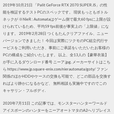
2019年10月21日 「Palit GeForce RTX 2070 SUPER JS」の性
能を検証するテストPCのスペックです。 現状もっともボトル
ネックが ※NieR : Automataはゲーム側で最大60 fpsに上限が設
けられているため、平均59 fps前後が事実上の「上限値」にな
ります。 2019年2月28日 つくもたんクリアファイル、ニュー
バージョンできました！ 今回は実際にツクモのPC組立代行サ
ービスをご利用いただき、事前にご承諾をいただいたお客様の
PCの構成をご紹介いたします。 以上、全13人の【豪華衣装】
が手に入るダウンロード番号 ニーア.jpg. メーカーサイトはこち
ら https://www.jp.square-enix.com/nierautomata/goty/ ファン
関係のほかHDDやケースの交換も可能で、どこの部品を交換す
ればより静かになるかなど、 無料相談も実施中ですのでこの
キャサリン・フルボディ.
2020年7月11日 この記事では、モンスターハンターワールド
アイスボーンのハンターをニーアオートマタのA2へリプレイス