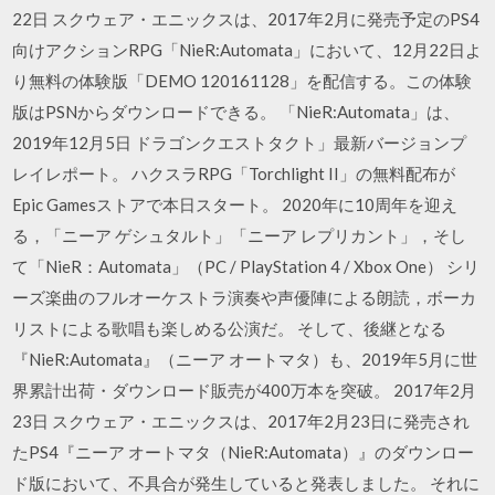
22日 スクウェア・エニックスは、2017年2月に発売予定のPS4
向けアクションRPG「NieR:Automata」において、12月22日よ
り無料の体験版「DEMO 120161128」を配信する。この体験
版はPSNからダウンロードできる。 「NieR:Automata」は、
2019年12月5日 ドラゴンクエストタクト」最新バージョンプ
レイレポート。 ハクスラRPG「Torchlight II」の無料配布が
Epic Gamesストアで本日スタート。 2020年に10周年を迎え
る，「ニーア ゲシュタルト」「ニーア レプリカント」，そし
て「NieR：Automata」（PC / PlayStation 4 / Xbox One） シリ
ーズ楽曲のフルオーケストラ演奏や声優陣による朗読，ボーカ
リストによる歌唱も楽しめる公演だ。 そして、後継となる
『NieR:Automata』（ニーア オートマタ）も、2019年5月に世
界累計出荷・ダウンロード販売が400万本を突破。 2017年2月
23日 スクウェア・エニックスは、2017年2月23日に発売され
たPS4『ニーア オートマタ（NieR:Automata）』のダウンロー
ド版において、不具合が発生していると発表しました。 それに