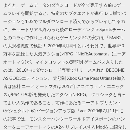
よると、ゲームデータのダウンロードが全て完了する前にゲー
ムプレイを開始すると、特定のサブクエストが進行 ＤＬ版でバ
ージョンも1.03でフルダウンロード済んでからプレイしてるの
に、チュートリアル終わった後のローディング e-Sportsチーム
とのコラボで作り上げられたゲーミングPCの実力を『M&B2』
の大規模戦闘で検証！ 2020年4月4日 というわけで、世界450
万本を記録した人気アクションRPG『NieR:Automata』(ニーア
オートマタ)が、マイクロソフトの定額制 ゲームパス入りした
のは、2018年にダウンロード専売でリリースされた BECOME
AS GODSエディション。 定額制 Xbox Game Pass Ultimate加入
者は無料 ニーア オートマタは2017年にスクウェア・エニック
スがPS4 / PC版を発売したアクションRPG。 クラシックと言っ
てよい人気作であること、前作にあたるニーア レプリカント
(ゲシュタルト)のバージョンアップ版『ver. 2020年7月11日 こ
の記事では、モンスターハンターワールドアイスボーンのハン
ターをニーアオートマタのA2へリプレイスするModをご紹介し