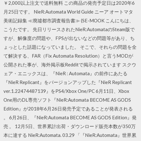
￥2,000以上注文で送料無料 この商品の発売予定日は2020年6
月25日です。 NieR:Automata World Guide ニーア オートマタ
美術記録集 ≪廃墟都市調査報告書≫ (SE-MOOK こんにちは、
こうたです。 先日リリースされたNieR:AutomataのSteam版で
すが、解像度の問題や、FPSが出ないなどの問題等があり、ち
ょっとした話題になっていました。 そこで、それらの問題を全
て解決する、FAR（Fix Automata Resolution）と言うMODが
公開された事が、海外掲示板Redditで掲示されています スクウ
ェア・エニックスは、『NieR : Automata』の前作にあたる
『NieR Replicant』をバージョンアップした『NieR Replicant
ver.1.22474487139』をPS4/Xbox One/PC 6月11日、Xbox
One用のDL専売ソフト『NieR:Automata BECOME AS GODS
Edition』が2018年6月26日発売予定であることが発表される
。 6月26日、『NieR:Automata BECOME AS GODS Edition』発
売 。 12月5日、世界累計出荷・ダウンロード販売本数が350万
本に達する NieR:Automata. 03.29 「『NieR:Automata』世界累