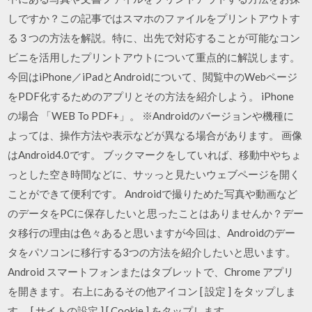
しですか？この記事ではスマホのファイルをプリントアウトす
る 3 つの方法を解説。特に、出先で対応することが可能なコン
ビニを活用したプリントアウトについて重点的に解説します。
今回はiPhone／iPadとAndroidについて、閲覧中のWebページ
をPDF化するためのアプリとその方法を紹介しよう。 iPhone
の場合 「WEB To PDF+」。 ※Androidのバージョンや機種に
よっては、操作方法や表示などが異なる場合があります。 画像
はAndroid4.0です。 ブックマークをしていれば、移動中やちょ
っとした空き時間などに、サッっと見たいウェブページを開く
ことができて便利です。 Androidで撮りためた写真や動画など
のデータをPCに保存したいと思ったことはありませんか？デー
タ移行の理由は色々あると思いますが今回は、Androidのデー
タをパソコンに移行する3つの方法を紹介したいと思います。
Android スマートフォンまたはタブレットで、Chrome アプリ
を開きます。 右上にあるその他アイコン [ 設定 ] をタップしま
す。 [ サイトの設定 ] [ Cookie ] をタップします。