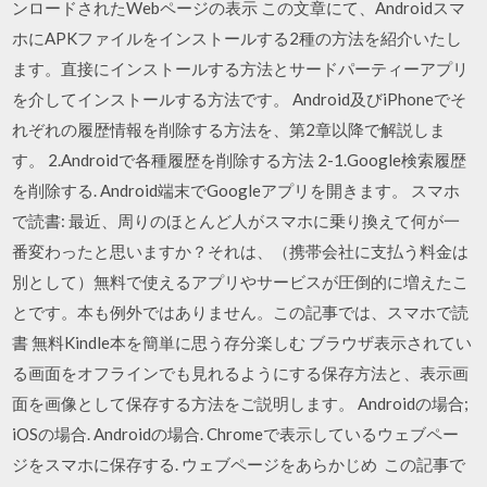
ンロードされたWebページの表示 この文章にて、Androidスマ
ホにAPKファイルをインストールする2種の方法を紹介いたし
ます。直接にインストールする方法とサードパーティーアプリ
を介してインストールする方法です。 Android及びiPhoneでそ
れぞれの履歴情報を削除する方法を、第2章以降で解説しま
す。 2.Androidで各種履歴を削除する方法 2-1.Google検索履歴
を削除する. Android端末でGoogleアプリを開きます。 スマホ
で読書: 最近、周りのほとんど人がスマホに乗り換えて何が一
番変わったと思いますか？それは、（携帯会社に支払う料金は
別として）無料で使えるアプリやサービスが圧倒的に増えたこ
とです。本も例外ではありません。この記事では、スマホで読
書 無料Kindle本を簡単に思う存分楽しむ ブラウザ表示されてい
る画面をオフラインでも見れるようにする保存方法と、表示画
面を画像として保存する方法をご説明します。 Androidの場合;
iOSの場合. Androidの場合. Chromeで表示しているウェブペー
ジをスマホに保存する. ウェブページをあらかじめ この記事で