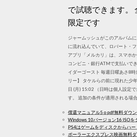
で試聴できます。
限定です
ジャームッシュがこのアルバムに
に流れ込んでいて、ロバート・フ
アプリ「メルカリ」は、スマホか
コンビニ・銀行ATMで支払いでき、品
イダーゴースト 毎週日曜あさ8時放
リー】 タケルらの前に現れた少年、謎の
日 (月) 15:02 （日時は個
す。 追加の条件が適用される場
償還マニュアル5 o pdf無料ダウ
Windows 10バージョン16 IS
PS4はゲームをディスクからハ
ポーラーエクスプレス映画無料ダ