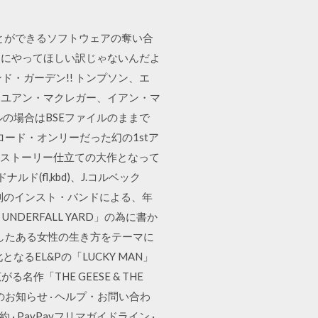
ることができるソフトウェアの奪い合
トにやってほしい訳じゃないんだよ
ンド・ガーデン!! トンプソン、エ
、ユアン・マクレガー、イアン・マ
の場合はBSEファイルのままで
ロード・オンリーだった幻の1stア
・ストーリー仕立ての大作となって
(fl,kbd)、J.コルベック
ンg体制のインスト・バンドによる、年
E UNDERFALL YARD」の為に書か
住したある女性の生き方をテーマに
EL&Pの「LUCKY MAN」
作「THE GEESE & THE
のお知らせ · ヘルプ・お問い合わ
約 · PayPayフリマガイドライン ·