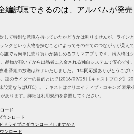
 全編試聴できるのは、アルバムが発
対して特別な意識を持っていたかどうかは判りませんが、ラインと
ランクという人物を挟むことによってその全てのつながりが見えて
ら誰でも簡単に売り買いが楽しめるフリマアプリです。購入時は
物が届いてから出品者に入金される独自システムで安心です。 2007/0
送 番組の放送は終了いたしました。 1年間応援ありがとうございました。
ライダーの目的とは!? [2016/09/25]【キャストブログ】 2020/
人設定で未設定ならばUTC）。 テキストはクリエイティブ・コモンズ 表
合があります。詳細は利用規約を参照してください。
ンロード
Oをダウンロード
ードドライブにダウンロードしますか？
ウンロード