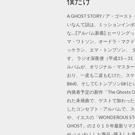
僕だけ
A GHOST STORY / ア
いなんて話は、ミッションインポ
な… [アルバム新着]. ヒーリン
マ・ワトソン、オードラ・マクド
ッケラン、エマ・トンプソン、 
す。 ラジオ深夜便（平成15～3
ルバムが、オリジナル・マスター
おり、一皮も二皮もむけた、スケール
(kbd)、そしてC.トンプソン(d
内発表予定の新作「The Ghosts Of
れた未発曲で、ゲストで加わった
したコンセプト・アルバムで、スト
や、イエスの「WONDEROUS S
GHOST」の２０１５年最新リマスタ
せ · いいね！した商品 · 購入した商品