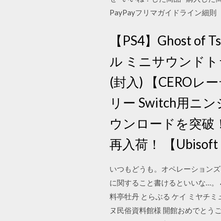
PayPayフリマガイドライン細則
【PS4】Ghost o
ル ミニサウンドト
(封入) 【CER
リー Switch
ウンロードを突破！ 
再入荷！ 【Ubisoft 
いつもどうも。オペレーションズ
に関すること書けるといいな…。←嘘
料亭牡丹 とらぶる ケイ ミヤチミュ
ヌ民俗資料館様 開館おめでとうご