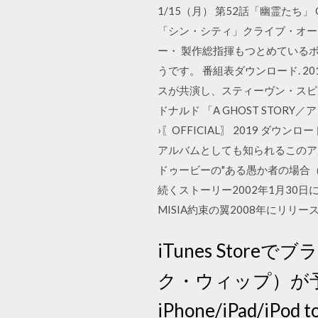
1/15（月） 第52話「幽霊たち
「シン・シティ」クライブ・オー
ー・ 製作総指揮もつとめている
うです。 番組表ダウンロード. 2
スが共演し、スティーヴン・スピ
ドナルド 「A GHOST STOR
›〖OFFICIAL〗 2019 ダウンロ
アルバムとしても知られるこのアルバ
ドゥービーの"ある愚か者の場合（What a
続くストーリー2002年1月30日に発売
MISIA約束の翼2008年にリリ
iTunes Stor
ク・ウィップ）が予約
iPhone/iPad/