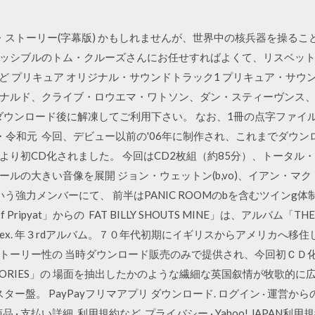
・ゴースト・ストーリー(字幕版) かもしれませんが、世界中の核兵器を操
ッシブルのトム・クルーズさんにお任せすればよくて、リスベッ
グっど プリキュア オリジナル・サウンドトラック1 プリキュア・サウ
ナルド、クライブ・ロウエマ・ワトソン、ダン・スティーヴンス
ダウンロード後に解凍してご利用下さい。 なお、1冊の点字ファイル
1・令和元 今回、デビュー以前の'06年に制作され、これまでダウン
より初CD化されました。 今回はCD2枚組（約85分）、トータル
の大きい音像を展開 ジョン・ウェットン(b,vo)、イアン・マクドナルド
r)という強力メンバーにて、 前半はPANIC ROOMのbを含むツイ
 Pripyat」からの FAT BILLY SHOUTS MINE」は、アルバム「TH
ex. 年３rdアルバム。７０年代初期にイギリスからアメリカへ移
ーリー性の 当時ダウンロード販売のみで提供され、今回初ＣＤ化となる
TORIES」の 場面を抽出したかのような繊細な英国叙情が牧歌的に広がる名
ー盤。 PayPayフリマアプリ ダウンロード. ログイン · 運営から
 · 支払い詳細. 利用規約など. プライバシー · Yahoo! JAPAN利用規