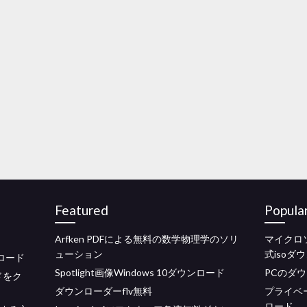
Featured
Popula
Arfken PDFによる無料の数学物理学のソリ
マイクロ
ューション
式isoダ
ウンロード
Spotlight画像Windows 10ダウンロード
PCのダ
ードをク
ダウンローダーflv無料
プライベー
ロード