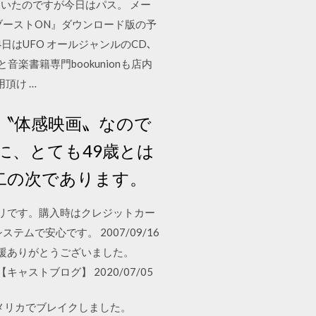
いたのですが今日はパス。 メー
ブーストON』ダウンロード版の予
4日はUFO オールジャンルのCD､
書籍専門bookunionも店内
頂け …
〝体感映画〟なので
に、とても49歳とは
二の次であります。
リです。購入時はクレジットカー
で安心です。 2007/09/16
間応援ありがとうございました。
【キャストブログ】 2020/07/05
メリカでブレイクしました。