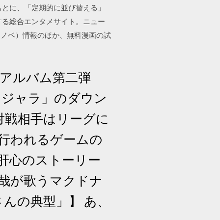
もとに、「定期的に並び替える」
する総合エンタメサイト。ニュー
ラノベ）情報のほか、無料漫画の試
ジナルアルバム第二弾
外 ニンジャラ」のダウン
対戦相手はリーグに
 行われるゲームの
肝心のストーリー
拓哉が歌うマクドナ
んの典型」】 あ、