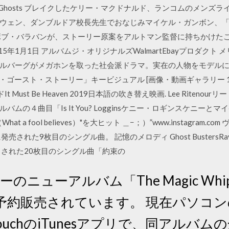
」 Ghosts ブレイクしたケリー・マクドナルド、ランコムのメン
ウェン、ダンブルドア校長先生でおなじみマイケル・ガンボン、
ボブ・バラバンが、ストーリー原案をアルトマン監督に持ちかけた
015年1月1日 アルバムジ・オリジナルズWalmartEbayプロダク
ルバーグがメガホンを取った社会派ドラマ。実在の人物をモデルに
Y／ア・ゴースト・ストーリー」キービジュアル [画像・動画ギャラリー 1/
ードIt Must Be Heaven 2019日本語の吹き替え映画. Lee Rit
ムの４曲目「Is It You? Logginsケニー・ロギンスケニー
 fool believes）"を大ヒット ＿−；）”www.instagram.co
された9枚目のシングル曲。 記憶のメロディ Ghost BustersRay Par
ースされた20枚目のシングル曲「約束の
eでブラーのニューアルバム「The Magic 
販売されています。 現在パソコンのiTu
iPod touchのiTunesアプリで、同ア