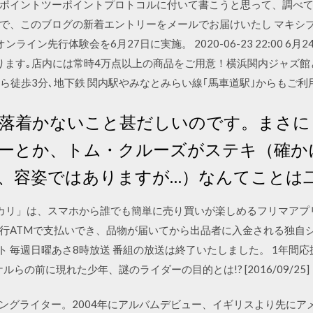
ポイントツーポイントプロトコルに付いて書こうと思って、調べて
で、このブログの新着エントリーをメールでお届けいたし マキシ
イン先行体験会を6月27日に実施。 2020-06-23 22:00 6月2
ます｡店内には常時4万点以上の商品をご用意！横浜関内ジャズ館と音楽
ら徒歩3分､地下鉄 関内駅やみなとみらい線｢馬車道駅｣からもご利用
落着かないこと甚だしいのです。まさに
ーとか、トム・クルーズがステキ（確か
、容姿ではありますが…）なんてことは
カリ」は、スマホから誰でも簡単に売り買いが楽しめるフリマアプ
ATMで支払いでき、品物が届いてから出品者に入金される独自システム
ゴースト 毎週日曜あさ8時放送 番組の放送は終了いたしました。 1年
タケルらの前に現れた少年、謎のライダーの目的とは!? [2016/09/25]
ソングライター。2004年にアルバムデビュー、イギリスより先にア