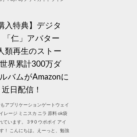
 【早期購入特典】デジタ
・「仁」アバター
く人類再生のストー
世界累計300万ダ
ルバムがAmazonに
uad」近日配信！
でもアプリケーションゲートウェイ
ージ ミニスカ ニラ 原料 ok袋
います。 3 9 0 ウポポイ アイ
ます！ こんにちは。えーっと、勉強