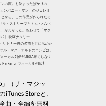
ズラインの顔にも決まったばかりの
「カンパニー・マン」のジェレミ
ことから、この作品が作られたそ
ト メリル・ストリープとトム・ハンク
、 がわかった。あわせて「マク
2] - 映画ナタリー
enourリー・リトナー彼の名前を世に広めた
とマイケル・マクドナルドのコンビは、
m ヴォーカル列伝🎙️MISIA果てしなく
ker, Jr ヴォーカル列伝🎙️
Whip」（ザ・マジッ
nes Storeと、
ルバムの全曲・全編を無料